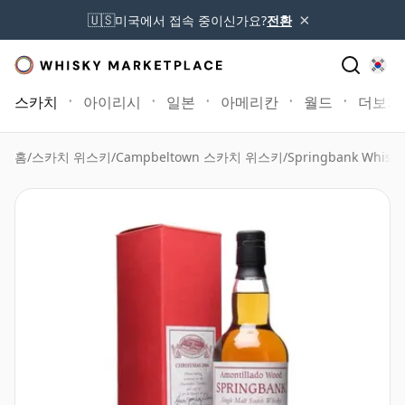
×
🇺🇸
미국에서 접속 중이신가요?
전환
스카치
아이리시
일본
아메리칸
월드
더보기
홈
/
스카치 위스키
/
Campbeltown 스카치 위스키
/
Springbank Whisky