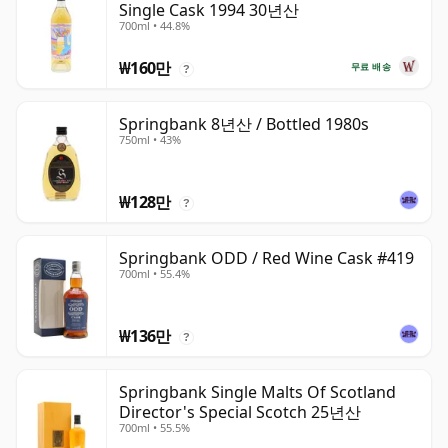
Single Cask 1994 30년산
700ml • 44.8%
₩160만
무료 배송
?
Springbank 8년산 / Bottled 1980s
750ml • 43%
₩128만
?
Springbank ODD / Red Wine Cask #419
700ml • 55.4%
₩136만
?
Springbank Single Malts Of Scotland
Director's Special Scotch 25년산
700ml • 55.5%