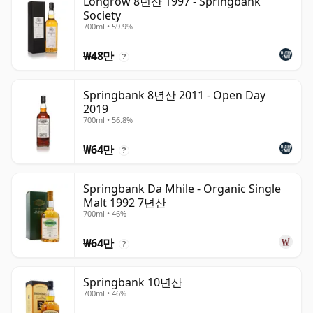
Longrow 8년산 1997 - Springbank
Society
700ml • 59.9%
₩48만
?
Springbank 8년산 2011 - Open Day
2019
700ml • 56.8%
₩64만
?
Springbank Da Mhile - Organic Single
Malt 1992 7년산
700ml • 46%
₩64만
?
Springbank 10년산
700ml • 46%