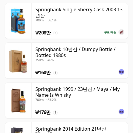
Springbank Single Sherry Cask 2003 13
년산
700ml • 56.1%
₩208만
무료 배송
?
Springbank 10년산 / Dumpy Bottle /
Bottled 1980s
750ml • 46%
₩160만
?
Springbank 1999 / 23년산 / Maya / My
Name Is Whisky
700ml • 53.2%
₩176만
?
Springbank 2014 Edition 21년산