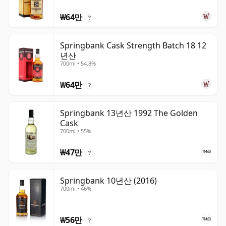
₩64만
?
Springbank Cask Strength Batch 18 12
년산
700ml • 54.8%
₩64만
?
Springbank 13년산 1992 The Golden
Cask
700ml • 55%
₩47만
?
Springbank 10년산 (2016)
700ml • 46%
₩56만
?