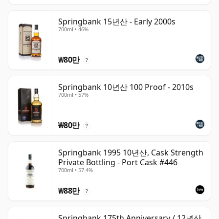
Springbank 15년산 - Early 2000s
700ml • 46%
₩80만
?
Springbank 10년산 100 Proof - 2010s
700ml • 57%
₩80만
?
Springbank 1995 10년산, Cask Strength
Private Bottling - Port Cask #446
700ml • 57.4%
₩88만
?
Springbank 175th Anniversary / 12년산