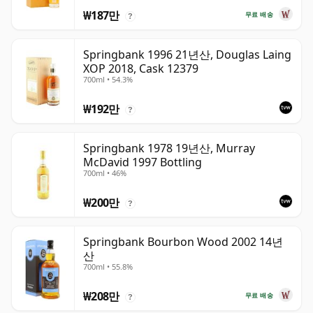
₩187만
무료 배송
?
Springbank 1996 21년산, Douglas Laing
XOP 2018, Cask 12379
700ml • 54.3%
₩192만
?
Springbank 1978 19년산, Murray
McDavid 1997 Bottling
700ml • 46%
₩200만
?
Springbank Bourbon Wood 2002 14년
산
700ml • 55.8%
₩208만
무료 배송
?