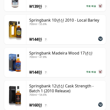
₩139만
무료 배송
?
Springbank 10년산 2010 - Local Barley
700ml • 55.6%
₩144만
?
Springbank Madeira Wood 17년산
700ml • 47.8%
₩144만
무료 배송
?
Springbank 12년산 Cask Strength -
Batch 1 (2010 Release)
700ml • 54.6%
₩160만
?