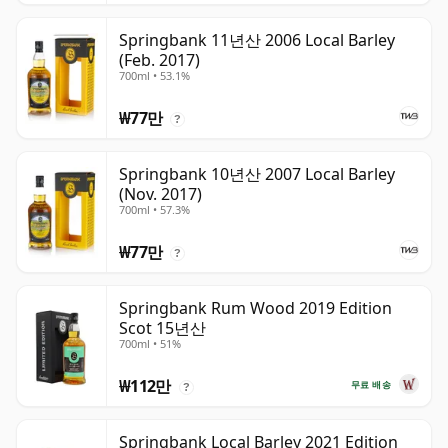
Springbank 11년산 2006 Local Barley
(Feb. 2017)
700ml • 53.1%
₩77만
?
Springbank 10년산 2007 Local Barley
(Nov. 2017)
700ml • 57.3%
₩77만
?
Springbank Rum Wood 2019 Edition
Scot 15년산
700ml • 51%
₩112만
무료 배송
?
Springbank Local Barley 2021 Edition