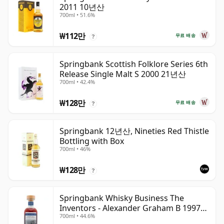
2011 10년산
700ml • 51.6%
₩112만
무료 배송
?
Springbank Scottish Folklore Series 6th
Release Single Malt S 2000 21년산
700ml • 42.4%
₩128만
무료 배송
?
Springbank 12년산, Nineties Red Thistle
Bottling with Box
700ml • 46%
₩128만
?
Springbank Whisky Business The
Inventors - Alexander Graham B 1997
700ml • 44.6%
28년산