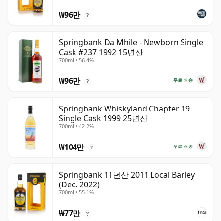
₩96만
?
Springbank Da Mhile - Newborn Single
Cask #237 1992 15년산
700ml • 56.4%
₩96만
무료 배송
?
Springbank Whiskyland Chapter 19
Single Cask 1999 25년산
700ml • 42.2%
₩104만
무료 배송
?
Springbank 11년산 2011 Local Barley
(Dec. 2022)
700ml • 55.1%
₩77만
?