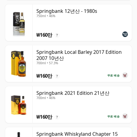
Springbank 12년산 - 1980s
750ml • 46%
₩160만
?
Springbank Local Barley 2017 Edition
2007 10년산
700ml • 57.3%
₩160만
무료 배송
?
Springbank 2021 Edition 21년산
700ml • 46%
₩160만
무료 배송
?
Springbank Whiskyland Chapter 15