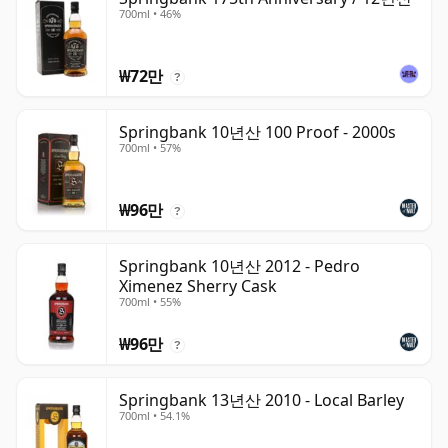
700ml • 46%
₩72만
?
Springbank 10년산 100 Proof - 2000s
700ml • 57%
₩96만
?
Springbank 10년산 2012 - Pedro
Ximenez Sherry Cask
700ml • 55%
₩96만
?
Springbank 13년산 2010 - Local Barley
700ml • 54.1%