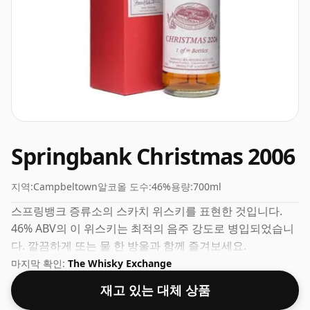
Springbank Christmas 2006
지역:
Campbeltown
알코올 도수:
46%
용량:
700ml
스프링뱅크 증류소의 스카치 위스키를 표현한 것입니다.
46% ABV의 이 위스키는 최적의 음주 강도로 병입되었습니
다. 깔끔하게 또는 물 한 방울과 함께 즐겨보세요.
마지막 확인:
The Whisky Exchange
재고 있는 대체 상품