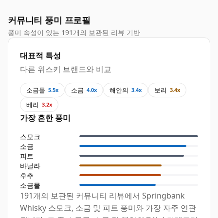
커뮤니티 풍미 프로필
풍미 속성이 있는 191개의 보관된 리뷰 기반
대표적 특성
다른 위스키 브랜드와 비교
소금물
소금
해안의
보리
5.5x
4.0x
3.4x
3.4x
베리
3.2x
가장 흔한 풍미
스모크
소금
피트
바닐라
후추
소금물
191개의 보관된 커뮤니티 리뷰에서 Springbank
Whisky 스모크, 소금 및 피트 풍미와 가장 자주 연관