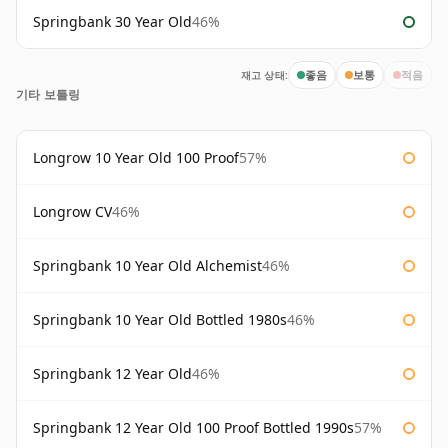
Springbank 30 Year Old
46%
재고 상태:
좋음
보통
적음
기타 보틀링
Longrow 10 Year Old 100 Proof
57%
Longrow CV
46%
Springbank 10 Year Old Alchemist
46%
Springbank 10 Year Old Bottled 1980s
46%
Springbank 12 Year Old
46%
Springbank 12 Year Old 100 Proof Bottled 1990s
57%