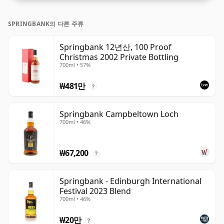
SPRINGBANK의 다른 주류
Springbank 12년산, 100 Proof
Christmas 2002 Private Bottling
700ml • 57%
₩481만
?
Springbank Campbeltown Loch
700ml • 46%
₩67,200
?
Springbank - Edinburgh International
Festival 2023 Blend
700ml • 46%
₩20만
?