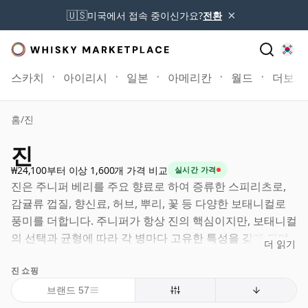
×
🇺🇸
미국에서 접속 중이신가요?
전환
스카치
아이리시
일본
아메리칸
월드
더보기
홈
/
진
진
₩24,100부터 이상 1,600개 가격 비교
실시간 가격
진은 주니퍼 베리를 주요 향료로 하여 증류한 스피리츠로,
감귤류 껍질, 향신료, 허브, 뿌리, 꽃 등 다양한 보태니컬로
풍미를 더합니다. 주니퍼가 항상 진의 핵심이지만, 보태니컬
의 선택과 균형에 따라 각 병마다 고유한 특성을 갖게 되며,
더 읽기
깔끔하고 클래식한 것부터 부드럽고 플로럴하거나 대담하
진 쇼핑
고 현대적인 것까지 다양합니다.
브랜드 57
진은 17세기로 거슬러 올라가는 네덜란드 스피리츠인 제네