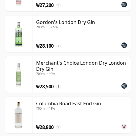
₩27,200
?
Gordon's London Dry Gin
700ml • 37.5%
₩28,100
?
Merchant's Choice London Dry London
Dry Gin
700ml • 40%
₩28,500
?
Columbia Road East End Gin
700ml • 41%
₩28,800
?