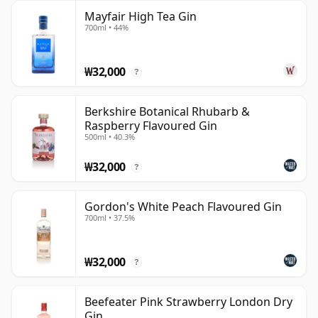
Mayfair High Tea Gin
700ml • 44%
₩32,000
?
Berkshire Botanical Rhubarb &
Raspberry Flavoured Gin
500ml • 40.3%
₩32,000
?
Gordon's White Peach Flavoured Gin
700ml • 37.5%
₩32,000
?
Beefeater Pink Strawberry London Dry
Gin