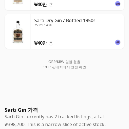
₩40만
?
Sarti Dry Gin / Bottled 1950s
750ml • 45%
₩40만
?
GBP/KRW 일일 환율
19+ · 판매처에서 연령 확인
Sarti Gin 가격
Sarti Gin currently has 2 tracked listings, all at
₩398,700. This is a narrow slice of active stock.