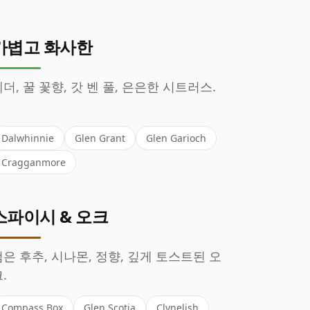
가볍고 화사한
더, 꿀 꽃향, 갓 벤 풀, 은은한 시트러스.
Dalwhinnie
Glen Grant
Glen Garioch
Cragganmore
스파이시 & 오크
은 후추, 시나몬, 정향, 깊게 토스트된 오
.
Compass Box
Glen Scotia
Clynelish