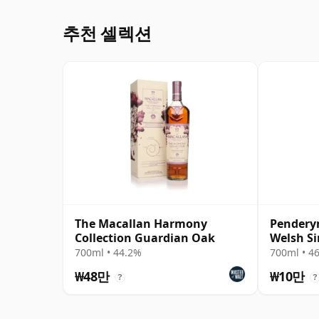
추천 셀렉션
The Macallan Harmony
Penderyn
Collection Guardian Oak
Welsh Si
700ml • 44.2%
700ml • 4
₩48만
₩10만
?
?