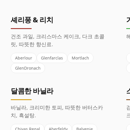
셰리풍 & 리치
건조 과일, 크리스마스 케이크, 다크 초콜
헤
릿, 따뜻한 향신료.
Aberlour
Glenfarclas
Mortlach
GlenDronach
달콤한 바닐라
바닐라, 크리미한 토피, 따뜻한 버터스카
검
치, 흑설탕.
크
Chivas Regal
Aberfeldy
Balvenie