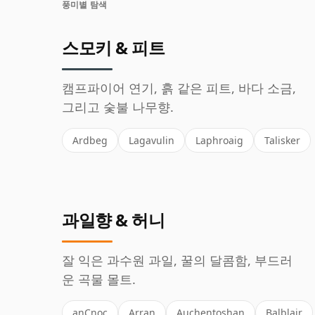
풍미별 탐색
스모키 & 피트
캠프파이어 연기, 흙 같은 피트, 바다 소금,
그리고 숯불 나무향.
Ardbeg
Lagavulin
Laphroaig
Talisker
과일향 & 허니
잘 익은 과수원 과일, 꿀의 달콤함, 부드러
운 곡물 몰트.
anCnoc
Arran
Auchentoshan
Balblair