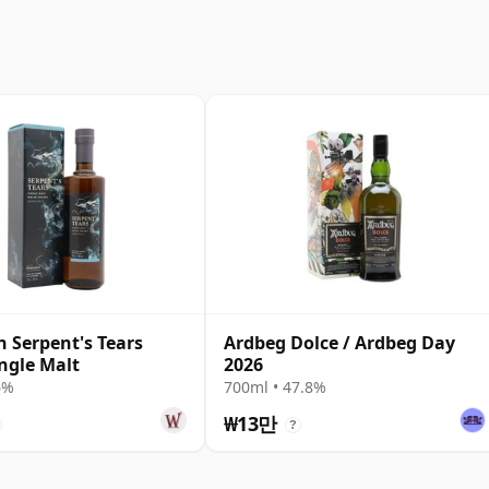
 Serpent's Tears
Ardbeg Dolce / Ardbeg Day
ngle Malt
2026
6%
700ml • 47.8%
₩13만
?