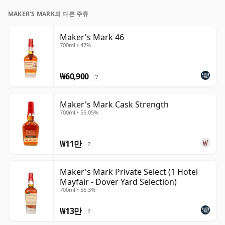
MAKER'S MARK의 다른 주류
Maker's Mark 46
700ml • 47%
₩60,900
?
Maker's Mark Cask Strength
700ml • 55.05%
₩11만
?
Maker's Mark Private Select (1 Hotel
Mayfair - Dover Yard Selection)
700ml • 56.3%
₩13만
?