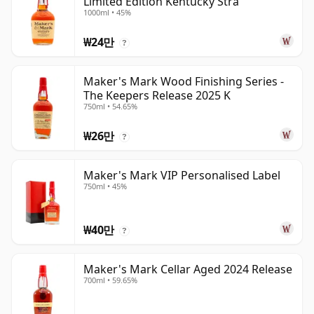
Limited Edition Kentucky Stra
1000ml • 45%
₩24만
?
Maker's Mark Wood Finishing Series -
The Keepers Release 2025 K
750ml • 54.65%
₩26만
?
Maker's Mark VIP Personalised Label
750ml • 45%
₩40만
?
Maker's Mark Cellar Aged 2024 Release
700ml • 59.65%