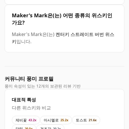
Maker's Mark은(는) 어떤 종류의 위스키인
가요?
Maker's Mark은(는)
켄터키 스트레이트 버번 위스
키
입니다.
커뮤니티 풍미 프로필
풍미 속성이 있는 12개의 보관된 리뷰 기반
대표적 특성
다른 위스키와 비교
제비꽃
마시멜로
토스트
43.2x
25.2x
21.6x
당밀
건조감
20.5x
20.2x