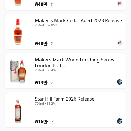
₩40만
?
Maker's Mark Cellar Aged 2023 Release
700ml • 57.85%
₩48만
?
Makers Mark Wood Finishing Series
London Edition
700ml • 55.4%
₩13만
?
Star Hill Farm 2026 Release
700ml • 58.2%
₩16만
?