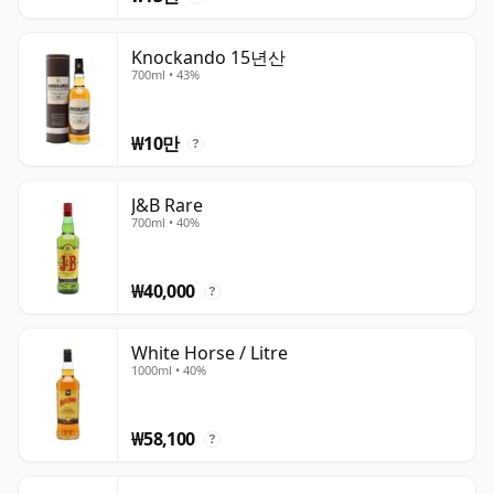
Knockando 15년산
700ml • 43%
₩10만
?
J&B Rare
700ml • 40%
₩40,000
?
White Horse / Litre
1000ml • 40%
₩58,100
?