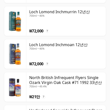
Loch Lomond Inchmurrin 12년산
700ml • 46%
₩72,000
?
Loch Lomond Inchmoan 12년산
700ml • 46%
₩72,000
?
North British Infrequent Flyers Single
Ozark Virgin Oak Cask #71 1992 33년산
700ml • 49.4%
₩21만
?