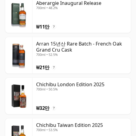
Aberargie Inaugural Release
700ml • 48.2%
₩11만
?
Arran 15년산 Rare Batch - French Oak
Grand Cru Cask
700ml • 52.5%
₩21만
?
Chichibu London Edition 2025
700ml • 50.5%
₩32만
?
Chichibu Taiwan Edition 2025
700ml • 53.5%