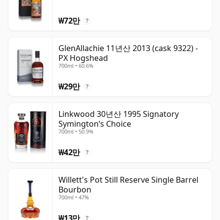
₩72만
?
GlenAllachie 11년산 2013 (cask 9322) -
PX Hogshead
700ml • 60.6%
₩29만
?
Linkwood 30년산 1995 Signatory
Symington’s Choice
700ml • 50.9%
₩42만
?
Willett's Pot Still Reserve Single Barrel
Bourbon
700ml • 47%
₩13만
?