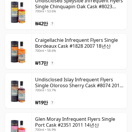
Undisclosed Speyside Infrequent Flyers
Single Chinquapin Oak Cask #8023
700ml • 53.6%
1998 27년산
₩42만
?
Craigellachie Infrequent Flyers Single
Bordeaux Cask #1828 2007 18년산
700ml • 58.6%
₩17만
?
Undisclosed Islay Infrequent Flyers
Single Oloroso Sherry Cask #8074 2011
700ml • 53.7%
18년산
₩19만
?
Glen Moray Infrequent Flyers Single
Port Cask #2351 2011 14년산
700ml • 56.9%