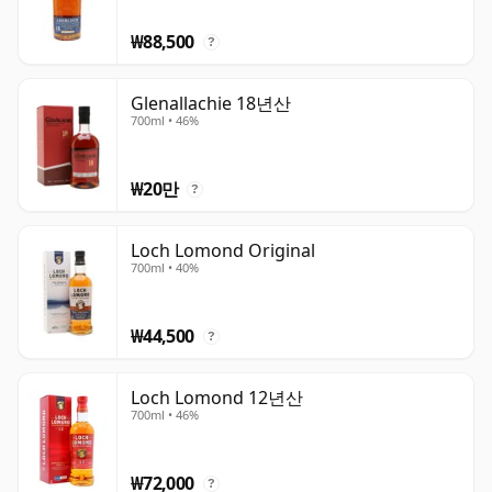
₩88,500
?
Glenallachie 18년산
700ml • 46%
₩20만
?
Loch Lomond Original
700ml • 40%
₩44,500
?
Loch Lomond 12년산
700ml • 46%
₩72,000
?