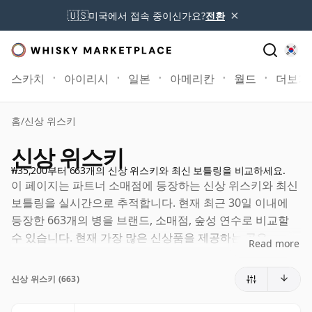
×
🇺🇸
미국에서 접속 중이신가요?
전환
스카치
아이리시
일본
아메리칸
월드
더보기
홈
/
신상 위스키
신상 위스키
₩35,200부터 663개의 신상 위스키와 최신 보틀링을 비교하세요.
이 페이지는 파트너 소매점에 등장하는 신상 위스키와 최신
보틀링을 실시간으로 추적합니다. 현재 최근 30일 이내에
등장한 663개의 병을 브랜드, 소매점, 숲성 연수로 비교할
수 있습니다. 현재 가장 많은 신상품을 제공하는 곳은
Read more
Bunnahabhain, Highland Park and Bruichladdich입니
다. 소매점이 신상품, 한정판, 새로 등록된 보틀링을 추가할
신상 위스키 (663)
때마다 이 리스트도 매일 갱신됩니다.