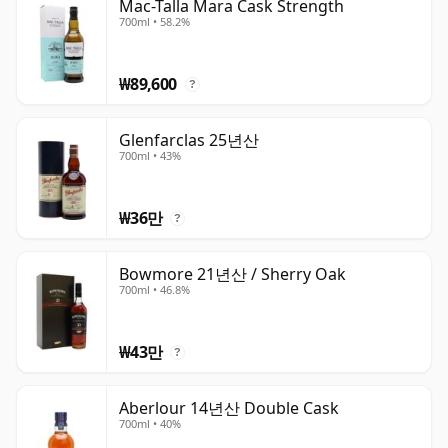
Mac-Talla Mara Cask Strength
700ml • 58.2%
₩89,600
?
Glenfarclas 25년산
700ml • 43%
₩36만
?
Bowmore 21년산 / Sherry Oak
700ml • 46.8%
₩43만
?
Aberlour 14년산 Double Cask
700ml • 40%