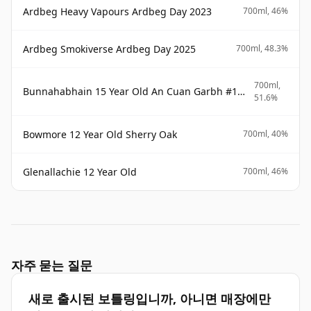
Ardbeg Heavy Vapours Ardbeg Day 2023
700ml, 46%
Ardbeg Smokiverse Ardbeg Day 2025
700ml, 48.3%
700ml,
Bunnahabhain 15 Year Old An Cuan Garbh #1 Westering Home Collection
51.6%
Bowmore 12 Year Old Sherry Oak
700ml, 40%
Glenallachie 12 Year Old
700ml, 46%
자주 묻는 질문
새로 출시된 보틀링입니까, 아니면 매장에만