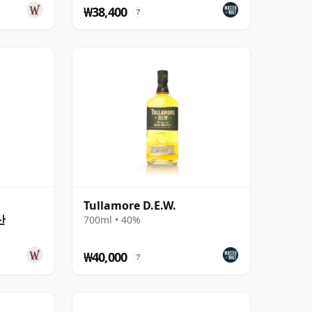
₩38,400
?
l
Tullamore D.E.W.
산
700ml • 40%
₩40,000
?