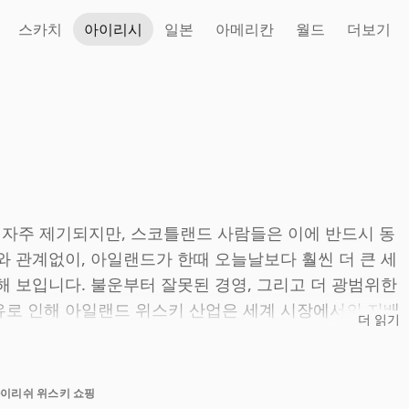
스카치
아이리시
일본
아메리칸
월드
더보기
자주 제기되지만, 스코틀랜드 사람들은 이에 반드시 동
와 관계없이, 아일랜드가 한때 오늘날보다 훨씬 더 큰 세
해 보입니다. 불운부터 잘못된 경영, 그리고 더 광범위한
유로 인해 아일랜드 위스키 산업은 세계 시장에서의 지배
더 읽기
.
미들턴, 부시밀스, 쿨리 등 세 곳의 증류소에서 생산되었습
이리쉬 위스키 쇼핑
 있었는데, 이 증류소는 수년간 주로 위스키 박물관으로