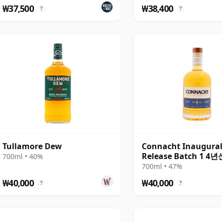
₩37,500
₩38,400
?
?
Tullamore Dew
Connacht Inaugura
Release Batch 1 4년
700ml • 40%
700ml • 47%
₩40,000
₩40,000
?
?