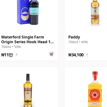
Waterford Single Farm
Paddy
Origin Series Hook Head 1.1
700ml • 40%
2017 3년산
700ml • 50%
₩11만
₩34,100
?
?