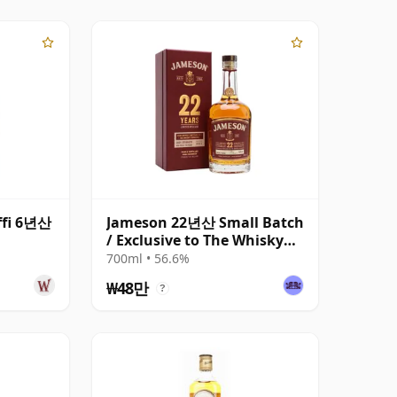
ffi 6년산
Jameson 22년산 Small Batch
/ Exclusive to The Whisky
Exchange
700ml • 56.6%
₩48만
?