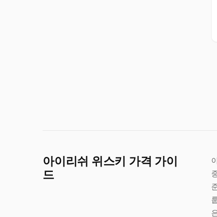
아이리쉬 위스키 가격 가이
아
드
룹
은