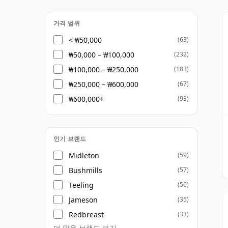
운영되다가 최근 생산을 재개한 상태였습니다.
드 위스키는 큰 부흥을 누렸고, 생산이 더 이
가격 범위
드 전역에서 많은 새로운 증류소들이 운영되고
< ₩50,000
(63)
₩50,000 – ₩100,000
(232)
소유권도 바뀌었습니다. 미들턴은 페르노 리
₩100,000 – ₩250,000
(183)
부시밀스는 프록시모 스피리츠가 소유하고 있으
₩250,000 – ₩600,000
(67)
화를 거쳐 현재 산토리 글로벌 스피리츠의 일
₩600,000+
(93)
여전히 외국 소유이지만, 더 넓은 아일랜드 
운 독립 증류업체들의 수가 증가하고 있습니다
아일랜드 위스키는 여전히 종종 더 부드럽고 
인기 브랜드
런 오래된 고정관념이 시사하는 것보다 훨씬 
Midleton
(59)
뛰어난 single malt와 blended whi
Bushmills
(57)
지배적인 제임슨과 부시밀스 블렌드를 넘어 아
Teeling
(56)
해서 보여주고 있습니다.
Jameson
(35)
Redbreast
(33)
더 많은 브랜드 보기