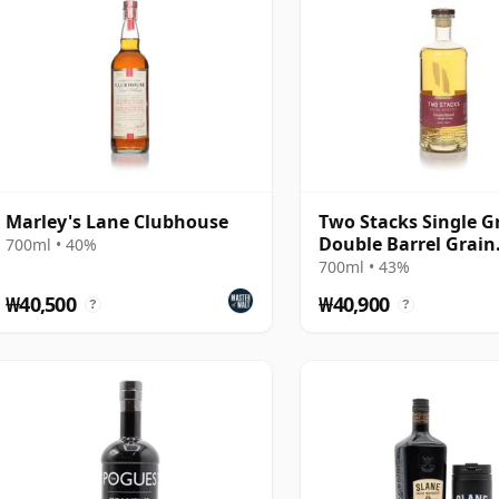
Marley's Lane Clubhouse
Two Stacks Single Gr
Double Barrel Grain
700ml • 40%
Whiskey
700ml • 43%
₩40,500
₩40,900
?
?