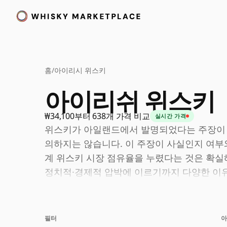
홈
/
아이리시 위스키
아이리쉬 위스키
₩34,100부터 638개 가격 비교
실시간 가격
위스키가 아일랜드에서 발명되었다는 주장이 
의하지는 않습니다. 이 주장이 사실인지 여부
계 위스키 시장 점유율을 누렸다는 것은 확실
정치적·경제적 압박에 이르기까지 다양한 이
력을 잃었고 20세기 대부분 동안 쇠퇴했습니다
2000년대 초, 아일랜드 위스키의 대부분은 
필터
아
니다. 당시 쿨리는 킬베간 증류소도 소유하고