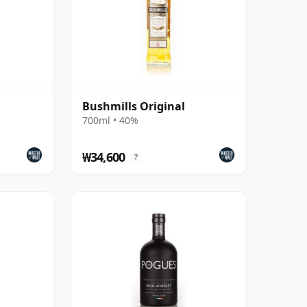
Bushmills Original
700ml • 40%
₩34,600
?