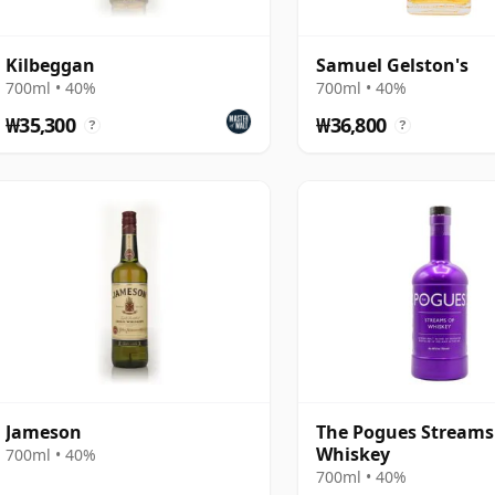
Kilbeggan
Samuel Gelston's
700ml • 40%
700ml • 40%
₩35,300
₩36,800
?
?
Jameson
The Pogues Streams
Whiskey
700ml • 40%
700ml • 40%