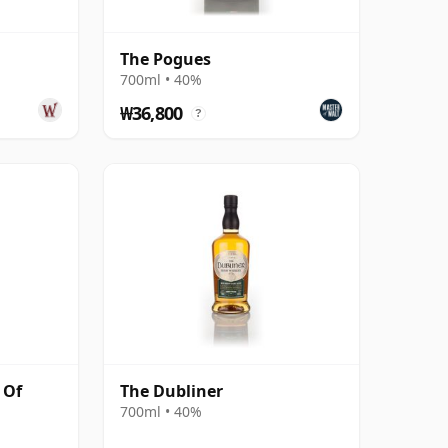
The Pogues
700ml • 40%
₩36,800
?
 Of
The Dubliner
700ml • 40%