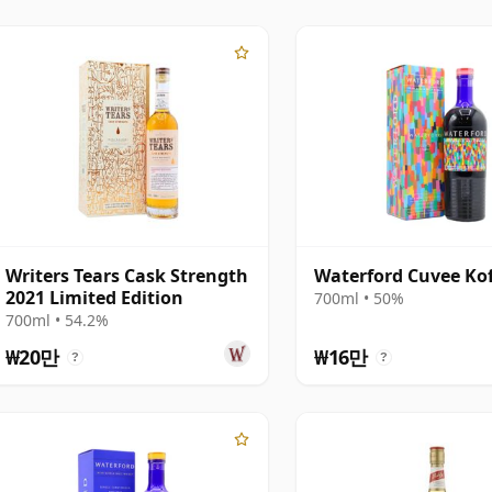
 그러나 그 이후 상황은 극적으로 변했습니다. 아일랜
상 소수의 장소에만 집중되지 않게 되었으며, 현재 아일랜
 있습니다.
카르가 소유한 아이리시 디스틸러스의 일부로 남아있고,
며, 쿨리와 킬베간은 빔의 쿨리 인수와 후속 기업 변
부가 되었습니다. 따라서 가장 큰 역사적 생산업체들은
위스키 업계는 이제 더욱 광범위하고 다양해졌으며, 새로
.
Writers Tears Cask Strength
Waterford Cuvee Ko
2021 Limited Edition
700ml • 50%
온화한 스타일로 유명하지만, 오늘날 이 카테고리는 그
700ml • 54.2%
더 다양합니다. 쿨리 브랜드들은 개성과 풍미가 가득한
₩20만
₩16만
sky로 많은 추종자들을 얻었습니다. 그리고 특히 레드브레스트는
?
?
일랜드 위스키에 훨씬 더 많은 것이 있다는 것을 계속