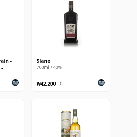
ain -
Slane
700ml • 40%
₩42,200
?