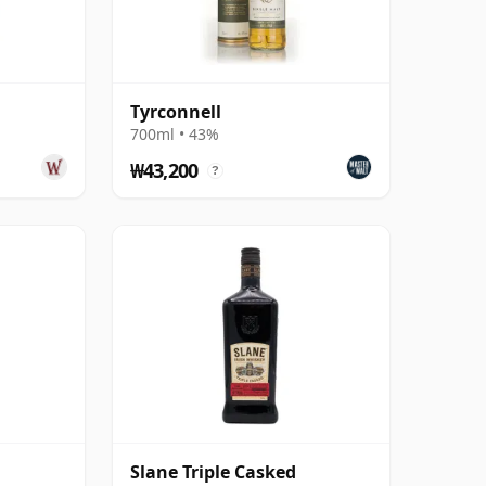
Tyrconnell
700ml • 43%
₩43,200
?
Slane Triple Casked