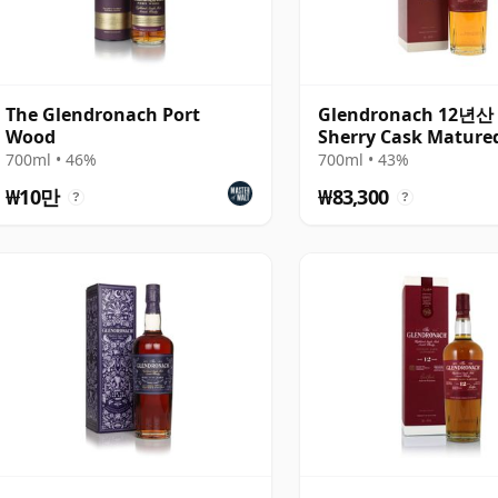
The Glendronach Port
Glendronach 12년산 
Wood
Sherry Cask Mature
700ml • 46%
700ml • 43%
₩10만
₩83,300
?
?