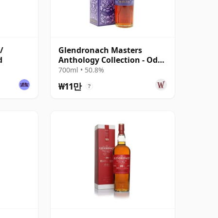
/
Glendronach Masters
d
Anthology Collection - Ode
To The Dark Sin
700ml • 50.8%
₩11만
?