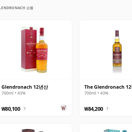
페인산 셰리 캐스크, 특히 페드로 히메네스(Pedro
LENDRONACH 쇼핑
에서의 숙성을 통해 완성됩니다. 다크 프루트, 진저브레드, 초
풍미가 어우러지며, 은은한 흙내음이 균형을 잡아주는 풍성
등 숙성 연수가 명시된 표현들을 중심으로 구성되며, 캐스크 스
gle cask), 그리고 고연산 한정 출시 제품들이 이를 뒷받침합
있었지만, 글렌드로낙의 정체성은 전통적인 하이랜드의 풍
고 있습니다.
Glendronach 12년산
The Glendronach 
700ml • 43%
700ml • 43%
₩80,100
₩84,200
?
?