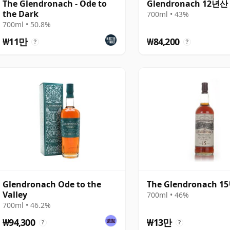
The Glendronach - Ode to
Glendronach 12년산
the Dark
700ml • 43%
700ml • 50.8%
₩11만
₩84,200
?
?
Glendronach Ode to the
The Glendronach 
Valley
700ml • 46%
700ml • 46.2%
₩94,300
₩13만
?
?