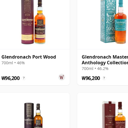
Glendronach Port Wood
Glendronach Maste
Anthology Collectio
700ml • 46%
To The Valley S
700ml • 46.2%
₩96,200
₩96,200
?
?