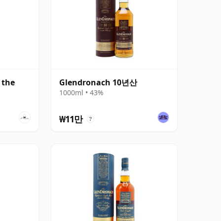
 the
Glendronach 10년산
1000ml • 43%
₩11만
?