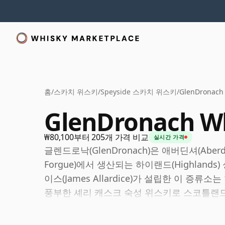
홈
/
스카치 위스키
/
Speyside 스카치 위스키
/
GlenDronach
GlenDronach W
₩80,100부터 205개 가격 비교
실시간 가격
글렌드로낙(GlenDronach)은 애버딘셔(Aberdee
Forgue)에서 생산되는 하이랜드(Highland
이스(James Allardice)가 설립한 이 증류소
풍부한 셰리 캐스크 숙성 위스키로 스코틀랜드
있습니다.