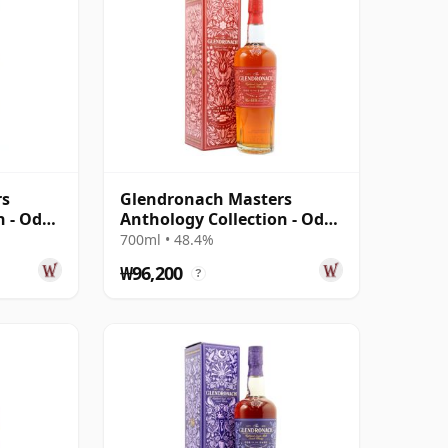
rs
Glendronach Masters
n - Ode
Anthology Collection - Ode
To The Embers S
700ml • 48.4%
₩96,200
?