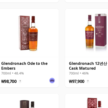
Glendronach Ode to the
Glendronach 12년산 
Embers
Cask Matured
700ml • 48.4%
700ml • 46%
₩98,700
₩97,900
?
?