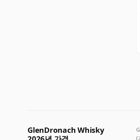
GlenDronach Whisky
G
2026년 가격
(