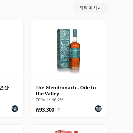
최적 매치
12년산
The Glendronach - Ode to
the Valley
700ml • 46.2%
₩93,300
?