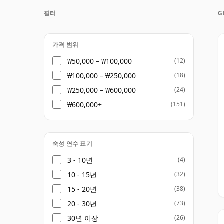
글렌드로낙의 개성은 풍부한 바디감의 원액과 스
필터
G
Ximénez)와 올로로소(Oloroso) 캐스크
콜릿, 로스팅한 견과류, 광택 있는 오크의 
하고 깊이 있는 텍스처가 특징입니다.
가격 범위
₩50,000 – ₩100,000
(12)
코어 라인업은 12년, 15년, 18년, 21년 
₩100,000 – ₩250,000
(18)
트렝스(cask strength), 싱글 캐스크(sin
₩250,000 – ₩600,000
(24)
니다. 최근 몇 년간 제품 라인업에 변화가 
₩600,000+
(151)
부함과 셰리 주도의 깊이에 확고히 뿌리를 두
숙성 연수 표기
3 - 10년
(4)
10 - 15년
(32)
15 - 20년
(38)
20 - 30년
(73)
30년 이상
(26)