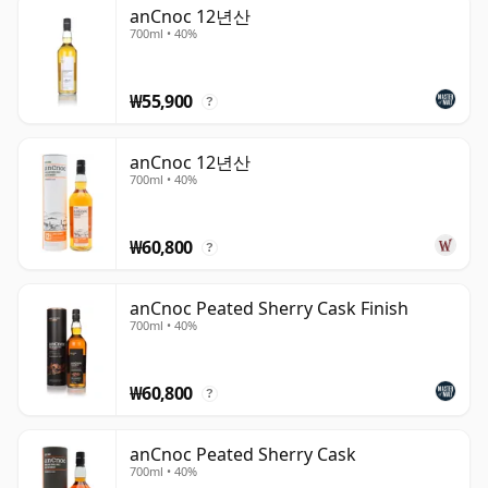
anCnoc 12년산
700ml • 40%
이 브랜드의 성장은 신중한 재출시와 애호가들에게 강하게
어필하는 프레젠테이션 스타일에 힘입은 바 큽니다. 많은 제
품들이 46% ABV로 병입되며, 대부분의 라인업에서
₩55,900
?
anCnoc은 냉각 여과와 색소 첨가를 피하면서 자연스러운
프레젠테이션을 강조합니다. 이러한 접근 방식은 신중한 캐
anCnoc 12년산
스크 선별과 함께 풍미의 명확성과 합리적인 가격 모두를 중
700ml • 40%
시하는 음주자들 사이에서 충성스러운 팔로워를 구축하는
데 도움이 되었습니다.
₩60,800
?
하우스 스타일은 일반적으로 가볍고 향긋하며 섬세하게 균
형 잡혀 있으며, 종종 꿀, 바닐라, 시트러스, 부드러운 과수원
anCnoc Peated Sherry Cask Finish
700ml • 40%
과일의 노트를 보여주고, 때로는 표면 아래 희미한 스모크의
실이 감돌기도 합니다. 이러한 섬세하고 과일 주도적인 병입
제품들과 함께, anCnoc은 피트하트(Peatheart)와 같은 출
₩60,800
?
시작에서 보다 명백히 피티한 면모를 보여주기도 했으며, 이
는 증류소가 근본적인 우아함을 유지하면서도 하나 이상의
anCnoc Peated Sherry Cask
영역에서 역량을 발휘할 수 있음을 보여줍니다.
700ml • 40%