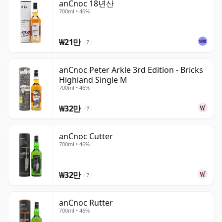
anCnoc 18년산
700ml • 46%
₩21만
?
anCnoc Peter Arkle 3rd Edition - Bricks
Highland Single M
700ml • 46%
₩32만
?
anCnoc Cutter
700ml • 46%
₩32만
?
anCnoc Rutter
700ml • 46%