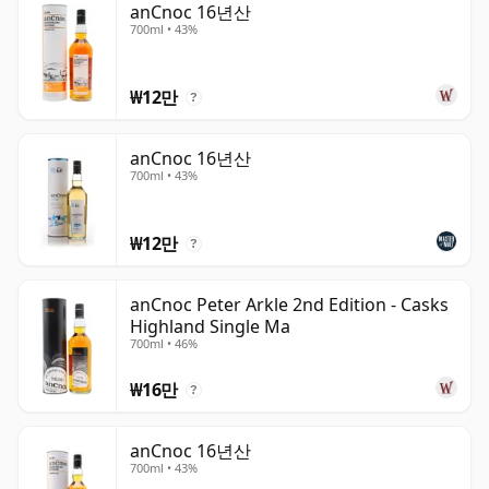
anCnoc 16년산
700ml • 43%
₩12만
?
anCnoc 16년산
700ml • 43%
₩12만
?
anCnoc Peter Arkle 2nd Edition - Casks
Highland Single Ma
700ml • 46%
₩16만
?
anCnoc 16년산
700ml • 43%