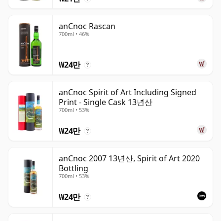
anCnoc Rascan
700ml • 46%
₩24만
?
anCnoc Spirit of Art Including Signed
Print - Single Cask 13년산
700ml • 53%
₩24만
?
anCnoc 2007 13년산, Spirit of Art 2020
Bottling
700ml • 53%
₩24만
?