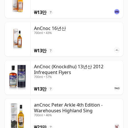
₩13만
?
AnCnoc 16년산
700ml • 43%
₩13만
?
AnCnoc (Knockdhu) 13년산 2012
Infrequent Flyers
700ml • 57%
₩13만
?
anCnoc Peter Arkle 4th Edition -
Warehouses Highland Sing
700ml • 46%
₩21만
?