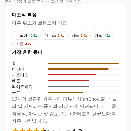
풍미 속성이 있는 59개의 보관된 리뷰 기반
대표적 특성
다른 위스키 브랜드와 비교
식물성
아니스
감초
허브
10.6x
5.9x
5.4x
4.5x
레몬
4.2x
가장 흔한 풍미
꿀
바닐라
시트러스
레몬
라이트바디
몰트
59개의 보관된 커뮤니티 리뷰에서 anCnoc 꿀, 바닐
라 및 시트러스 풍미와 가장 자주 연관됩니다, 그 중
식물성, 아니스 및 감초은(는) 카테고리 평균보다 더
자주 나타납니다.