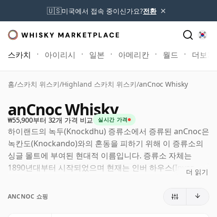
×
🇺🇸
미국에서 접속 중이신가요?
전환
스카치
아이리시
일본
아메리칸
월드
더보기
홈
/
스카치 위스키
/
Highland 스카치 위스키
/
anCnoc Whisky
anCnoc Whisky
₩55,900부터 32개 가격 비교
실시간 가격
하이랜드의 녹두(Knockdhu) 증류소에서 증류된 anCnoc은
녹칸도(Knockando)와의 혼동을 피하기 위해 이 증류소의
싱글 몰트에 부여된 현대적 이름입니다. 증류소 자체는
1890년대부터 시작되었으며 현재는 인버 하우스(Inver
더 읽기
House) 포트폴리오에 속해 있지만, anCnoc은 오랜 전통의
생산 방식과 보다 깔끔하고 현대적인 프레젠테이션을 결합
ANCNOC 쇼핑
하여 전통적인 하이랜드 몰트의 확실히 현대적인 표현으로
자리매김했습니다.