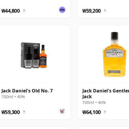
₩44,800
₩59,200
?
?
Jack Daniel's Old No. 7
Jack Daniel's Gentl
Jack
700ml • 40%
700ml • 40%
₩59,300
₩64,100
?
?