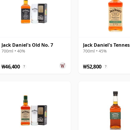
Jack Daniel's Old No. 7
Jack Daniel's Tenne
700ml • 40%
700ml • 45%
₩46,400
₩52,800
?
?