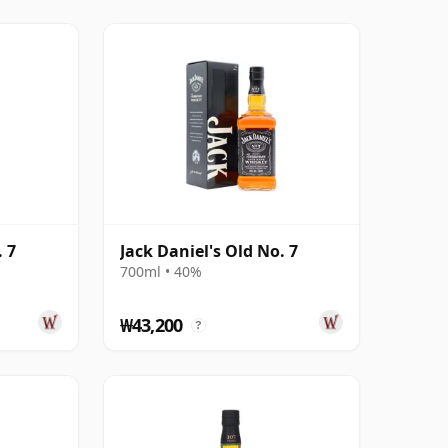
. 7
Jack Daniel's Old No. 7
700ml • 40%
₩43,200
?