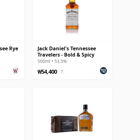
ssee Rye
Jack Daniel's Tennessee
Travelers - Bold & Spicy
500ml • 53.5%
₩54,400
?