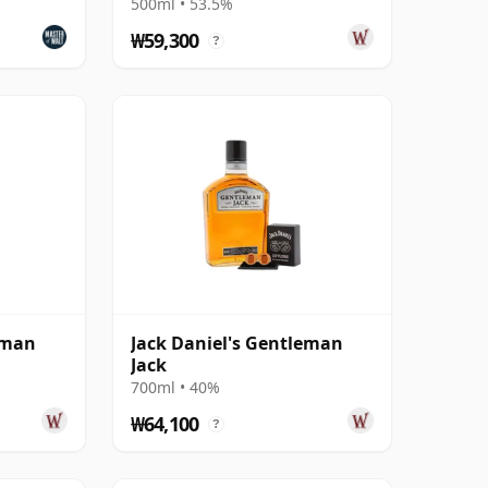
500ml • 53.5%
₩59,300
?
eman
Jack Daniel's Gentleman
Jack
700ml • 40%
₩64,100
?