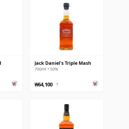
d
Jack Daniel's Triple Mash
700ml • 50%
₩64,100
?