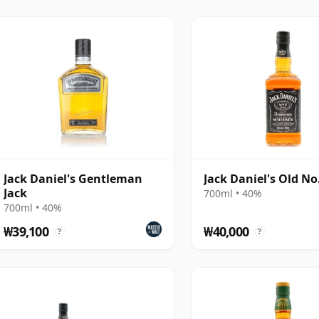
싱글 배럴 컬렉션과 같은 출시작들로 더욱 독특한 영역으
배럴 셀렉트와 배럴 프루프 에디션이 포함되어 있어 증류
여줍니다.
잭 다니엘스의 특성이 더욱 선명하게 드러나는 곳입니다.
은 깊이감과 오크의 영향, 그리고 개성이 더해져, 증류소
위스키에서 지속적인 존재감을 갖게 된 이유를 명확히 보
Jack Daniel's Gentleman
Jack Daniel's Old No
Jack
700ml • 40%
700ml • 40%
₩39,100
₩40,000
?
?