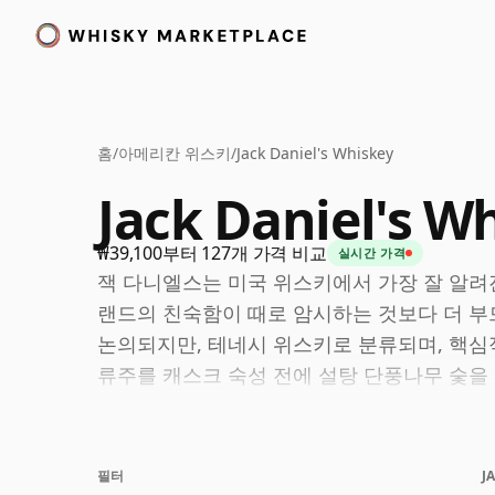
홈
/
아메리칸 위스키
/
Jack Daniel's Whiskey
Jack Daniel's W
₩39,100부터 127개 가격 비교
실시간 가격
잭 다니엘스는 미국 위스키에서 가장 잘 알려
랜드의 친숙함이 때로 암시하는 것보다 더 부
논의되지만, 테네시 위스키로 분류되며, 핵심
류주를 캐스크 숙성 전에 설탕 단풍나무 숯을
성과 질감을 형성하는 데 도움을 줍니다.
올드 넘버 7은 여전히 핵심 표현이자 하우스 
필터
J
러멜, 부드러운 스파이스의 노트를 편안하고 