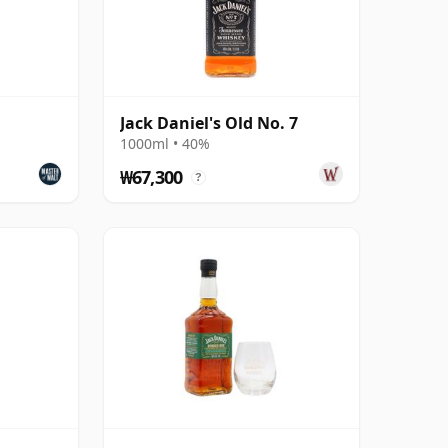
d
Jack Daniel's Old No. 7
1000ml • 40%
₩67,300
?