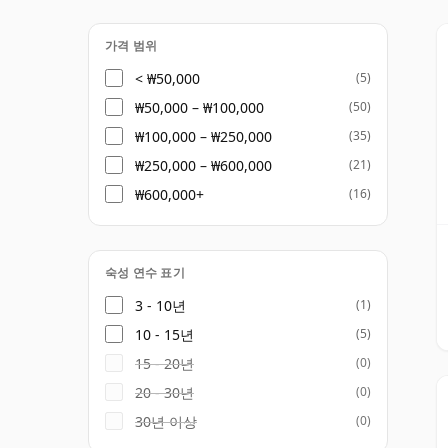
십 보틀링을 넘어서, 제품군은 젠틀맨 잭과 
로 확장됩니다. 싱글 배럴 컬렉션에는 싱글 
가격 범위
소 위스키의 더욱 풍부하고 농축된 면모를 보
< ₩50,000
(5)
₩50,000 – ₩100,000
(50)
많은 음주자들에게 이러한 폭넓은 제품군은 
₩100,000 – ₩250,000
(35)
친숙한 부드러움은 그대로 유지되지만, 더 깊
₩250,000 – ₩600,000
(21)
가 단순히 글로벌 음료 아이콘이 아닌 미국 
₩600,000+
(16)
여줍니다.
숙성 연수 표기
3 - 10년
(1)
10 - 15년
(5)
15 - 20년
(0)
20 - 30년
(0)
30년 이상
(0)