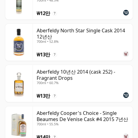
700ml • 48.5%
₩12만
?
Aberfeldy North Star Single Cask 2014
12년산
700ml • 52.8%
₩13만
?
Aberfeldy 10년산 2014 (cask 252) -
Fragrant Drops
700ml • 60.7%
₩13만
?
Aberfeldy Cooper's Choice - Single
Beaumes De Venise Cask #4 2015 7년산
700ml • 55.5%
₩14만
?