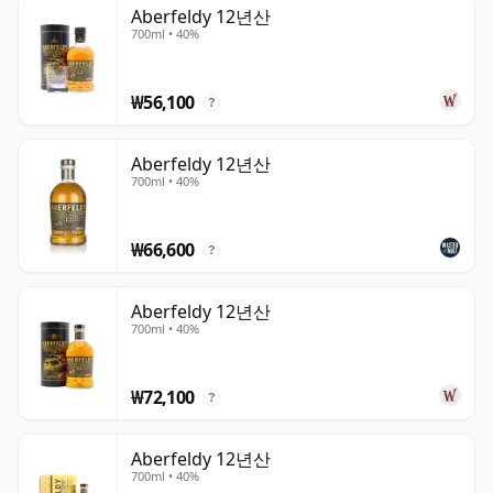
펠디는 그 자체로 싱글 몰트로서 충성스러운 팔로워들을 확
Aberfeldy 12년산
700ml • 40%
보했습니다. 이 위스키는 일반적으로 꿀 같은, 둥근 하이랜
드 스타일과 연관되며, 부드러운 과일, 온화한 향신료, 그리
고 풍부한 몰티 단맛의 균형을 이룹니다. 이러한 접근하기
₩56,100
?
쉬운 특성은 클래식하고 편안한 하이랜드 몰트를 찾는 음주
자들 사이에서 12년산과 21년산 같은 표현들을 특히 인기
Aberfeldy 12년산
있게 만드는 데 도움이 되었습니다.
700ml • 40%
핵심 라인업과 함께, 애버펠디는 독립 보틀러들과 한정판 출
₩66,600
시로부터도 관심을 끌었으며, 이들은 증류주의 더 풍부하거
?
나 더 독특한 면을 보여줄 수 있습니다. 듀어스의 중심 구성
요소로 접하든 그 자체의 조건으로 싱글 몰트로 접하든, 애
Aberfeldy 12년산
700ml • 40%
버펠디는 균형, 접근성, 그리고 현대 스카치 위스키 환경에
서의 지속적인 위치로 존경받는 증류소로 남아있습니다.
₩72,100
?
Aberfeldy 12년산
700ml • 40%