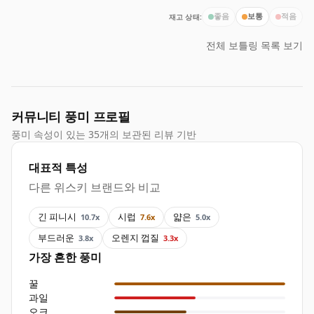
재고 상태:
좋음
보통
적음
전체 보틀링 목록 보기
커뮤니티 풍미 프로필
풍미 속성이 있는 35개의 보관된 리뷰 기반
대표적 특성
다른 위스키 브랜드와 비교
긴 피니시
시럽
얇은
10.7x
7.6x
5.0x
부드러운
오렌지 껍질
3.8x
3.3x
가장 흔한 풍미
꿀
과일
오크