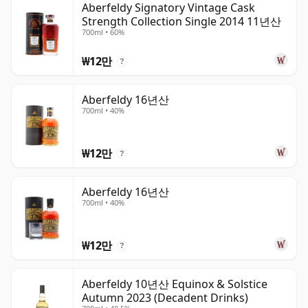
Aberfeldy Signatory Vintage Cask
Strength Collection Single 2014 11년산
700ml • 60%
₩12만
?
Aberfeldy 16년산
700ml • 40%
₩12만
?
Aberfeldy 16년산
700ml • 40%
₩12만
?
Aberfeldy 10년산 Equinox & Solstice
Autumn 2023 (Decadent Drinks)