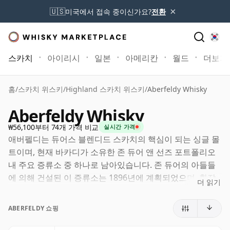
×
🇺🇸
미국에서 접속 중이신가요?
전환
스카치
아이리시
일본
아메리칸
월드
더보기
홈
/
스카치 위스키
/
Highland 스카치 위스키
/
Aberfeldy Whisky
Aberfeldy Whisky
₩56,100부터 74개 가격 비교
실시간 가격
애버펠디는 듀어스 블렌디드 스카치의 핵심이 되는 싱글 몰
트이며, 현재 바카디가 소유한 존 듀어 앤 선즈 포트폴리오
내 주요 증류소 중 하나로 남아있습니다. 존 듀어의 아들들
에 의해 건설된 이 증류소는 1896년에 계획되었으며, 확장
더 읽기
되는 듀어스 블렌드를 위한 신뢰할 수 있는 하이랜드 몰트를
제공하기 위해 설립되었습니다.
ABERFELDY 쇼핑
생산량의 대부분이 여전히 듀어스에 기여하고 있지만, 애버