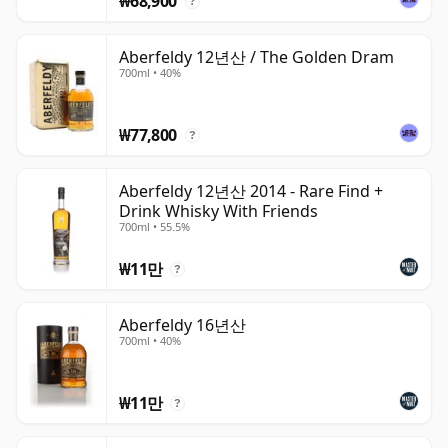
₩68,900
?
Aberfeldy 12년산 / The Golden Dram
700ml • 40%
₩77,800
?
Aberfeldy 12년산 2014 - Rare Find +
Drink Whisky With Friends
700ml • 55.5%
₩11만
?
Aberfeldy 16년산
700ml • 40%
₩11만
?