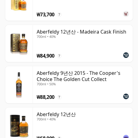
₩73,700
?
Aberfeldy 12년산 - Madeira Cask Finish
700ml • 40%
₩84,900
?
Aberfeldy 9년산 2015 - The Cooper's
Choice The Golden Cut Collect
700ml • 50%
₩88,200
?
Aberfeldy 12년산
700ml • 40%