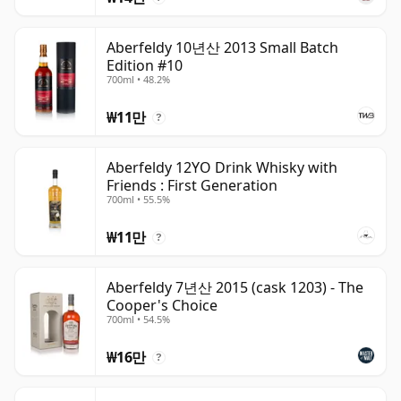
Aberfeldy 10년산 2013 Small Batch
Edition #10
700ml • 48.2%
₩11만
?
Aberfeldy 12YO Drink Whisky with
Friends : First Generation
700ml • 55.5%
₩11만
?
Aberfeldy 7년산 2015 (cask 1203) - The
Cooper's Choice
700ml • 54.5%
₩16만
?