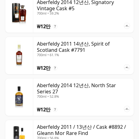
Aberfeldy 2014 12년산, Signatory
Vintage Cask #5
700ml • 59.2%
₩12만
?
Aberfeldy 2011 14년산, Spirit of
Scotland Cask #7791
700ml • 61.1%
₩12만
?
Aberfeldy 2014 12년산, North Star
Series 27
700ml • 52.8%
₩12만
?
Aberfeldy 2011 / 13년산 / Cask #8892 /
Gleann Mor Rare Find
700ml • 56.8%