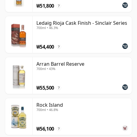
칩니다.
₩51,800
?
Ledaig Rioja Cask Finish - Sinclair Series
700ml • 46.3%
₩54,400
?
Arran Barrel Reserve
700ml • 43%
₩55,500
?
Rock Island
700ml • 46.8%
₩56,100
?