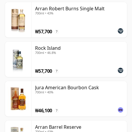
Arran Robert Burns Single Malt
700ml • 43%
₩57,700
?
Rock Island
700ml • 46.8%
₩57,700
?
Jura American Bourbon Cask
700ml • 40%
₩46,100
?
Arran Barrel Reserve
700ml • 43%