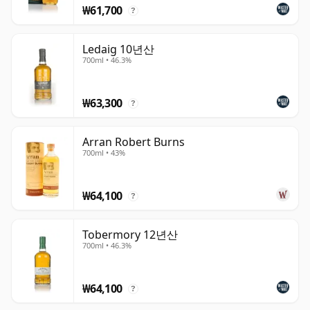
₩61,700
?
Ledaig 10년산
700ml • 46.3%
₩63,300
?
Arran Robert Burns
700ml • 43%
₩64,100
?
Tobermory 12년산
700ml • 46.3%
₩64,100
?