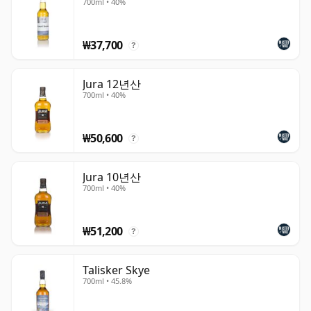
어는 편리한 스타일 분류로 여전히 널리 사용되고 있습니다.
700ml • 40%
일반적으로 아일랜드 위스키들은 강건하고 해안적이며 때
₩37,700
로는 피트향이 있다고 묘사되지만, 이 카테고리는 너무 다양
?
해서 단순한 고정관념이 오래 지속되기 어렵습니다. 여러 증
류소들이 현저히 다른 수준의 피트와 매우 다른 하우스 스타
Jura 12년산
700ml • 40%
일을 생산하는 등 많은 예외가 있습니다. 예를 들어,
아란
은
노골적인 스모크보다는 달콤하고 과일향이 나며 향긋한 스
타일로 더 잘 알려져 있으며, 종종 무거운 아일랜드 고정관
₩50,600
?
념보다는 신선하고 우아한 하이랜드나 스페이사이드 몰트
에 더 가까운 프로필을 보여왔습니다.
Jura 10년산
700ml • 40%
그러나
탈리스커
는 여전히 아일랜드 위스키의 대중적 이미
지를 구현하는 데 가깝습니다. 스카이에서 증류되는 이 위스
₩51,200
키는 해양적 특성, 후추 같은 향신료, 스모크, 그리고 균형을
?
맞추는 과일 단맛의 실을 결합한 강렬하고 활기찬 몰트로 남
아있습니다. 어떤 위스키든 그 주변 환경을 반영한다고 할
Talisker Skye
700ml • 45.8%
수 있다면, 탈리스커는 스카치 위스키 중에서 가장 극적이고
노출된 풍경 중 하나에 의해 형성된 만큼 강력한 주장을 펼