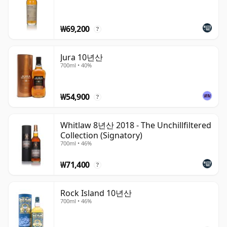
₩69,200
?
Jura 10년산
700ml • 40%
₩54,900
?
Whitlaw 8년산 2018 - The Unchillfiltered
Collection (Signatory)
700ml • 46%
₩71,400
?
Rock Island 10년산
700ml • 46%