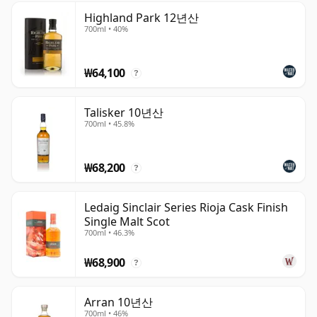
Highland Park 12년산
700ml • 40%
₩64,100
?
Talisker 10년산
700ml • 45.8%
₩68,200
?
Ledaig Sinclair Series Rioja Cask Finish
Single Malt Scot
700ml • 46.3%
₩68,900
?
Arran 10년산
700ml • 46%