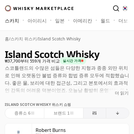
스카치
아이리시
일본
아메리칸
월드
더보기
홈
/
스카치 위스키
/
Island Scotch Whisky
Island Scotch Whisky
₩37,700부터 559개 가격 비교
실시간 가격
스코틀랜드의 수많은 섬들은 다양한 지형과 종종 외딴 위치
로 인해 오랫동안 불법 증류와 합법 증류 모두에 적합했습니
다. 좋은 물, 보리에 대한 접근성, 그리고 본토에서의 효과적
인 감독의 어려움 덕분이었죠. 오늘날 활발히 운영되는 위스
더 읽기
키 증류소들은 오크니, 주라, 스카이, 멀, 루이스 앤 해리스,
ISLAND SCOTCH WHISKY 위스키 쇼핑
아란뿐만 아니라 보통 별도로 취급되는 아일라에서도 찾아
볼 수 있습니다. 엄밀히 말하면, "아일랜즈"는 법적으로 공
증류소 6
브랜드 1
식적인 스카치 위스키 지역이 아닙니다. 아일라를 제외하고
는 섬 증류소들이 일반적으로 하이랜드에 포함되지만, 이 용
Robert Burns