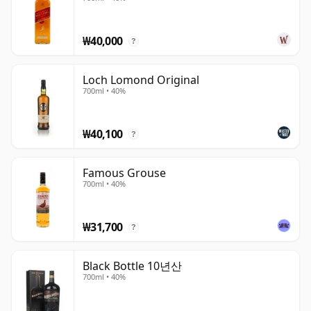
₩40,000
?
Loch Lomond Original
700ml • 40%
₩40,100
?
Famous Grouse
700ml • 40%
₩31,700
?
Black Bottle 10년산
700ml • 40%