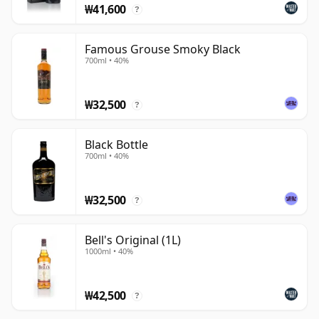
₩41,600
?
Famous Grouse Smoky Black
700ml • 40%
₩32,500
?
Black Bottle
700ml • 40%
₩32,500
?
Bell's Original (1L)
1000ml • 40%
₩42,500
?