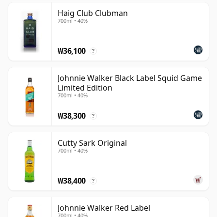
Haig Club Clubman
700ml • 40%
₩36,100
?
Johnnie Walker Black Label Squid Game
Limited Edition
700ml • 40%
₩38,300
?
Cutty Sark Original
700ml • 40%
₩38,400
?
Johnnie Walker Red Label
700ml • 40%