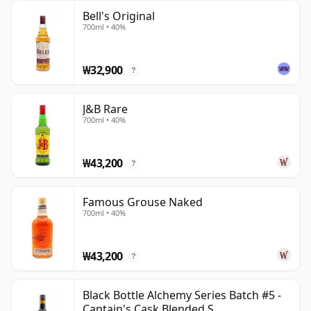
Bell's Original
700ml • 40%
₩32,900
?
J&B Rare
700ml • 40%
₩43,200
?
Famous Grouse Naked
700ml • 40%
₩43,200
?
Black Bottle Alchemy Series Batch #5 -
Captain's Cask Blended S