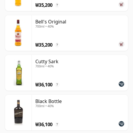
₩35,200
?
Bell's Original
700ml • 40%
₩35,200
?
Cutty Sark
700ml • 40%
₩36,100
?
Black Bottle
700ml • 40%
₩36,100
?