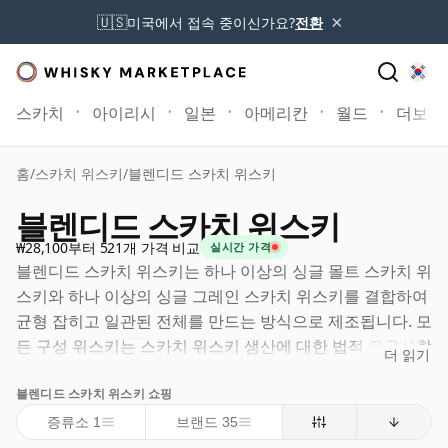
×
🇺🇸
미국에서 접속 중이신가요?
전환
스카치
아이리시
일본
아메리칸
월드
더보기
홈
/
스카치 위스키
/
블렌디드 스카치 위스키
블렌디드 스카치 위스키
₩28,100부터 521개 가격 비교
실시간 가격
블렌디드 스카치 위스키는 하나 이상의 싱글 몰트 스카치 위
스키와 하나 이상의 싱글 그레인 스카치 위스키를 결합하여
균형 잡히고 일관된 전체를 만드는 방식으로 제조됩니다. 모
든 구성 위스키는 스카치 위스키 생산에 대한 법적 요구사항
더 읽기
을 준수해야 하며, 이는 각각이 스코틀랜드에서 증류되고 숙
블렌디드 스카치 위스키 쇼핑
성되어야 하고, 오크 캐스크에서 최소 3년간 숙성되어야 하
며, 최소 40% ABV의 도수로 병입되어야 함을 의미합니다.
증류소 1
브랜드 35
많은 블렌드는 다수의 개별 위스키로 구성되며, 잘 알려진