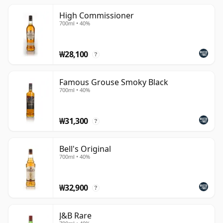
하우스 스타일이 신중한 비율로 함께 작용하는 수십 가지의
High Commissioner
서로 다른 몰트와 그레인 구성 요소에 의존하는 것은 드문
700ml • 40%
일이 아닙니다.
₩28,100
블렌디드 스카치는 싱글 몰트에만 집중하는 애호가들에 의
?
해 때때로 부당하게 평가절하되기도 했지만, 이 카테고리는
스카치 위스키의 역사, 특성 및 세계적 성공의 중심에 남아
Famous Grouse Smoky Black
700ml • 40%
있습니다. 잘 만들어진 블렌드는 우수한 구성 위스키뿐만 아
니라 최종 결과물이 조화롭고 독특하며 시간이 지나도 일관
성을 유지할 수 있도록 이들을 조합하는 높은 수준의 정밀함
₩31,300
?
을 요구합니다. 마스터 블렌더의 임무는 예술성과 절제 모두
를 필요로 합니다: 고유한 인식 가능한 특성을 가진 위스키
Bell's Original
를 창조하고, 구성하는 위스키들의 자연스러운 변화에도 불
700ml • 40%
구하고 그 특성을 해마다 보존하는 것입니다.
₩32,900
?
J&B Rare