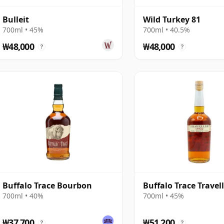
Bulleit
Wild Turkey 81
700ml • 45%
700ml • 40.5%
₩48,000
₩48,000
?
?
Buffalo Trace Bourbon
Buffalo Trace Travel
700ml • 40%
700ml • 45%
₩37,700
₩51,200
?
?