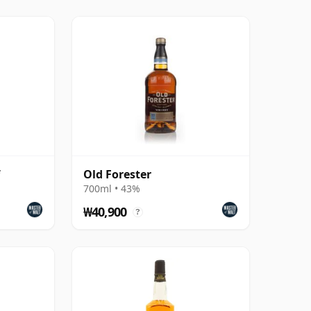
f
Old Forester
700ml • 43%
₩40,900
?