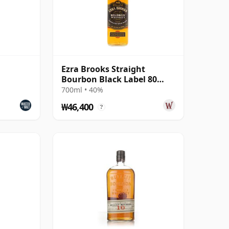
Ezra Brooks Straight
Bourbon Black Label 80
Proof
700ml • 40%
₩46,400
?