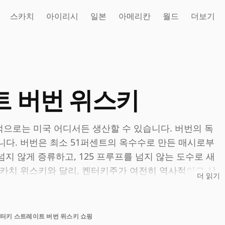
스카치
아이리시
일본
아메리칸
월드
더보기
 버번 위스키
으로는 미국 어디서든 생산할 수 있습니다. 버번의 독
니다. 버번은 최소 51퍼센트의 옥수수로 만든 매시로부
넘지 않게 증류하고, 125 프루프를 넘지 않는 도수로 새
스카치 위스키와 달리, 켄터키주가 여전히 역사적이고 상
더 읽기
만들어질 필요는 없습니다.
생산된다면 스트레이트 버번 위스키로 라벨을 붙일 수 있
터키 스트레이트 버번 위스키 쇼핑
번은 라벨에 숙성 연수를 표기해야 합니다. 버번 자체는