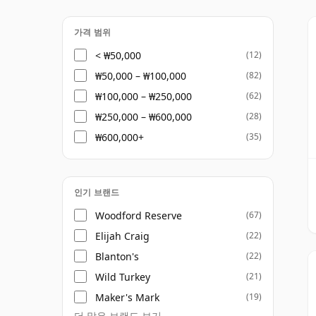
최소 51퍼센트의 옥수수를 포함한 매시로 만
가격 범위
새로운 차콜 오크의 사용은 버번의 풍미에 깊
< ₩50,000
(12)
의 상호작용은 이 스타일과 자주 연관되는 바닐
₩50,000 – ₩100,000
(82)
도움을 줍니다. 배럴이 항상 새것이기 때문에
₩100,000 – ₩250,000
(62)
고 강력한 역할을 하는 경향이 있습니다.
₩250,000 – ₩600,000
(28)
세계 버번의 대부분은 여전히 켄터키주에서 만
₩600,000+
(35)
지로 남아있습니다. 켄터키의 뜨거운 여름과 
이것이 매우 오래된 버번이 아주 오래된 스카
불구하고 잘 숙성된 버번은 존재하며, 최상의
인기 브랜드
수 있습니다.
Woodford Reserve
(67)
Elijah Craig
(22)
Blanton's
(22)
Wild Turkey
(21)
Maker's Mark
(19)
더 많은 브랜드 보기