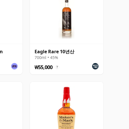
on
Eagle Rare 10년산
700ml • 45%
₩55,000
?