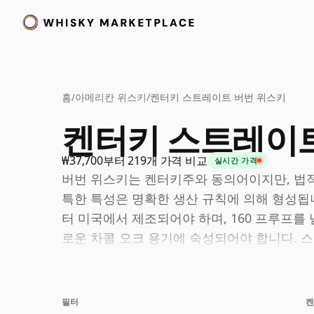
홈
/
아메리칸 위스키
/
켄터키 스트레이트 버번 위스키
켄터키 스트레이트
₩37,700부터 219개 가격 비교
실시간 가격
버번 위스키는 켄터키주와 동의어이지만, 법적
특한 특성은 명확한 생산 규칙에 의해 형성됩
터 미국에서 제조되어야 하며, 160 프루프를 
로운 차콜 오크 용기에 숙성되어야 합니다. 
업적인 중심지로 남아있더라도 특정 주에서 
최소 2년간 숙성되고 법적 요구사항에 따라 
필터
켄
습니다. 4년 미만으로 숙성된 스트레이트 버