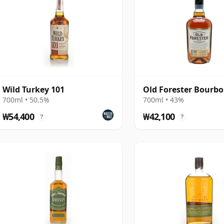
Wild Turkey 101
Old Forester Bourb
700ml • 50.5%
700ml • 43%
₩54,400
₩42,100
?
?