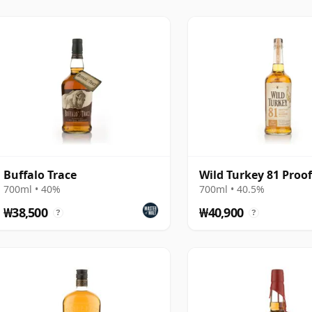
들어져야 합니다.
은 영향을 미칩니다. 증류주와 강하게 토스팅된 목재 간
라, 캐러멜, 토피, 달콤한 향신료 노트를 만들어내는 데
, 오크는 다른 많은 위스키들보다 버번에서 더 즉각적이
들어지며, 이 주는 규모와 명성 모두에서 업계의 중심
변화하는 계절 온도는 상대적으로 빠른 숙성을 돕는데,
치 위스키보다 훨씬 드문 이유 중 하나입니다. 그럼에도
Buffalo Trace
Wild Turkey 81 Proo
700ml • 40%
700ml • 40.5%
 상태에서는 뛰어난 농축감과 놀라운 균형감을 결합할
₩38,500
₩40,900
?
?