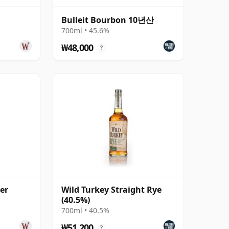
Bulleit Bourbon 10년산
700ml • 45.6%
₩48,000
?
ler
Wild Turkey Straight Rye
(40.5%)
700ml • 40.5%
₩51,200
?