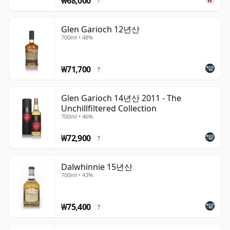
₩68,000
?
Glen Garioch 12년산
700ml • 48%
₩71,700
?
Glen Garioch 14년산 2011 - The
Unchillfiltered Collection
700ml • 46%
₩72,900
?
Dalwhinnie 15년산
700ml • 43%
₩75,400
?