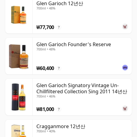
Glen Garioch 12년산
700ml • 48%
₩77,700
?
Glen Garioch Founder's Reserve
700ml • 48%
₩60,400
?
Glen Garioch Signatory Vintage Un-
Chillfiltered Collection Sing 2011 14년산
700ml • 46%
₩81,000
?
Cragganmore 12년산
700ml • 40%