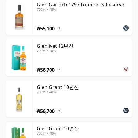
Glen Garioch 1797 Founder's Reserve
700ml • 48%
많은 클래식한 사례들이 스코틀랜드에서 나오는데,
Balblair, Arran, Glenlivet, Glenfiddich, Dalwhinnie 같은
증류소들이 오랫동안 이런 프로필로 찬사를 받아왔습니다.
₩55,100
?
Clynelish와 Old Pulteney도 이 영역으로 들어갈 수 있으며,
과일과 꿀을 중심에 두면서 조금 더 많은 질감이나 염분기를
Glenlivet 12년산
가져옵니다. 아일랜드에서는 Jameson이 특히 이런 부드럽
700ml • 40%
고 꿀향이 나는 스타일을 명확하게 보여주는 경우가 많으며,
일본에서는 Yamazaki가 과일향, 꽃향, 은은한 단맛을 정밀
₩56,700
?
함과 우아함으로 표현하는 좋은 예입니다.
Glen Grant 10년산
700ml • 40%
₩56,700
?
Glen Grant 10년산
700ml • 40%