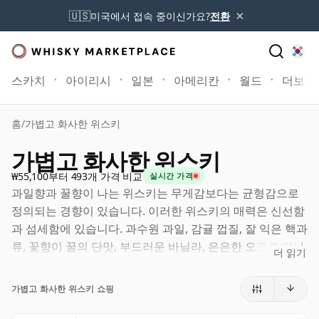
×
🇺🇸
미국에서 접속 중이신가요?
전환
스카치
아이리시
일본
아메리칸
월드
더보기
홈
/
가볍고 화사한 위스키
가볍고 화사한 위스키
₩55,100부터 493개 가격 비교
실시간 가격
과일향과 꿀향이 나는 위스키는 무게감보다는 균형감으로
정의되는 경향이 있습니다. 이러한 위스키의 매력은 신선함
과 섬세함에 있습니다. 과수원 과일, 감귤 껍질, 잘 익은 핵과
류, 꽃향이 꿀의 단맛, 부드러운 바닐라, 은은한 오크로 하나
더 읽기
로 어우러집니다. 이런 위스키들은 개방적이고 표현력이 풍
부하며, 흥미를 끌기에 충분한 풍미를 가지고 있지만 나무,
가볍고 화사한 위스키 쇼핑
연기, 향신료가 과도하여 증류주 본연의 밝은 특성을 잃는
경우는 거의 없습니다.