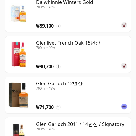
Dalwhinnie Winters Gold
700ml • 43%
₩89,100
?
Glenlivet French Oak 15년산
700ml • 40%
₩90,700
?
Glen Garioch 12년산
700ml • 48%
₩71,700
?
Glen Garioch 2011 / 14년산 / Signatory
700ml • 46%