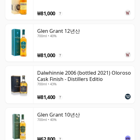
₩81,000
?
Glen Grant 12년산
700ml • 40%
₩81,000
?
Dalwhinnie 2006 (bottled 2021) Oloroso
Cask Finish - Distillers Editio
700ml • 43%
₩81,400
?
Glen Grant 10년산
700ml • 40%
₩62,800
?