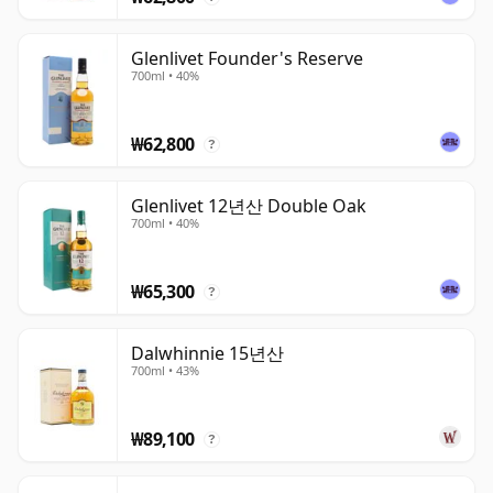
Glenlivet Founder's Reserve
700ml • 40%
₩62,800
?
Glenlivet 12년산 Double Oak
700ml • 40%
₩65,300
?
Dalwhinnie 15년산
700ml • 43%
₩89,100
?