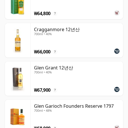
₩64,800
?
Cragganmore 12년산
700ml • 40%
₩66,000
?
Glen Grant 12년산
700ml • 40%
₩67,900
?
Glen Garioch Founders Reserve 1797
700ml • 48%