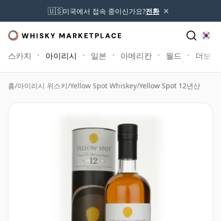
×
🇺🇸
미국에서 접속 중이신가요?
전환
스카치
아이리시
일본
아메리칸
월드
더보기
홈
/
아이리시 위스키
/
Yellow Spot Whiskey
/
Yellow Spot 12년산