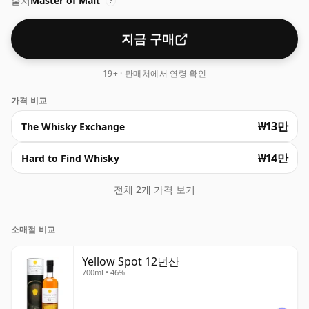
출처
Master of Malt
지 캐스크 유형에서 숙성됩니다. 이는 위스키에 증류주에 천
?
연 꿀 향을 더해 정말 달콤한 향미 프로필을 제공합니다. 범
위에 큰 추가!
지금 구매
19+ · 판매처에서 연령 확인
가격 비교
₩13만
The Whisky Exchange
₩14만
Hard to Find Whisky
전체 2개 가격 보기
소매점 비교
Yellow Spot 12년산
700ml • 46%