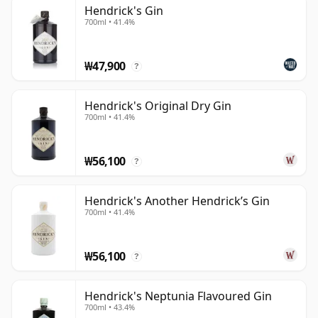
집니다. 베넷 포트 스틸과 카터-헤드 스틸이 각각 서로 다른
Hendrick's Gin
700ml • 41.4%
스타일의 원액을 생산한 뒤 블렌딩됩니다. 핵심 보태니컬 외
에도, Hendrick's에는 오이와 불가리아산 장미가 인퓨징되
어 브랜드 정체성의 핵심이 된 플로럴하고 은은하게 아로마
₩47,900
?
틱한 개성을 완성합니다.
Hendrick's Original Dry Gin
오리지널 Hendrick's Gin은 부드럽고 향기로우며 산뜻한
700ml • 41.4%
청량감을 지니고 있으며, 주니퍼, 시트러스 필, 스파이스, 오
이의 신선함, 그리고 부드러운 장미 노트가 균형 있게 어우
₩56,100
러집니다. 라인업은 Orbium, Neptunia, Flora Adora,
?
Grand Cabaret 등 다양한 한정 및 스페셜 에디션으로 확장
되어, 각각 Hendrick's만의 풍미 세계를 다양한 방식으로
Hendrick's Another Hendrick’s Gin
700ml • 41.4%
탐구합니다.
Hendrick's의 매력은 개성이 뚜렷하면서도 접근하기 어렵
₩56,100
?
지 않다는 점에 있습니다. 클래식한 진 토닉과 롱 드링크에
두루 어울리는 친근하고 활용도 높은 진이면서도, 독창적인
Hendrick's Neptunia Flavoured Gin
스타일링과 세심하게 설계된 풍미 프로파일 덕분에 현대를
700ml • 43.4%
대표하는 프리미엄 진 중 하나로 확고한 자리를 차지하고 있