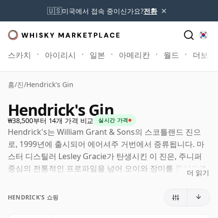
×
🇺🇸
미국에서 접속 중이신가요?
전환
스카치
아이리시
일본
아메리칸
월드
더보기
홈
/
진
/
Hendrick's Gin
Hendrick's Gin
₩38,500부터 14개 가격 비교
실시간 가격
Hendrick's는 William Grant & Sons의 스코틀랜드 진으
로, 1999년에 출시되어 에어셔주 거번에서 증류됩니다. 마
스터 디스틸러 Lesley Gracie가 탄생시킨 이 진은, 주니퍼
중심의 전통적인 프로파일을 넘어 오이와 장미를 중심으로
더 읽기
한 독특한 개성을 선보이며 현대 진의 흐름을 새롭게 정의하
는 데 기여했습니다.
HENDRICK'S 쇼핑
이 진은 두 가지 유서 깊은 증류기를 함께 사용하여 만들어