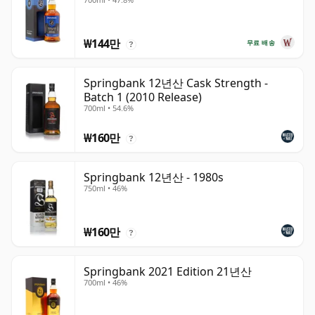
₩144만
무료 배송
?
Springbank 12년산 Cask Strength -
Batch 1 (2010 Release)
700ml • 54.6%
₩160만
?
Springbank 12년산 - 1980s
750ml • 46%
₩160만
?
Springbank 2021 Edition 21년산
700ml • 46%