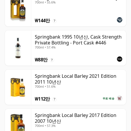
700ml • 55.6%
₩144만
?
Springbank 1995 10년산, Cask Strength
Private Bottling - Port Cask #446
700ml • 57.4%
₩88만
?
Springbank Local Barley 2021 Edition
2011 10년산
700ml • 51.6%
₩112만
무료 배송
?
Springbank Local Barley 2017 Edition
2007 10년산
700ml • 57.3%