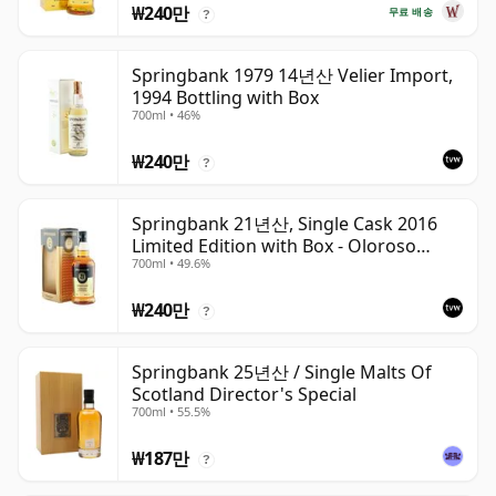
₩240만
무료 배송
?
Springbank 1979 14년산 Velier Import,
1994 Bottling with Box
700ml • 46%
₩240만
?
Springbank 21년산, Single Cask 2016
Limited Edition with Box - Oloroso
700ml • 49.6%
Sherry Butt
₩240만
?
Springbank 25년산 / Single Malts Of
Scotland Director's Special
700ml • 55.5%
₩187만
?