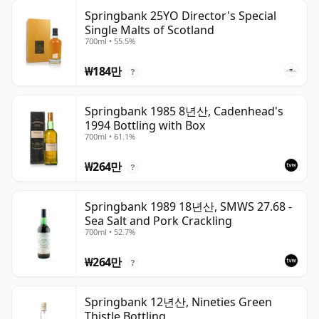
Springbank 25YO Director's Special
Single Malts of Scotland
700ml • 55.5%
₩184만
?
Springbank 1985 8년산, Cadenhead's
1994 Bottling with Box
700ml • 61.1%
₩264만
?
Springbank 1989 18년산, SMWS 27.68 -
Sea Salt and Pork Crackling
700ml • 52.7%
₩264만
?
Springbank 12년산, Nineties Green
Thistle Bottling