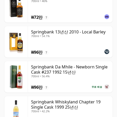
700ml • 46%
₩72만
?
Springbank 13년산 2010 - Local Barley
700ml • 54.1%
₩96만
?
Springbank Da Mhile - Newborn Single
Cask #237 1992 15년산
700ml • 56.4%
₩96만
무료 배송
?
Springbank Whiskyland Chapter 19
Single Cask 1999 25년산
700ml • 42.2%