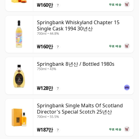
₩160만
무료 배송
?
Springbank Whiskyland Chapter 15
Single Cask 1994 30년산
700ml • 44.8%
₩160만
무료 배송
?
Springbank 8년산 / Bottled 1980s
750ml • 43%
₩128만
?
Springbank Single Malts Of Scotland
Director's Special Scotch 25년산
700ml • 55.5%
₩187만
무료 배송
?