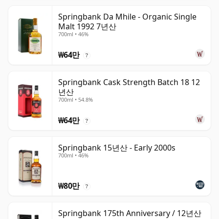
Springbank Da Mhile - Organic Single
Malt 1992 7년산
700ml • 46%
₩64만
?
Springbank Cask Strength Batch 18 12
년산
700ml • 54.8%
₩64만
?
Springbank 15년산 - Early 2000s
700ml • 46%
₩80만
?
Springbank 175th Anniversary / 12년산