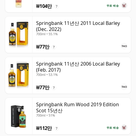
₩104만
무료 배송
?
Springbank 11년산 2011 Local Barley
(Dec. 2022)
700ml • 55.1%
₩77만
?
Springbank 11년산 2006 Local Barley
(Feb. 2017)
700ml • 53.1%
₩77만
?
Springbank Rum Wood 2019 Edition
Scot 15년산
700ml • 51%
₩112만
무료 배송
?