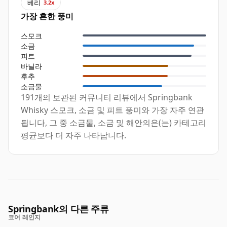
베리
3.2x
가장 흔한 풍미
스모크
소금
피트
바닐라
후추
소금물
191개의 보관된 커뮤니티 리뷰에서 Springbank
Whisky 스모크, 소금 및 피트 풍미와 가장 자주 연관
됩니다, 그 중 소금물, 소금 및 해안의은(는) 카테고리
평균보다 더 자주 나타납니다.
Springbank의 다른 주류
코어 레인지