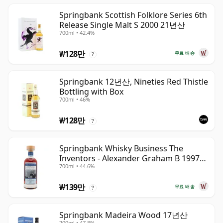
Springbank Scottish Folklore Series 6th
Release Single Malt S 2000 21년산
700ml • 42.4%
₩128만
무료 배송
?
Springbank 12년산, Nineties Red Thistle
Bottling with Box
700ml • 46%
₩128만
?
Springbank Whisky Business The
Inventors - Alexander Graham B 1997
700ml • 44.6%
28년산
₩139만
무료 배송
?
Springbank Madeira Wood 17년산
700ml • 47.8%