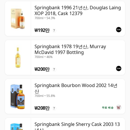
Springbank 1996 21년산, Douglas Laing
XOP 2018, Cask 12379
700ml • 54.3%
₩192만
?
Springbank 1978 19년산, Murray
McDavid 1997 Bottling
700ml • 46%
₩200만
?
Springbank Bourbon Wood 2002 14년
산
700ml • 55.8%
₩208만
무료 배송
?
Springbank Single Sherry Cask 2003 13