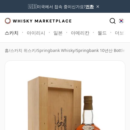
×
🇺🇸
미국에서 접속 중이신가요?
전환
스카치
아이리시
일본
아메리칸
월드
더보기
홈
/
스카치 위스키
/
Springbank Whisky
/
Springbank 10년산 Bottled 