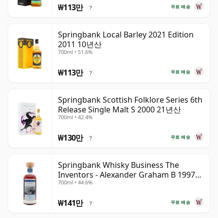
₩113만
무료 배송
?
Springbank Local Barley 2021 Edition
2011 10년산
700ml • 51.6%
₩113만
무료 배송
?
Springbank Scottish Folklore Series 6th
Release Single Malt S 2000 21년산
700ml • 42.4%
₩130만
무료 배송
?
Springbank Whisky Business The
Inventors - Alexander Graham B 1997
700ml • 44.6%
28년산
₩141만
무료 배송
?