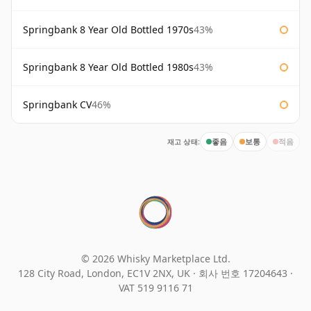
Springbank 8 Year Old Bottled 1970s
43%
Springbank 8 Year Old Bottled 1980s
43%
Springbank CV
46%
재고 상태:
좋음
보통
적음
© 2026 Whisky Marketplace Ltd.
128 City Road, London, EC1V 2NX, UK ·
회사 번호 17204643
·
VAT 519 9116 71