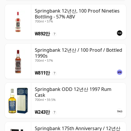
Springbank 12년산, 100 Proof Nineties
Bottling - 57% ABV
700ml • 57%
₩892만
?
Springbank 12년산 / 100 Proof / Bottled
1990s
700ml • 57%
₩811만
?
Springbank ODD 12년산 1997 Rum
Cask
700ml • 59.5%
₩243만
?
Springbank 175th Anniversary / 12년산