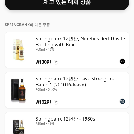
재고 있는 대체 상품
SPRINGBANK의 다른 주류
Springbank 12년산, Nineties Red Thistle
Bottling with Box
700ml • 46%
₩130만
?
Springbank 12년산 Cask Strength -
Batch 1 (2010 Release)
700ml • 54.6%
₩162만
?
Springbank 12년산 - 1980s
750ml • 46%