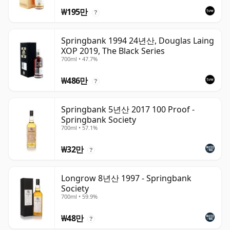
₩195만
?
Springbank 1994 24년산, Douglas Laing
XOP 2019, The Black Series
700ml • 47.7%
₩486만
?
Springbank 5년산 2017 100 Proof -
Springbank Society
700ml • 57.1%
₩32만
?
Longrow 8년산 1997 - Springbank
Society
700ml • 59.9%
₩48만
?