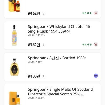
₩162만
무료 배송
?
Springbank Whiskyland Chapter 15
Single Cask 1994 30년산
700ml • 44.8%
₩162만
무료 배송
?
Springbank 8년산 / Bottled 1980s
750ml • 43%
₩130만
?
Springbank Single Malts Of Scotland
Director's Special Scotch 25년산
700ml • 55.5%