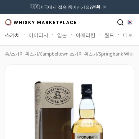
×
🇺🇸
미국에서 접속 중이신가요?
전환
스카치
아이리시
일본
아메리칸
월드
더보기
홈
/
스카치 위스키
/
Campbeltown 스카치 위스키
/
Springbank Whisky