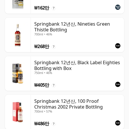
₩162만
?
Springbank 12년산, Nineties Green
Thistle Bottling
700ml • 46%
₩268만
?
Springbank 12년산, Black Label Eighties
Bottling with Box
750ml • 46%
₩405만
?
Springbank 12년산, 100 Proof
Christmas 2002 Private Bottling
700ml • 57%
₩486만
?