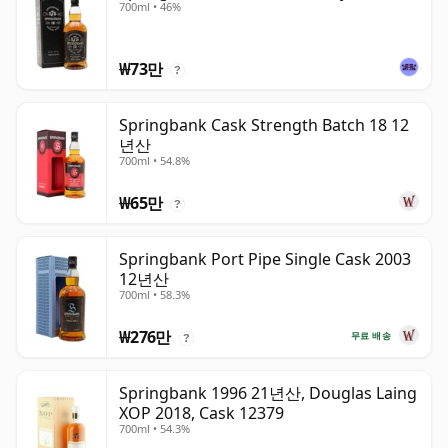
700ml • 46%
₩73만
?
Springbank Cask Strength Batch 18 12
년산
700ml • 54.8%
₩65만
?
Springbank Port Pipe Single Cask 2003
12년산
700ml • 58.3%
₩276만
무료 배송
?
Springbank 1996 21년산, Douglas Laing
XOP 2018, Cask 12379
700ml • 54.3%