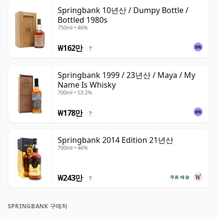
Springbank 10년산 / Dumpy Bottle /
Bottled 1980s
750ml • 46%
₩162만
?
Springbank 1999 / 23년산 / Maya / My
Name Is Whisky
700ml • 53.2%
₩178만
?
Springbank 2014 Edition 21년산
700ml • 46%
₩243만
무료 배송
?
SPRINGBANK 구매처