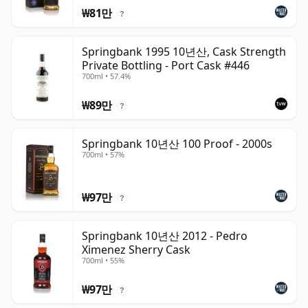
₩81만
?
Springbank 1995 10년산, Cask Strength
Private Bottling - Port Cask #446
700ml • 57.4%
₩89만
?
Springbank 10년산 100 Proof - 2000s
700ml • 57%
₩97만
?
Springbank 10년산 2012 - Pedro
Ximenez Sherry Cask
700ml • 55%
₩97만
?