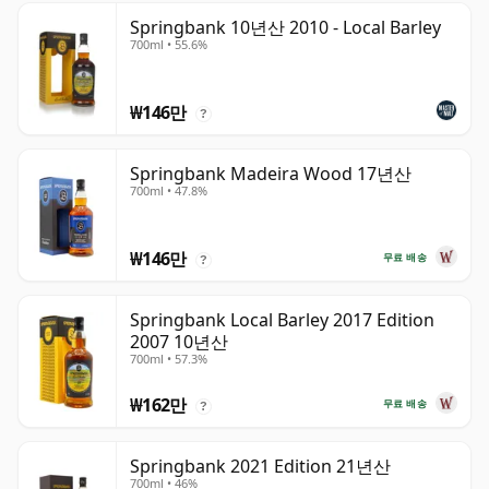
Springbank 10년산 2010 - Local Barley
700ml • 55.6%
₩146만
?
Springbank Madeira Wood 17년산
700ml • 47.8%
₩146만
무료 배송
?
Springbank Local Barley 2017 Edition
2007 10년산
700ml • 57.3%
₩162만
무료 배송
?
Springbank 2021 Edition 21년산
700ml • 46%