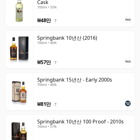
Cask
700ml • 55%
₩48만
?
Springbank 10년산 (2016)
700ml • 46%
₩57만
?
Springbank 15년산 - Early 2000s
700ml • 46%
₩81만
?
Springbank 10년산 100 Proof - 2010s
700ml • 57%