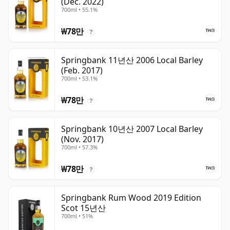
(Dec. 2022)
700ml • 55.1%
₩78만
?
Springbank 11년산 2006 Local Barley
(Feb. 2017)
700ml • 53.1%
₩78만
?
Springbank 10년산 2007 Local Barley
(Nov. 2017)
700ml • 57.3%
₩78만
?
Springbank Rum Wood 2019 Edition
Scot 15년산
700ml • 51%