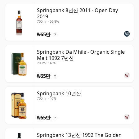
Springbank 8년산 2011 - Open Day
2019
700ml • 56.8%
₩65만
?
Springbank Da Mhile - Organic Single
Malt 1992 7년산
700ml • 46%
₩65만
?
Springbank 10년산
700ml • 46%
₩65만
?
Springbank 13년산 1992 The Golden