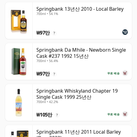
Springbank 13년산 2010 - Local Barley
700ml • 54.1%
₩97만
?
Springbank Da Mhile - Newborn Single
Cask #237 1992 15년산
700ml • 56.4%
₩97만
무료 배송
?
Springbank Whiskyland Chapter 19
Single Cask 1999 25년산
700ml • 42.2%
₩105만
무료 배송
?
Springbank 11년산 2011 Local Barley