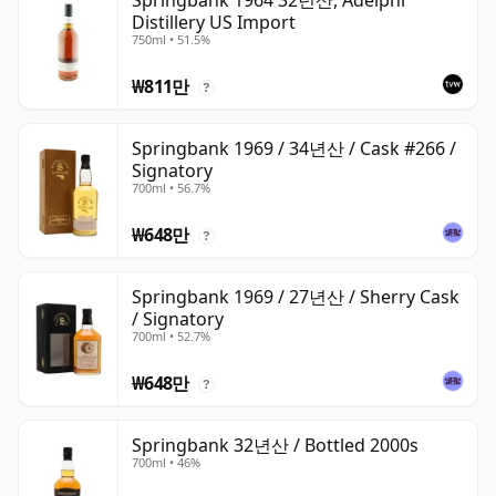
Springbank 1964 32년산, Adelphi
Distillery US Import
750ml • 51.5%
₩811만
?
Springbank 1969 / 34년산 / Cask #266 /
Signatory
700ml • 56.7%
₩648만
?
Springbank 1969 / 27년산 / Sherry Cask
/ Signatory
700ml • 52.7%
₩648만
?
Springbank 32년산 / Bottled 2000s
700ml • 46%