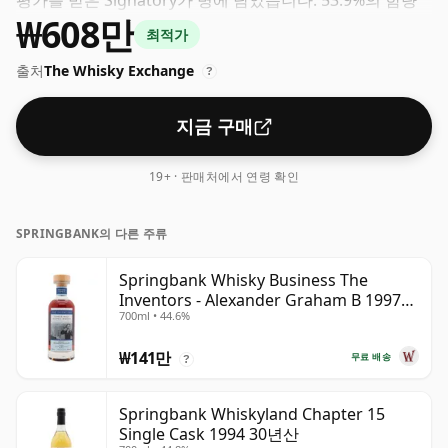
평가를 받은 Signatory가 병에 담았습니다. 53.9%의 함량
₩608만
으로 이 위스키에 괜찮은 물 한두 방울을 추가하면 질감을
최적가
향상시키고 정신을 열 수 있습니다.
출처
The Whisky Exchange
?
지금 구매
19+ · 판매처에서 연령 확인
SPRINGBANK의 다른 주류
Springbank Whisky Business The
Inventors - Alexander Graham B 1997
700ml • 44.6%
28년산
₩141만
무료 배송
?
Springbank Whiskyland Chapter 15
Single Cask 1994 30년산