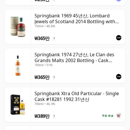
Springbank 1969 45년산, Lombard
Jewels of Scotland 2014 Bottling with
750ml • 40.6%
Tube
₩365만
?
Springbank 1974 27년산, Le Clan des
Grands Malts 2002 Bottling - Cask
700ml • 51%
#2284
₩365만
?
Springbank Xtra Old Particular - Single
Cask #18281 1992 31년산
700ml • 46.3%
₩389만
무료 배송
?