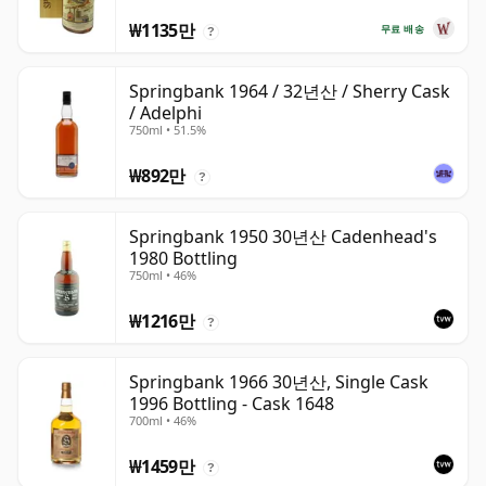
₩1135만
무료 배송
?
Springbank 1964 / 32년산 / Sherry Cask
/ Adelphi
750ml • 51.5%
₩892만
?
Springbank 1950 30년산 Cadenhead's
1980 Bottling
750ml • 46%
₩1216만
?
Springbank 1966 30년산, Single Cask
1996 Bottling - Cask 1648
700ml • 46%
₩1459만
?