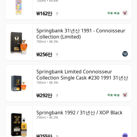
700ml • 44.8%
₩162만
무료 배송
?
Springbank 31년산 1991 - Connoisseur
Collection (Limited)
700ml • 48.3%
₩256만
?
Springbank Limited Connoisseur
Collection Single Cask #230 1991 31년산
700ml • 48.3%
₩292만
무료 배송
?
Springbank 1992 / 31년산 / XOP Black
700ml • 46.3%
₩255만
?