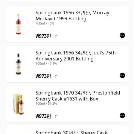
Springbank 1966 33년산, Murray
McDavid 1999 Bottling
700ml • 46%
₩973만
?
Springbank 1966 34년산, Juul's 75th
Anniversary 2001 Bottling
700ml • 47.1%
₩973만
?
Springbank 1970 34년산, Prestonfield
Sherry Cask #1631 with Box
700ml • 51.2%
₩973만
?
Springbank 30년산, Sherry Cask