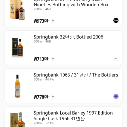
Nineties Bottling with Wooden Box
700ml • 46%
₩973만
?
Springbank 32년산, Bottled 2006
700ml • 46%
₩713만
?
Springbank 1965 / 31년산 / The Bottlers
700ml • 44.7%
₩778만
?
Springbank Local Barley 1997 Edition
Single Cask 1966 31년산
700ml • 52.1%