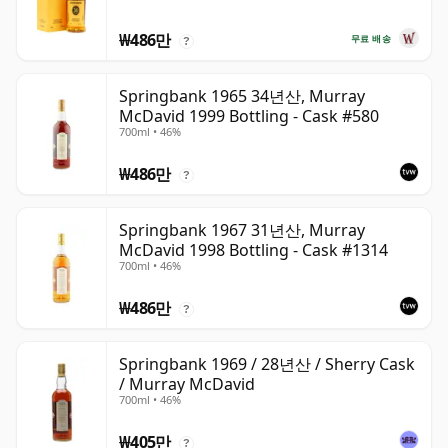
₩486만
무료 배송
?
Springbank 1965 34년산, Murray
McDavid 1999 Bottling - Cask #580
700ml • 46%
₩486만
?
Springbank 1967 31년산, Murray
McDavid 1998 Bottling - Cask #1314
700ml • 46%
₩486만
?
Springbank 1969 / 28년산 / Sherry Cask
/ Murray McDavid
700ml • 46%
₩405만
?