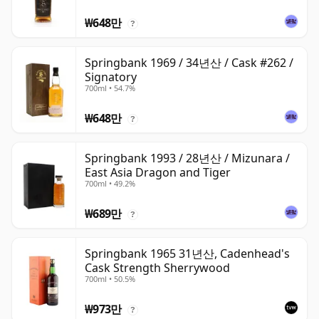
₩648만
?
Springbank 1969 / 34년산 / Cask #262 /
Signatory
700ml • 54.7%
₩648만
?
Springbank 1993 / 28년산 / Mizunara /
East Asia Dragon and Tiger
700ml • 49.2%
₩689만
?
Springbank 1965 31년산, Cadenhead's
Cask Strength Sherrywood
700ml • 50.5%
₩973만
?