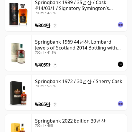
Springbank 1989 / 35년산 / Cask
#14/03/1 / Signatory Symington’s
700ml • 47.8%
Choice
₩304만
?
Springbank 1969 44년산, Lombard
Jewels of Scotland 2014 Bottling with
700ml • 41.1%
Tube
₩405만
?
Springbank 1972 / 30년산 / Sherry Cask
700ml • 57.8%
₩365만
?
Springbank 2022 Edition 30년산
700ml • 46%