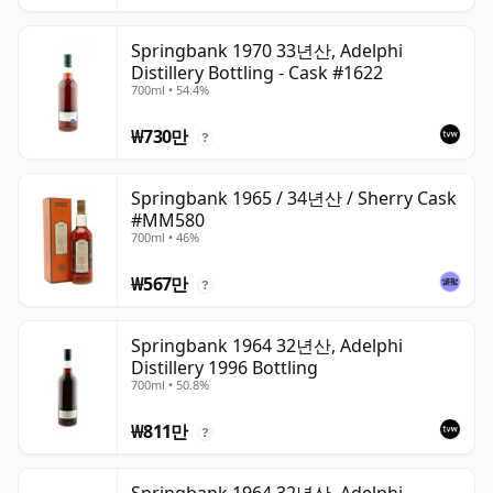
Springbank 1970 33년산, Adelphi
Distillery Bottling - Cask #1622
700ml • 54.4%
₩730만
?
Springbank 1965 / 34년산 / Sherry Cask
#MM580
700ml • 46%
₩567만
?
Springbank 1964 32년산, Adelphi
Distillery 1996 Bottling
700ml • 50.8%
₩811만
?