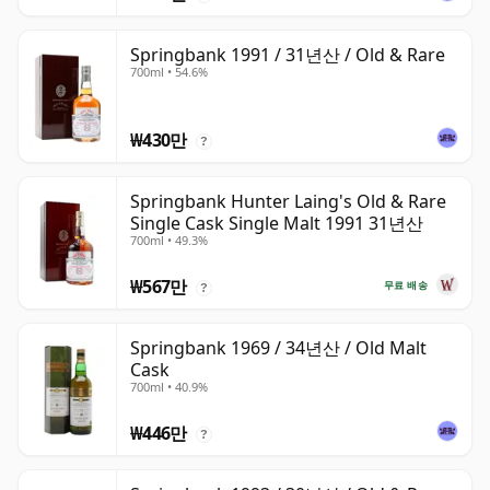
Springbank 1991 / 31년산 / Old & Rare
700ml • 54.6%
₩430만
?
Springbank Hunter Laing's Old & Rare
Single Cask Single Malt 1991 31년산
700ml • 49.3%
₩567만
무료 배송
?
Springbank 1969 / 34년산 / Old Malt
Cask
700ml • 40.9%
₩446만
?