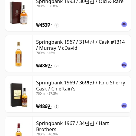
Springbank 1993 / 30년산 / Old & Rare
700ml • 50.8%
₩453만
?
Springbank 1967 / 31년산 / Cask #1314
/ Murray McDavid
700ml • 46%
₩486만
?
Springbank 1969 / 36년산 / FIno Sherry
Cask / Chieftain's
700ml • 57.3%
₩486만
?
Springbank 1967 / 34년산 / Hart
Brothers
700ml • 40.9%