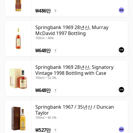
₩486만
?
Springbank 1969 28년산, Murray
McDavid 1997 Bottling
700ml • 46%
₩648만
?
Springbank 1969 28년산, Signatory
Vintage 1998 Bottling with Case
700ml • 52.3%
₩648만
?
Springbank 1967 / 35년산 / Duncan
Taylor
700ml • 40.5%
₩527만
?