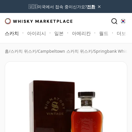
×
🇺🇸
미국에서 접속 중이신가요?
전환
스카치
아이리시
일본
아메리칸
월드
더보기
홈
/
스카치 위스키
/
Campbeltown 스카치 위스키
/
Springbank Whisky