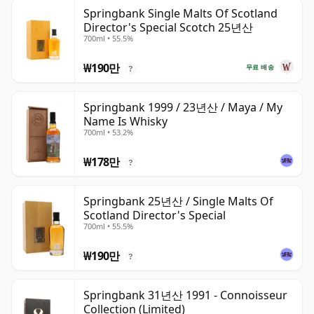
Springbank Single Malts Of Scotland
Director's Special Scotch 25년산
700ml • 55.5%
₩190만
무료 배송
?
Springbank 1999 / 23년산 / Maya / My
Name Is Whisky
700ml • 53.2%
₩178만
?
Springbank 25년산 / Single Malts Of
Scotland Director's Special
700ml • 55.5%
₩190만
?
Springbank 31년산 1991 - Connoisseur
Collection (Limited)