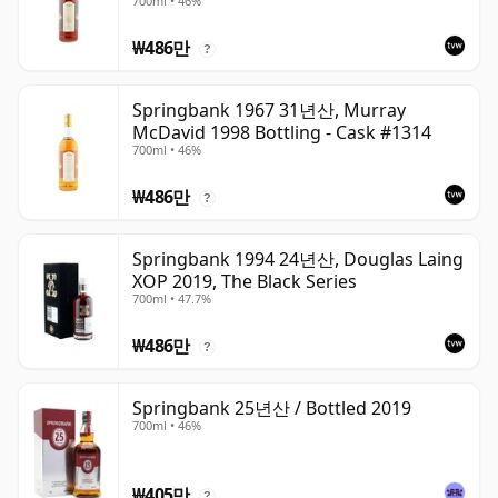
700ml • 46%
₩486만
?
Springbank 1967 31년산, Murray
McDavid 1998 Bottling - Cask #1314
700ml • 46%
₩486만
?
Springbank 1994 24년산, Douglas Laing
XOP 2019, The Black Series
700ml • 47.7%
₩486만
?
Springbank 25년산 / Bottled 2019
700ml • 46%
₩405만
?