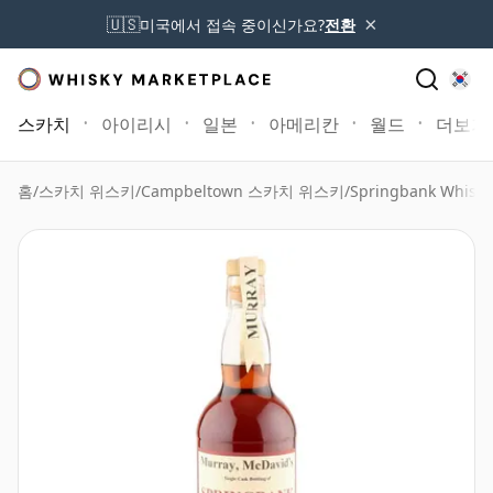
×
🇺🇸
미국에서 접속 중이신가요?
전환
스카치
아이리시
일본
아메리칸
월드
더보기
홈
/
스카치 위스키
/
Campbeltown 스카치 위스키
/
Springbank Whisky