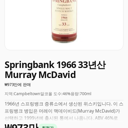
Springbank 1966 33년산
Murray McDavid
₩973만에 판매
지역:
Campbeltown
알코올 도수:
46%
용량:
700ml
1966년 스프링뱅크 증류소에서 생산된 위스키입니다. 이 스
프링뱅크 병입은 머레이 맥데이비드(Murray McDavid)가
선택하고 1999년에 출시된 통에서 나옵니다. ABV 46%로
₩973만
병입된 위스키를 보는 것은 항상 반가운 일이며, 이 제품은
최적가