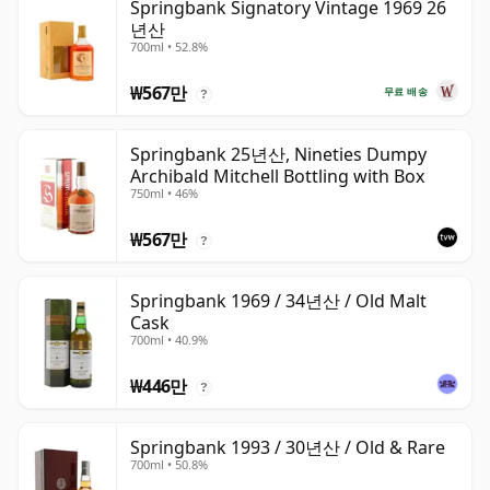
Springbank Signatory Vintage 1969 26
년산
700ml • 52.8%
₩567만
무료 배송
?
Springbank 25년산, Nineties Dumpy
Archibald Mitchell Bottling with Box
750ml • 46%
₩567만
?
Springbank 1969 / 34년산 / Old Malt
Cask
700ml • 40.9%
₩446만
?
Springbank 1993 / 30년산 / Old & Rare
700ml • 50.8%