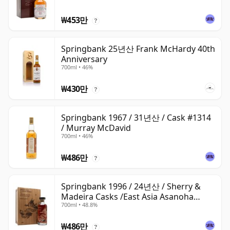
₩453만
?
Springbank 25년산 Frank McHardy 40th
Anniversary
700ml • 46%
₩430만
?
Springbank 1967 / 31년산 / Cask #1314
/ Murray McDavid
700ml • 46%
₩486만
?
Springbank 1996 / 24년산 / Sherry &
Madeira Casks /East Asia Asanoha
700ml • 48.8%
Dragon
₩486만
?