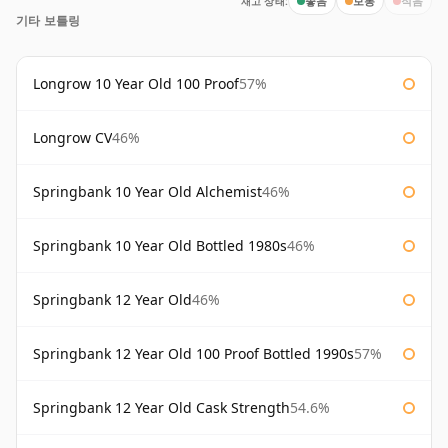
재고 상태:
좋음
보통
적음
기타 보틀링
Longrow 10 Year Old 100 Proof
57%
Longrow CV
46%
Springbank 10 Year Old Alchemist
46%
Springbank 10 Year Old Bottled 1980s
46%
Springbank 12 Year Old
46%
Springbank 12 Year Old 100 Proof Bottled 1990s
57%
Springbank 12 Year Old Cask Strength
54.6%