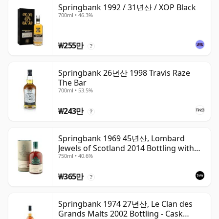
Springbank 1992 / 31년산 / XOP Black
700ml • 46.3%
₩255만
?
Springbank 26년산 1998 Travis Raze
The Bar
700ml • 53.5%
₩243만
?
Springbank 1969 45년산, Lombard
Jewels of Scotland 2014 Bottling with
750ml • 40.6%
Tube
₩365만
?
Springbank 1974 27년산, Le Clan des
Grands Malts 2002 Bottling - Cask