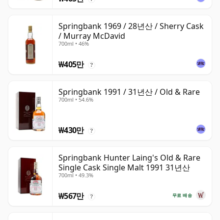
Springbank 1969 / 28년산 / Sherry Cask
/ Murray McDavid
700ml • 46%
₩405만
?
Springbank 1991 / 31년산 / Old & Rare
700ml • 54.6%
₩430만
?
Springbank Hunter Laing's Old & Rare
Single Cask Single Malt 1991 31년산
700ml • 49.3%
₩567만
무료 배송
?