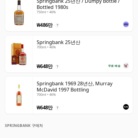
Springbank 25년산 / Dumpy Bottle /
Bottled 1980s
750ml • 46%
₩486만
?
Springbank 25년산
700ml • 46%
₩648만
무료 배송
?
Springbank 1969 28년산, Murray
McDavid 1997 Bottling
700ml • 46%
₩648만
?
SPRINGBANK 구매처