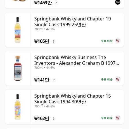
₩1459만
?
Springbank Whiskyland Chapter 19
Single Cask 1999 25년산
700ml • 42.2%
₩105만
무료 배송
?
Springbank Whisky Business The
Inventors - Alexander Graham B 1997
700ml • 44.6%
28년산
₩141만
무료 배송
?
Springbank Whiskyland Chapter 15
Single Cask 1994 30년산
700ml • 44.8%
₩162만
무료 배송
?