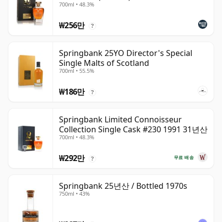
700ml • 48.3%
₩256만
?
Springbank 25YO Director's Special
Single Malts of Scotland
700ml • 55.5%
₩186만
?
Springbank Limited Connoisseur
Collection Single Cask #230 1991 31년산
700ml • 48.3%
₩292만
무료 배송
?
Springbank 25년산 / Bottled 1970s
750ml • 43%