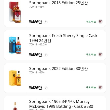
Springbank 2018 Edition 25년산
700ml • 46%
₩486만
무료 배송
?
Springbank Fresh Sherry Single Cask
1994 24년산
700ml • 46.2%
₩486만
무료 배송
?
Springbank 2022 Edition 30년산
700ml • 46%
₩486만
무료 배송
?
Springbank 1965 34년산, Murray
McDavid 1999 Bottling - Cask #580