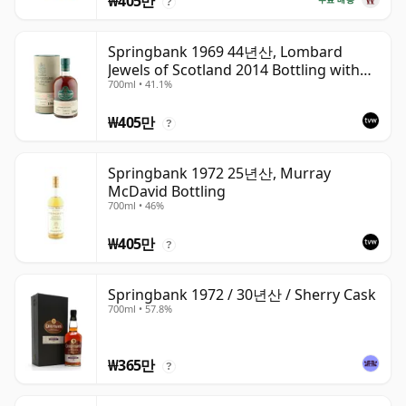
₩405만
?
Springbank 1969 44년산, Lombard
Jewels of Scotland 2014 Bottling with
700ml • 41.1%
Tube
₩405만
?
Springbank 1972 25년산, Murray
McDavid Bottling
700ml • 46%
₩405만
?
Springbank 1972 / 30년산 / Sherry Cask
700ml • 57.8%
₩365만
?