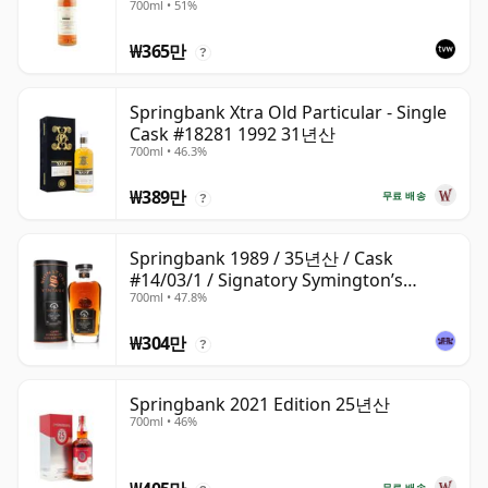
700ml • 51%
#2284
₩365만
?
Springbank Xtra Old Particular - Single
Cask #18281 1992 31년산
700ml • 46.3%
₩389만
무료 배송
?
Springbank 1989 / 35년산 / Cask
#14/03/1 / Signatory Symington’s
700ml • 47.8%
Choice
₩304만
?
Springbank 2021 Edition 25년산
700ml • 46%
무료 배송