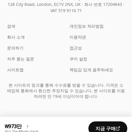
128 City Road, London, EC1V 2NX, UK ·
회사 번호 17204643
·
VAT 519 9116 71
검색
개인정보 처리방침
회사 소개
이용약관
문의하기
접근성
자주 묻는 질문
쿠키 설정
사이트맵
책임감 있게 음주하세요
본 사이트의 링크를 통해 수수료를 받을 수 있습니다. 가격은 소
매업체 통화에서 환산한 추정치일 수 있습니다. 본 사이트를 이용
하려면 만 19세 이상이어야 합니다.
₩973만
?
지금 구매
에서 The Whisky Vault