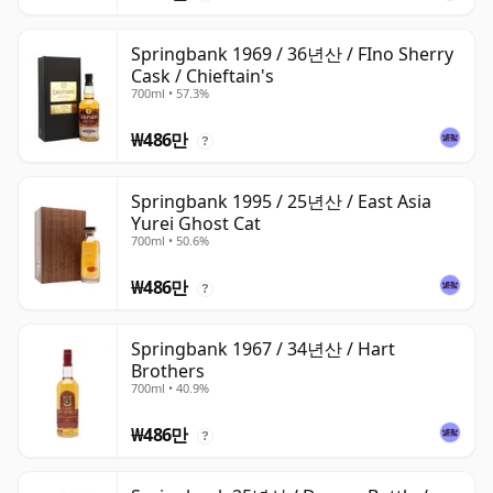
Springbank 1969 / 36년산 / FIno Sherry
Cask / Chieftain's
700ml • 57.3%
₩486만
?
Springbank 1995 / 25년산 / East Asia
Yurei Ghost Cat
700ml • 50.6%
₩486만
?
Springbank 1967 / 34년산 / Hart
Brothers
700ml • 40.9%
₩486만
?