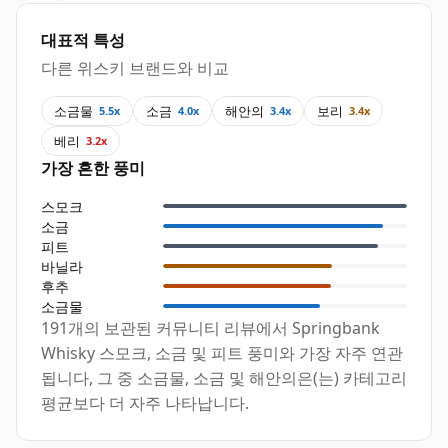
대표적 특성
다른 위스키 브랜드와 비교
소금물
소금
해안의
보리
5.5x
4.0x
3.4x
3.4x
베리
3.2x
가장 흔한 풍미
스모크
소금
피트
바닐라
후추
소금물
191개의 보관된 커뮤니티 리뷰에서 Springbank
Whisky 스모크, 소금 및 피트 풍미와 가장 자주 연관
됩니다, 그 중 소금물, 소금 및 해안의은(는) 카테고리
평균보다 더 자주 나타납니다.