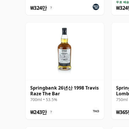
무료 배
₩324만
₩32
?
Springbank 26년산 1998 Travis
Spri
Raze The Bar
Lomba
2014 
700ml • 53.5%
750ml 
₩243만
₩36
?