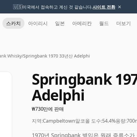
×
🇺🇸
미국에서 접속하고 계신 것 같습니다.
사이트 전환
스카치
아이리시
일본
아메리칸
월드
더보기
ank Whisky
/
Springbank 1970 33년산 Adelphi
Springbank 19
Adelphi
₩730만에 판매
지역:
Campbeltown
알코올 도수:
54.4%
용량:
700
1970년 Springbank 병입은 원래 증