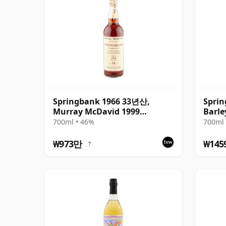
Springbank 1966 33년산,
Sprin
Murray McDavid 1999
Barle
Bottling
Wood
700ml • 46%
700ml 
₩973만
₩145
?