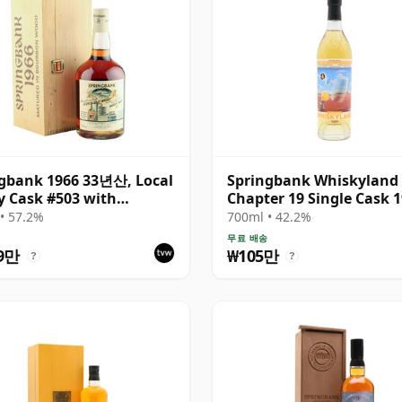
gbank 1966 33년산, Local
Springbank Whiskyland
y Cask #503 with
Chapter 19 Single Cask 
en Box
25년산
• 57.2%
700ml • 42.2%
무료 배송
9만
₩105만
?
?