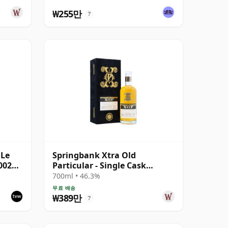
₩255만
?
 Le
Springbank Xtra Old
002
Particular - Single Cask
#18281 1992 31년산
700ml • 46.3%
무료 배송
₩389만
?