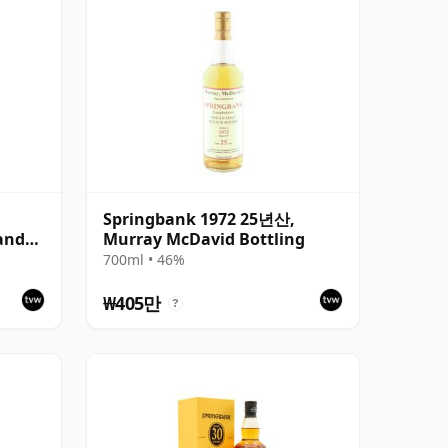
Springbank 1972 25년산,
and
Murray McDavid Bottling
700ml • 46%
₩405만
?