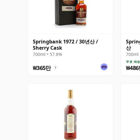
Springbank 1972 / 30년산 /
Sprin
Sherry Cask
산
700ml • 57.8%
700ml 
무료 배
₩365만
₩48
?