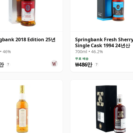
gbank 2018 Edition 25년
Springbank Fresh Sherr
Single Cask 1994 24년산
• 46%
700ml • 46.2%
송
무료 배송
6만
₩486만
?
?