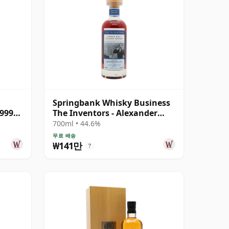
Springbank Whisky Business
1999
The Inventors - Alexander
Graham B 1997 28년산
700ml • 44.6%
무료 배송
₩141만
?