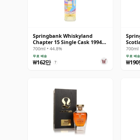
Springbank Whiskyland
Sprin
Chapter 15 Single Cask 1994
Scotl
30년산
Scot
700ml • 44.8%
700ml 
무료 배송
무료 배
₩162만
₩19
?