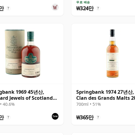
송
무료 배송
4만
₩324만
?
?
ngbank 1969 45년산,
Springbank 1974 27년산,
rd Jewels of Scotland
Clan des Grands Malts 2
Bottling with Tube
Bottling - Cask #2284
• 40.6%
700ml • 51%
5만
₩365만
?
?