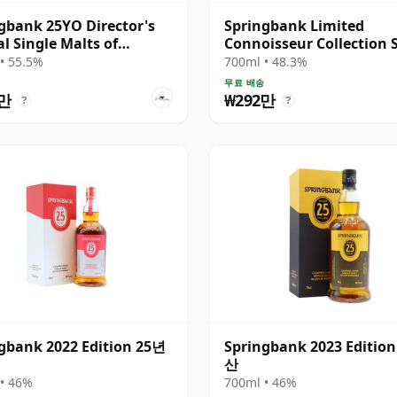
gbank 25YO Director's
Springbank Limited
al Single Malts of
Connoisseur Collection 
and
Cask #230 1991 31년산
• 55.5%
700ml • 48.3%
무료 배송
6만
₩292만
?
?
gbank 2022 Edition 25년
Springbank 2023 Editio
산
• 46%
700ml • 46%