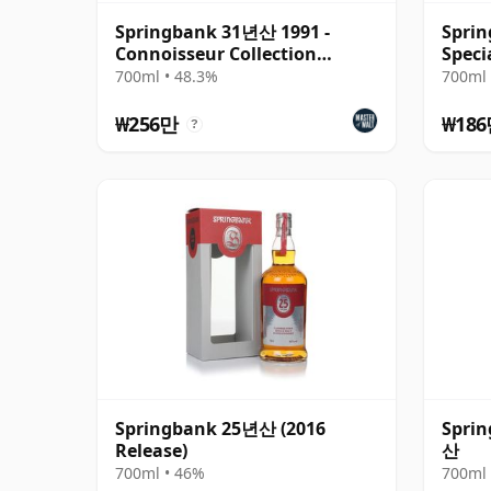
Springbank 31년산 1991 -
Sprin
Connoisseur Collection
Speci
(Limited)
Scotl
700ml • 48.3%
700ml 
₩256만
₩18
?
Springbank 25년산 (2016
Sprin
Release)
산
700ml • 46%
700ml 