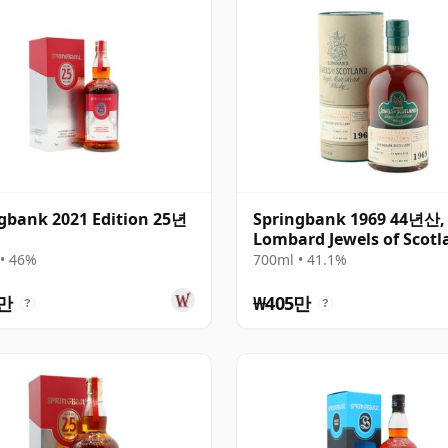
gbank 2021 Edition 25년
Springbank 1969 44년산,
Lombard Jewels of Scotl
2014 Bottling with Tube
• 46%
700ml • 41.1%
송
5만
₩405만
?
?