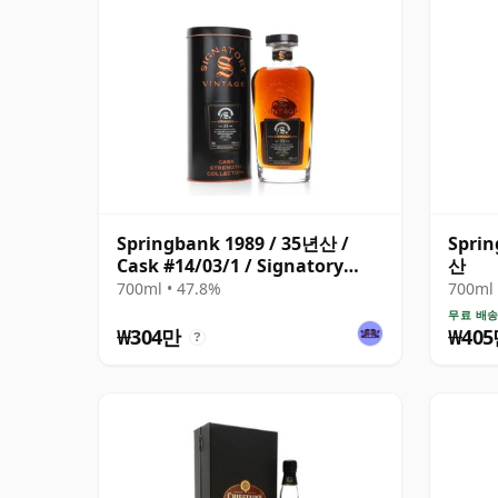
Springbank 1989 / 35년산 /
Sprin
Cask #14/03/1 / Signatory
산
Symington’s Choice
700ml • 47.8%
700ml 
무료 배
₩304만
₩40
?