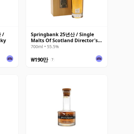
 /
Springbank 25년산 / Single
sky
Malts Of Scotland Director's
Special
700ml • 55.5%
₩190만
?