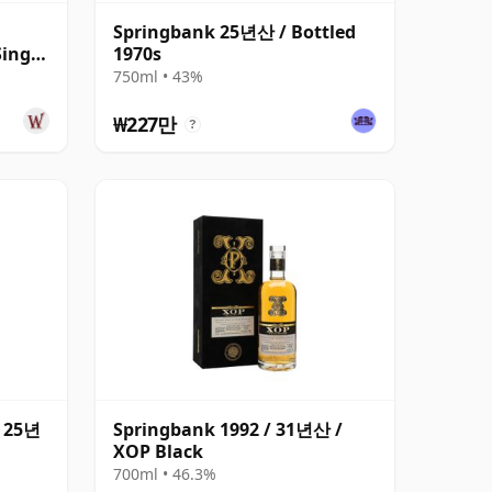
Springbank 25년산 / Bottled
Single
1970s
750ml • 43%
₩227만
?
n 25년
Springbank 1992 / 31년산 /
XOP Black
700ml • 46.3%