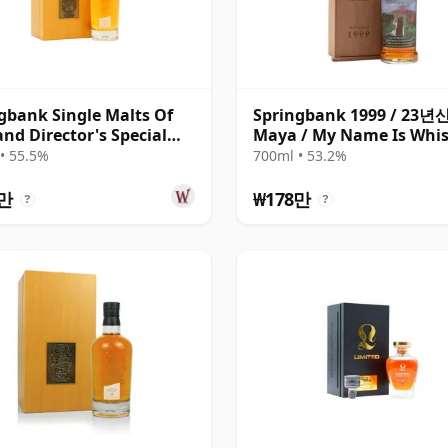
gbank Single Malts Of
Springbank 1999 / 23년산
and Director's Special
Maya / My Name Is Whi
ch 25년산
• 55.5%
700ml • 53.2%
송
0만
₩178만
?
?