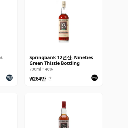
0s
Springbank 12년산, Nineties
Green Thistle Bottling
700ml • 46%
₩264만
?