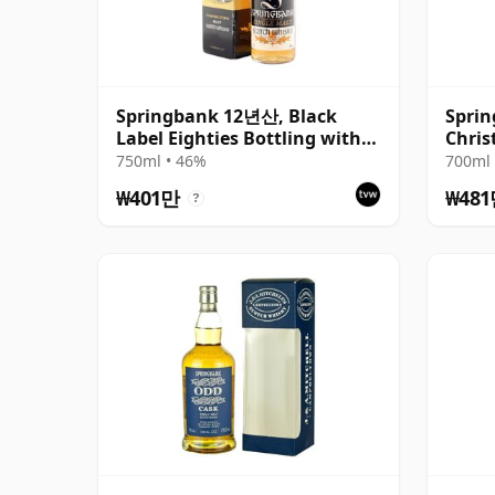
Springbank 12년산, Black
Sprin
Label Eighties Bottling with
Chris
Box
Bottl
750ml • 46%
700ml 
₩401만
₩48
?