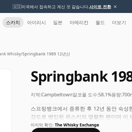
×
🇺🇸
미국에서 접속하고 계신 것 같습니다.
사이트 전환
스카치
아이리시
일본
아메리칸
월드
더보기
ank Whisky
/
Springbank 1989 12년산
Springbank 19
지역:
Campbeltown
알코올 도수:
58.1%
용량:
700
스프링뱅크에서 증류한 후 12년 동안 숙성
강도로 병입된 위스키의 열렬한 팬이며 이 병
마지막 확인:
The Whisky Exchange