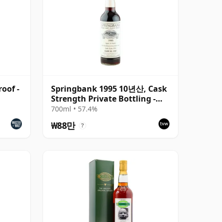
oof -
Springbank 1995 10년산, Cask
Strength Private Bottling -
Port Cask #446
700ml • 57.4%
₩88만
?