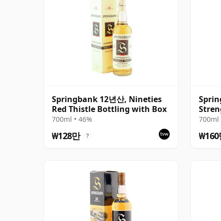
Springbank 12년산, Nineties
Spri
Red Thistle Bottling with Box
Stren
Relea
700ml • 46%
700ml 
₩128만
₩16
?