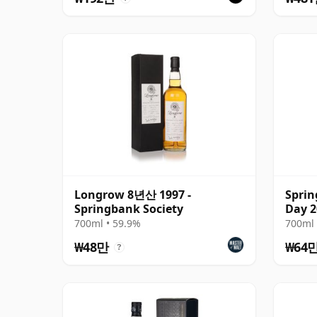
Longrow 8년산 1997 -
Sprin
Springbank Society
Day 2
700ml • 59.9%
700ml 
₩48만
₩64
?