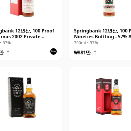
gbank 12년산, 100 Proof
Springbank 12년산, 100 P
tmas 2002 Private
Nineties Bottling - 57% 
ing
• 57%
700ml • 57%
1만
₩881만
?
?