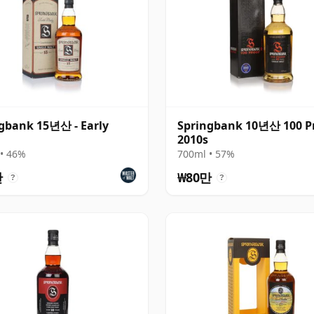
gbank 15년산 - Early
Springbank 10년산 100 Pr
2010s
• 46%
700ml • 57%
만
₩80만
?
?