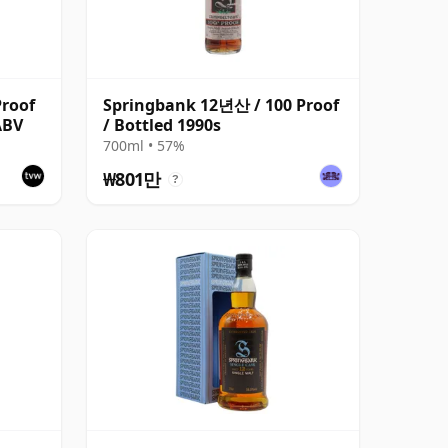
roof
Springbank 12년산 / 100 Proof
ABV
/ Bottled 1990s
700ml • 57%
₩801만
?