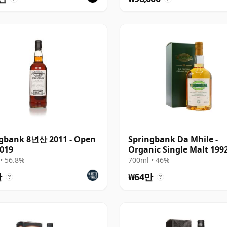
gbank 8년산 2011 - Open
Springbank Da Mhile -
019
Organic Single Malt 199
산
• 56.8%
700ml • 46%
만
₩64만
?
?