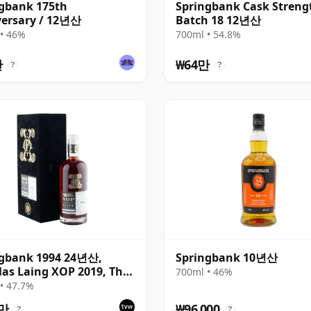
gbank 175th
Springbank Cask Streng
ersary / 12년산
Batch 18 12년산
• 46%
700ml • 54.8%
만
₩64만
?
?
ngbank 1994 24년산,
Springbank 10년산
as Laing XOP 2019, The
700ml • 46%
 Series
• 47.7%
1만
₩96,000
?
?