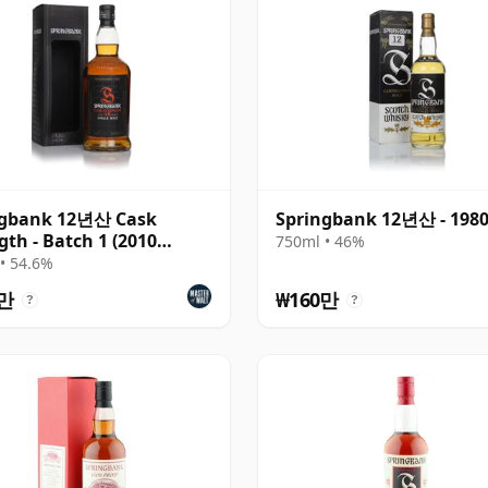
ngbank 12년산 Cask
Springbank 12년산 - 198
gth - Batch 1 (2010
750ml • 46%
se)
• 54.6%
0만
₩160만
?
?