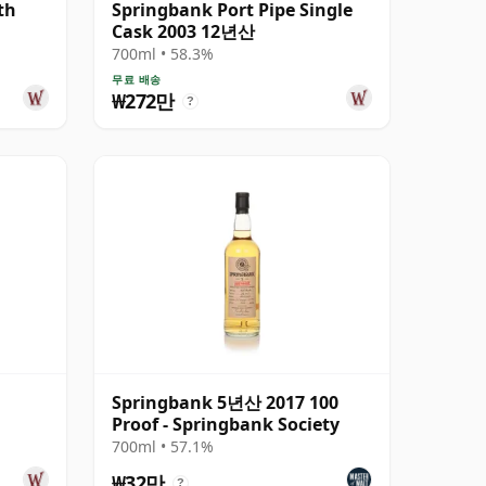
th
Springbank Port Pipe Single
Cask 2003 12년산
700ml • 58.3%
무료 배송
₩272만
?
Springbank 5년산 2017 100
Proof - Springbank Society
700ml • 57.1%
₩32만
?