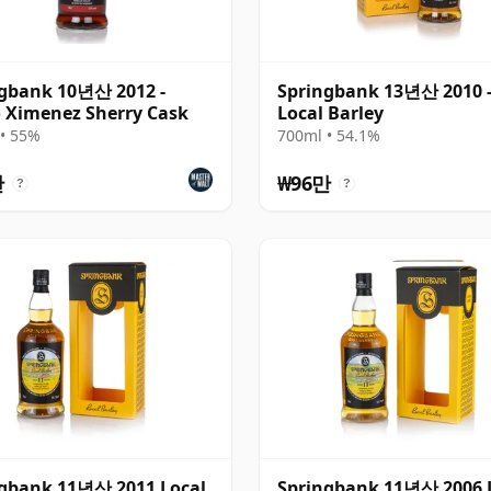
gbank 10년산 2012 -
Springbank 13년산 2010 
 Ximenez Sherry Cask
Local Barley
• 55%
700ml • 54.1%
만
₩96만
?
?
gbank 11년산 2011 Local
Springbank 11년산 2006 