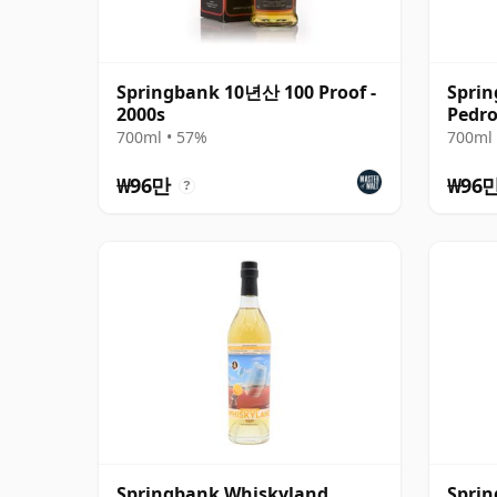
Springbank 10년산 100 Proof -
Sprin
2000s
Pedro
700ml • 57%
700ml 
₩96만
₩96
?
Springbank Whiskyland
Sprin