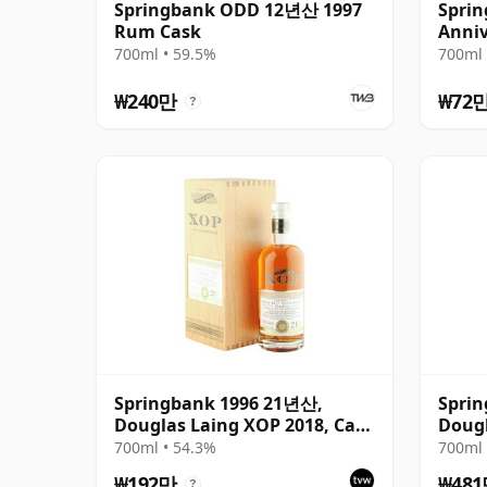
Springbank ODD 12년산 1997
Sprin
Rum Cask
Anniv
700ml • 59.5%
700ml 
₩240만
₩72
?
Springbank 1996 21년산,
Spri
Douglas Laing XOP 2018, Cask
Dougl
12379
Black
700ml • 54.3%
700ml 
₩192만
₩48
?