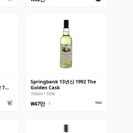
Springbank 13년산 1992 The
2 7년
Golden Cask
700ml • 55%
₩47만
?