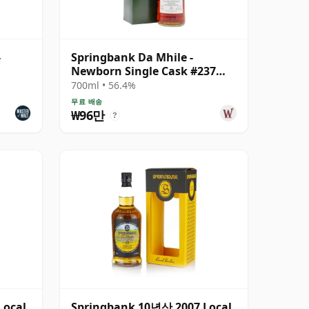
-
Springbank Da Mhile -
Newborn Single Cask #237
1992 15년산
700ml • 56.4%
무료 배송
₩96만
?
Local
Springbank 10년산 2007 Local