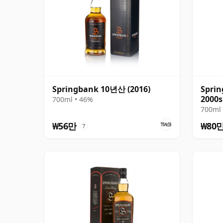
Springbank 10년산 (2016)
Sprin
2000s
700ml • 46%
700ml 
₩56만
₩80
?