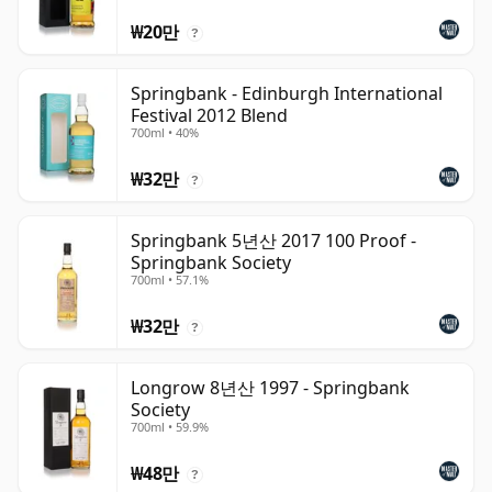
₩20만
?
Springbank - Edinburgh International
Festival 2012 Blend
700ml • 40%
₩32만
?
Springbank 5년산 2017 100 Proof -
Springbank Society
700ml • 57.1%
₩32만
?
Longrow 8년산 1997 - Springbank
Society
700ml • 59.9%
₩48만
?