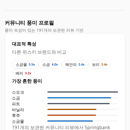
커뮤니티 풍미 프로필
풍미 속성이 있는 191개의 보관된 리뷰 기반
대표적 특성
다른 위스키 브랜드와 비교
소금물
소금
해안의
보리
5.5x
4.0x
3.4x
3.4x
베리
3.2x
가장 흔한 풍미
스모크
소금
피트
바닐라
후추
소금물
191개의 보관된 커뮤니티 리뷰에서 Springbank