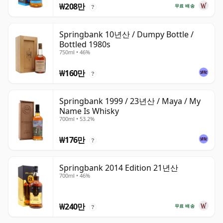
₩208만
무료 배송
?
Springbank 10년산 / Dumpy Bottle /
Bottled 1980s
750ml • 46%
₩160만
?
Springbank 1999 / 23년산 / Maya / My
Name Is Whisky
700ml • 53.2%
₩176만
?
Springbank 2014 Edition 21년산
700ml • 46%
₩240만
무료 배송
?