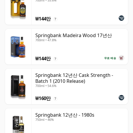
700ml • 55.6%
₩144만
?
Springbank Madeira Wood 17년산
700ml • 47.8%
₩144만
무료 배송
?
Springbank 12년산 Cask Strength -
Batch 1 (2010 Release)
700ml • 54.6%
₩160만
?
Springbank 12년산 - 1980s
750ml • 46%