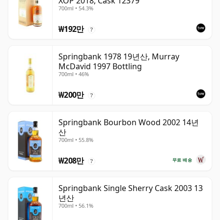
XOP 2018, Cask 12379
700ml • 54.3%
₩192만
?
Springbank 1978 19년산, Murray
McDavid 1997 Bottling
700ml • 46%
₩200만
?
Springbank Bourbon Wood 2002 14년
산
700ml • 55.8%
₩208만
무료 배송
?
Springbank Single Sherry Cask 2003 13
년산
700ml • 56.1%