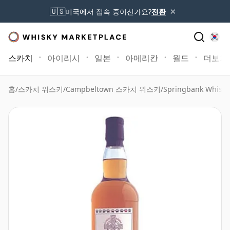
×
🇺🇸
미국에서 접속 중이신가요?
전환
스카치
아이리시
일본
아메리칸
월드
더보기
홈
/
스카치 위스키
/
Campbeltown 스카치 위스키
/
Springbank Whisky