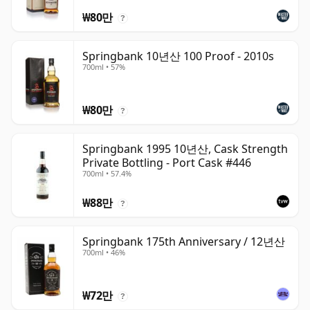
₩80만
?
Springbank 10년산 100 Proof - 2010s
700ml • 57%
₩80만
?
Springbank 1995 10년산, Cask Strength
Private Bottling - Port Cask #446
700ml • 57.4%
₩88만
?
Springbank 175th Anniversary / 12년산
700ml • 46%
₩72만
?