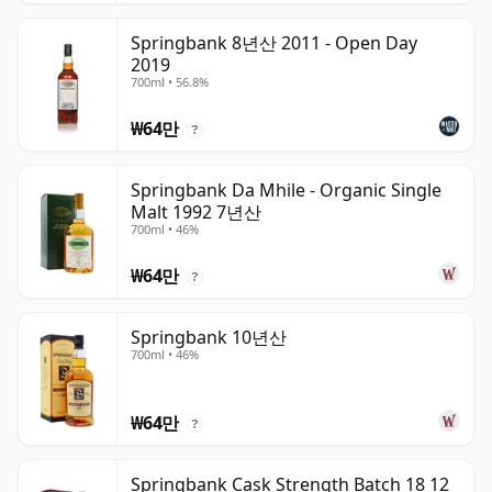
Springbank 8년산 2011 - Open Day
2019
700ml • 56.8%
₩64만
?
Springbank Da Mhile - Organic Single
Malt 1992 7년산
700ml • 46%
₩64만
?
Springbank 10년산
700ml • 46%
₩64만
?
Springbank Cask Strength Batch 18 12