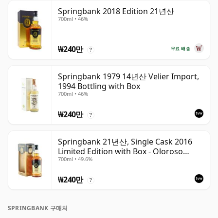
Springbank 2018 Edition 21년산
700ml • 46%
₩240만
무료 배송
?
Springbank 1979 14년산 Velier Import,
1994 Bottling with Box
700ml • 46%
₩240만
?
Springbank 21년산, Single Cask 2016
Limited Edition with Box - Oloroso
700ml • 49.6%
Sherry Butt
₩240만
?
SPRINGBANK 구매처