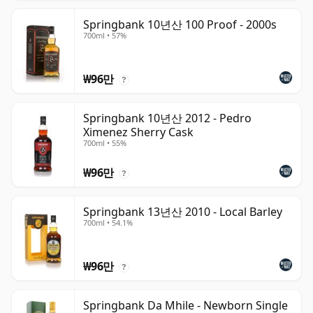
Springbank 10년산 100 Proof - 2000s
700ml • 57%
₩96만
?
Springbank 10년산 2012 - Pedro
Ximenez Sherry Cask
700ml • 55%
₩96만
?
Springbank 13년산 2010 - Local Barley
700ml • 54.1%
₩96만
?
Springbank Da Mhile - Newborn Single