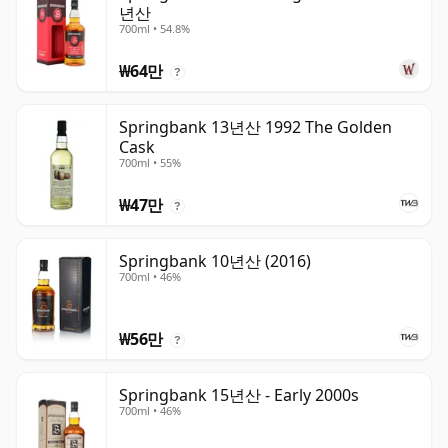
년산
700ml • 54.8%
₩64만
?
Springbank 13년산 1992 The Golden
Cask
700ml • 55%
₩47만
?
Springbank 10년산 (2016)
700ml • 46%
₩56만
?
Springbank 15년산 - Early 2000s
700ml • 46%