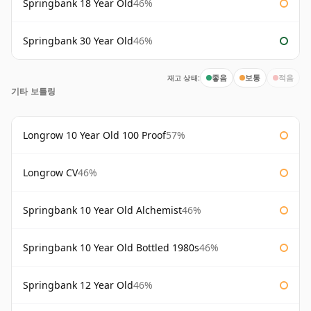
Springbank 18 Year Old
46%
Springbank 30 Year Old
46%
재고 상태:
좋음
보통
적음
기타 보틀링
Longrow 10 Year Old 100 Proof
57%
Longrow CV
46%
Springbank 10 Year Old Alchemist
46%
Springbank 10 Year Old Bottled 1980s
46%
Springbank 12 Year Old
46%