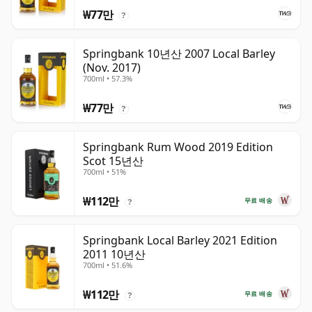
₩77만
?
Springbank 10년산 2007 Local Barley
(Nov. 2017)
700ml • 57.3%
₩77만
?
Springbank Rum Wood 2019 Edition
Scot 15년산
700ml • 51%
₩112만
무료 배송
?
Springbank Local Barley 2021 Edition
2011 10년산
700ml • 51.6%
₩112만
무료 배송
?