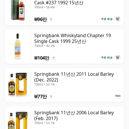
Cask #237 1992 15년산
700ml • 56.4%
₩96만
무료 배송
?
Springbank Whiskyland Chapter 19
Single Cask 1999 25년산
700ml • 42.2%
₩104만
무료 배송
?
Springbank 11년산 2011 Local Barley
(Dec. 2022)
700ml • 55.1%
₩77만
?
Springbank 11년산 2006 Local Barley
(Feb. 2017)
700ml • 53.1%