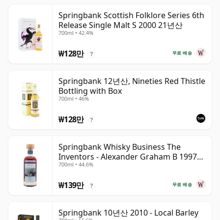
Springbank Scottish Folklore Series 6th
Release Single Malt S 2000 21년산
700ml • 42.4%
₩128만
무료 배송
?
Springbank 12년산, Nineties Red Thistle
Bottling with Box
700ml • 46%
₩128만
?
Springbank Whisky Business The
Inventors - Alexander Graham B 1997
700ml • 44.6%
28년산
₩139만
무료 배송
?
Springbank 10년산 2010 - Local Barley