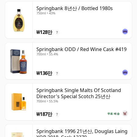
Springbank 8년산 / Bottled 1980s
750ml • 43%
₩128만
?
Springbank ODD / Red Wine Cask #419
700ml • 55.4%
₩136만
?
Springbank Single Malts Of Scotland
Director's Special Scotch 25년산
700ml • 55.5%
₩187만
무료 배송
?
Springbank 1996 21년산, Douglas Laing