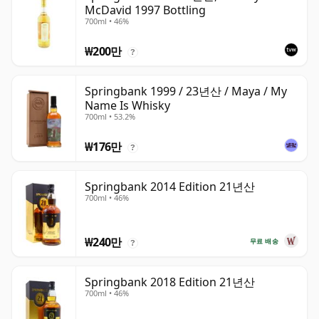
McDavid 1997 Bottling
700ml • 46%
₩200만
?
Springbank 1999 / 23년산 / Maya / My
Name Is Whisky
700ml • 53.2%
₩176만
?
Springbank 2014 Edition 21년산
700ml • 46%
₩240만
무료 배송
?
Springbank 2018 Edition 21년산
700ml • 46%