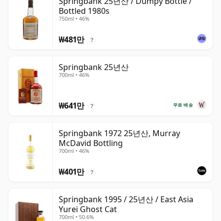
Springbank 25년산 / Dumpy Bottle /
Bottled 1980s
750ml • 46%
₩481만
?
Springbank 25년산
700ml • 46%
₩641만
무료 배송
?
Springbank 1972 25년산, Murray
McDavid Bottling
700ml • 46%
₩401만
?
Springbank 1995 / 25년산 / East Asia
Yurei Ghost Cat
700ml • 50.6%