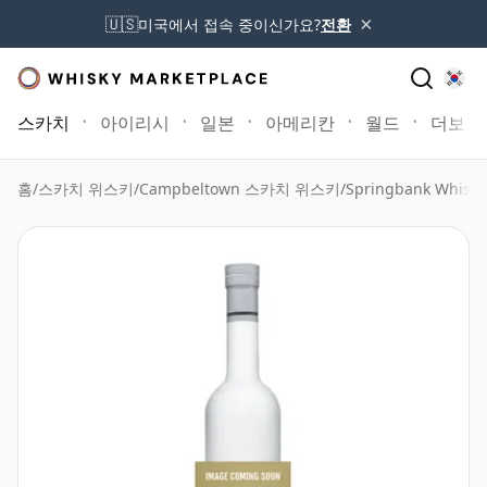
×
🇺🇸
미국에서 접속 중이신가요?
전환
스카치
아이리시
일본
아메리칸
월드
더보기
홈
/
스카치 위스키
/
Campbeltown 스카치 위스키
/
Springbank Whisky