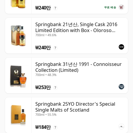
₩240만
무료 배송
?
Springbank 21년산, Single Cask 2016
Limited Edition with Box - Oloroso
700ml • 49.6%
Sherry Butt
₩240만
?
Springbank 31년산 1991 - Connoisseur
Collection (Limited)
700ml • 48.3%
₩253만
?
Springbank 25YO Director's Special
Single Malts of Scotland
700ml • 55.5%
₩184만
?