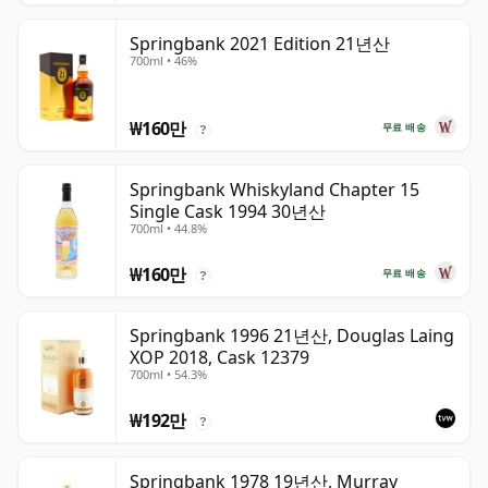
Springbank 2021 Edition 21년산
700ml • 46%
₩160만
무료 배송
?
Springbank Whiskyland Chapter 15
Single Cask 1994 30년산
700ml • 44.8%
₩160만
무료 배송
?
Springbank 1996 21년산, Douglas Laing
XOP 2018, Cask 12379
700ml • 54.3%
₩192만
?
Springbank 1978 19년산, Murray