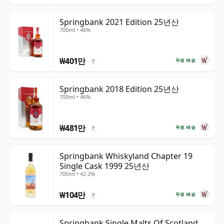
Springbank 2021 Edition 25년산
700ml • 46%
₩401만
무료 배송
?
Springbank 2018 Edition 25년산
700ml • 46%
₩481만
무료 배송
?
Springbank Whiskyland Chapter 19
Single Cask 1999 25년산
700ml • 42.2%
₩104만
무료 배송
?
Springbank Single Malts Of Scotland