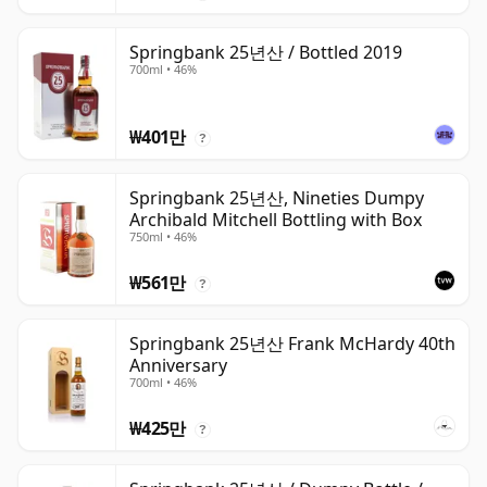
Springbank 25년산 / Bottled 2019
700ml • 46%
₩401만
?
Springbank 25년산, Nineties Dumpy
Archibald Mitchell Bottling with Box
750ml • 46%
₩561만
?
Springbank 25년산 Frank McHardy 40th
Anniversary
700ml • 46%
₩425만
?