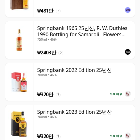
₩481만
?
Springbank 1965 25년산, R. W. Duthies
1990 Bottling for Samaroli - Flowers
750ml • 46%
Label
₩2403만
?
Springbank 2022 Edition 25년산
700ml • 46%
₩320만
무료 배송
?
Springbank 2023 Edition 25년산
700ml • 46%
₩320만
무료 배송
?