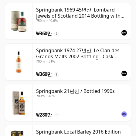
Springbank 1969 45년산, Lombard
Jewels of Scotland 2014 Bottling with
750ml • 40.6%
Tube
₩360만
?
Springbank 1974 27년산, Le Clan des
Grands Malts 2002 Bottling - Cask
700ml • 51%
#2284
₩360만
?
Springbank 21년산 / Bottled 1990s
700ml • 46%
₩280만
?
Springbank Local Barley 2016 Edition