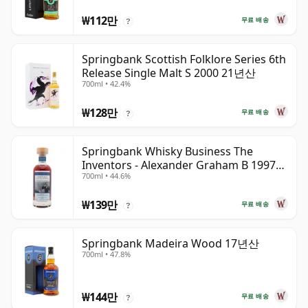
₩112만
무료 배송
?
Springbank Scottish Folklore Series 6th
Release Single Malt S 2000 21년산
700ml • 42.4%
₩128만
무료 배송
?
Springbank Whisky Business The
Inventors - Alexander Graham B 1997
700ml • 44.6%
28년산
₩139만
무료 배송
?
Springbank Madeira Wood 17년산
700ml • 47.8%
₩144만
무료 배송
?