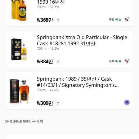
1999 16년산
700ml • 54.3%
₩368만
무료 배송
?
Springbank Xtra Old Particular - Single
Cask #18281 1992 31년산
700ml • 46.3%
₩384만
무료 배송
?
Springbank 1989 / 35년산 / Cask
#14/03/1 / Signatory Symington’s
700ml • 47.8%
Choice
₩300만
?
SPRINGBANK 구매처