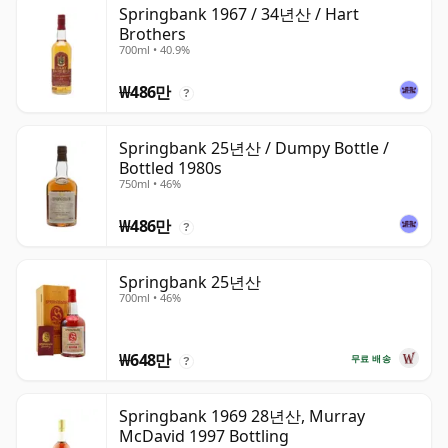
Springbank 1967 / 34년산 / Hart
Brothers
700ml • 40.9%
₩486만
?
Springbank 25년산 / Dumpy Bottle /
Bottled 1980s
750ml • 46%
₩486만
?
Springbank 25년산
700ml • 46%
₩648만
무료 배송
?
Springbank 1969 28년산, Murray
McDavid 1997 Bottling