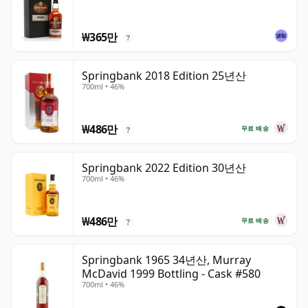
₩365만
?
Springbank 2018 Edition 25년산
700ml • 46%
₩486만
무료 배송
?
Springbank 2022 Edition 30년산
700ml • 46%
₩486만
무료 배송
?
Springbank 1965 34년산, Murray
McDavid 1999 Bottling - Cask #580
700ml • 46%