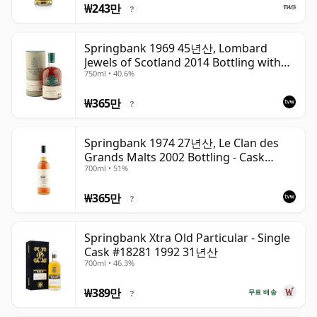
₩243만
?
Springbank 1969 45년산, Lombard
Jewels of Scotland 2014 Bottling with
750ml • 40.6%
Tube
₩365만
?
Springbank 1974 27년산, Le Clan des
Grands Malts 2002 Bottling - Cask
700ml • 51%
#2284
₩365만
?
Springbank Xtra Old Particular - Single
Cask #18281 1992 31년산
700ml • 46.3%
₩389만
무료 배송
?