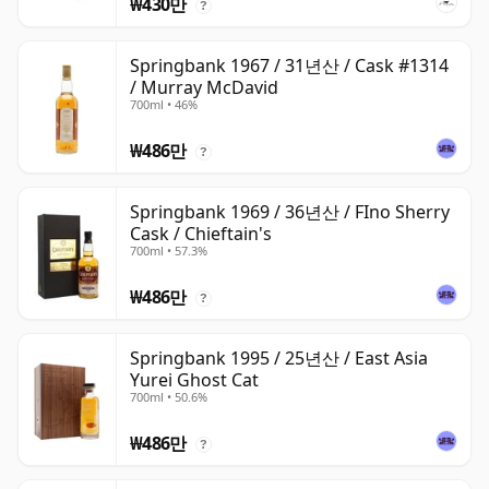
₩430만
?
Springbank 1967 / 31년산 / Cask #1314
/ Murray McDavid
700ml • 46%
₩486만
?
Springbank 1969 / 36년산 / FIno Sherry
Cask / Chieftain's
700ml • 57.3%
₩486만
?
Springbank 1995 / 25년산 / East Asia
Yurei Ghost Cat
700ml • 50.6%
₩486만
?