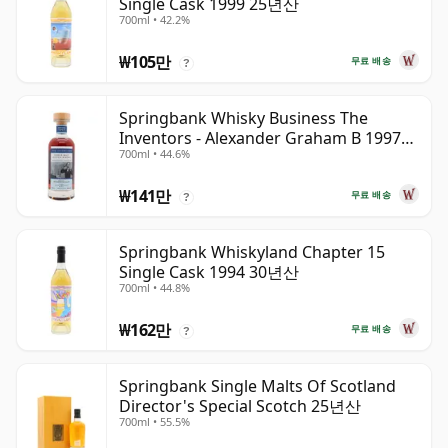
Single Cask 1999 25년산
700ml • 42.2%
₩105만
무료 배송
?
Springbank Whisky Business The
Inventors - Alexander Graham B 1997
700ml • 44.6%
28년산
₩141만
무료 배송
?
Springbank Whiskyland Chapter 15
Single Cask 1994 30년산
700ml • 44.8%
₩162만
무료 배송
?
Springbank Single Malts Of Scotland
Director's Special Scotch 25년산
700ml • 55.5%