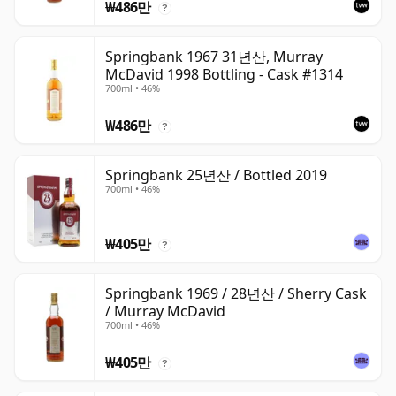
₩486만
?
Springbank 1967 31년산, Murray
McDavid 1998 Bottling - Cask #1314
700ml • 46%
₩486만
?
Springbank 25년산 / Bottled 2019
700ml • 46%
₩405만
?
Springbank 1969 / 28년산 / Sherry Cask
/ Murray McDavid
700ml • 46%
₩405만
?