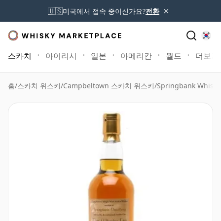
×
🇺🇸
미국에서 접속 중이신가요?
전환
스카치
아이리시
일본
아메리칸
월드
더보기
홈
/
스카치 위스키
/
Campbeltown 스카치 위스키
/
Springbank Whisky