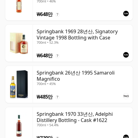
700ml • 46%
₩648만
?
Springbank 1969 28년산, Signatory
Vintage 1998 Bottling with Case
700ml • 52.3%
₩648만
?
Springbank 26년산 1995 Samaroli
Magnifico
700ml • 45%
₩485만
?
Springbank 1970 33년산, Adelphi
Distillery Bottling - Cask #1622
700ml • 54.4%