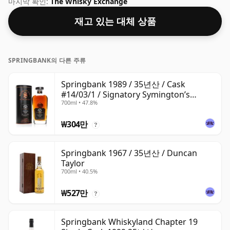
마지막 확인:
The Whisky Exchange
재고 있는 대체 상품
SPRINGBANK의 다른 주류
Springbank 1989 / 35년산 / Cask
#14/03/1 / Signatory Symington’s
700ml • 47.8%
Choice
₩304만
?
Springbank 1967 / 35년산 / Duncan
Taylor
700ml • 40.5%
₩527만
?
Springbank Whiskyland Chapter 19