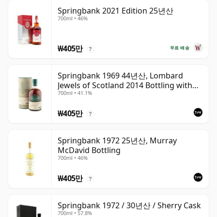
Springbank 2021 Edition 25년산
700ml • 46%
₩405만
무료 배송
?
Springbank 1969 44년산, Lombard
Jewels of Scotland 2014 Bottling with
700ml • 41.1%
Tube
₩405만
?
Springbank 1972 25년산, Murray
McDavid Bottling
700ml • 46%
₩405만
?
Springbank 1972 / 30년산 / Sherry Cask
700ml • 57.8%