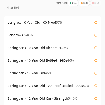
재고 상태:
좋음
보통
적음
기타 보틀링
Longrow 10 Year Old 100 Proof
57%
Longrow CV
46%
Springbank 10 Year Old Alchemist
46%
Springbank 10 Year Old Bottled 1980s
46%
Springbank 12 Year Old
46%
Springbank 12 Year Old 100 Proof Bottled 1990s
57%
Springbank 12 Year Old Cask Strength
54.6%