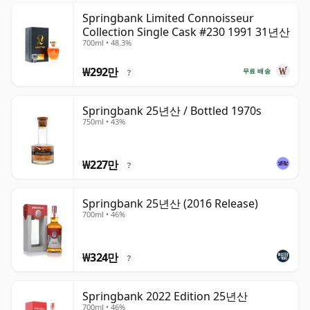
Springbank Limited Connoisseur
Collection Single Cask #230 1991 31년산
700ml • 48.3%
₩292만
무료 배송
?
Springbank 25년산 / Bottled 1970s
750ml • 43%
₩227만
?
Springbank 25년산 (2016 Release)
700ml • 46%
₩324만
?
Springbank 2022 Edition 25년산
700ml • 46%