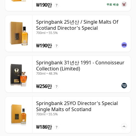
₩190만
무료 배송
?
Springbank 25년산 / Single Malts Of
Scotland Director's Special
700ml • 55.5%
₩190만
?
Springbank 31년산 1991 - Connoisseur
Collection (Limited)
700ml • 48.3%
₩256만
?
Springbank 25YO Director's Special
Single Malts of Scotland
700ml • 55.5%
₩186만
?