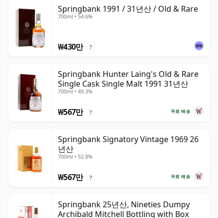
Springbank 1991 / 31년산 / Old & Rare
700ml • 54.6%
₩430만
?
Springbank Hunter Laing's Old & Rare
Single Cask Single Malt 1991 31년산
700ml • 49.3%
₩567만
무료 배송
?
Springbank Signatory Vintage 1969 26
년산
700ml • 52.8%
₩567만
무료 배송
?
Springbank 25년산, Nineties Dumpy
Archibald Mitchell Bottling with Box