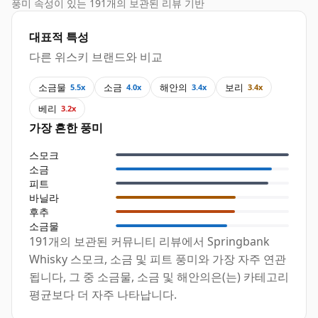
풍미 속성이 있는 191개의 보관된 리뷰 기반
대표적 특성
다른 위스키 브랜드와 비교
소금물
소금
해안의
보리
5.5x
4.0x
3.4x
3.4x
베리
3.2x
가장 흔한 풍미
스모크
소금
피트
바닐라
후추
소금물
191개의 보관된 커뮤니티 리뷰에서 Springbank
Whisky 스모크, 소금 및 피트 풍미와 가장 자주 연관
됩니다, 그 중 소금물, 소금 및 해안의은(는) 카테고리
평균보다 더 자주 나타납니다.