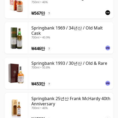
750ml • 46%
₩567만
?
Springbank 1969 / 34년산 / Old Malt
Cask
700ml • 40.9%
₩446만
?
Springbank 1993 / 30년산 / Old & Rare
700ml • 50.8%
₩453만
?
Springbank 25년산 Frank McHardy 40th
Anniversary
700ml • 46%