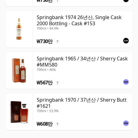
₩730만
?
Springbank 1974 26년산, Single Cask
2000 Bottling - Cask #153
700ml • 44.9%
₩730만
?
Springbank 1965 / 34년산 / Sherry Cask
#MM580
700ml • 46%
₩567만
?
Springbank 1970 / 37년산 / Sherry Butt
#1621
700ml • 53.9%
₩608만
?