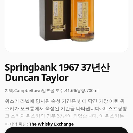
Springbank 1967 37년산
Duncan Taylor
지역:
Campbeltown
알코올 도수:
41.6%
용량:
700ml
위스키 라벨에 명시된 숙성 기간은 병에 담긴 가장 어린 위
스키가 오크통에서 숙성된 기간을 나타냅니다. 이 스프링뱅
크 스카치 위스키의 경우 37년이 되었습니다. 이 위스키는
70cl 병에 담겨 있으며 41.6% 도수로 병입되었습니다.
마지막 확인:
The Whisky Exchange