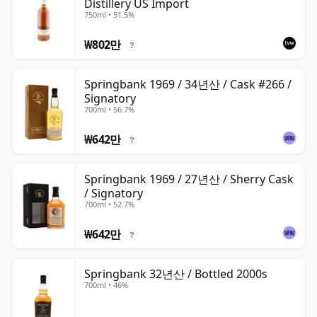
Distillery US Import
750ml • 51.5%
₩802만
?
Springbank 1969 / 34년산 / Cask #266 /
Signatory
700ml • 56.7%
₩642만
?
Springbank 1969 / 27년산 / Sherry Cask
/ Signatory
700ml • 52.7%
₩642만
?
Springbank 32년산 / Bottled 2000s
700ml • 46%