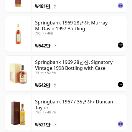
₩481만
?
Springbank 1969 28년산, Murray
McDavid 1997 Bottling
700ml • 46%
₩642만
?
Springbank 1969 28년산, Signatory
Vintage 1998 Bottling with Case
700ml • 52.3%
₩642만
?
Springbank 1967 / 35년산 / Duncan
Taylor
700ml • 40.5%
₩521만
?