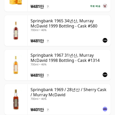
₩481만
무료 배송
?
Springbank 1965 34년산, Murray
McDavid 1999 Bottling - Cask #580
700ml • 46%
₩481만
?
Springbank 1967 31년산, Murray
McDavid 1998 Bottling - Cask #1314
700ml • 46%
₩481만
?
Springbank 1969 / 28년산 / Sherry Cask
/ Murray McDavid
700ml • 46%
₩401만
?