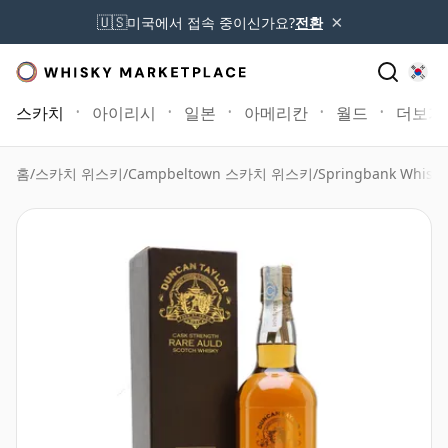
×
🇺🇸
미국에서 접속 중이신가요?
전환
스카치
아이리시
일본
아메리칸
월드
더보기
홈
/
스카치 위스키
/
Campbeltown 스카치 위스키
/
Springbank Whisky