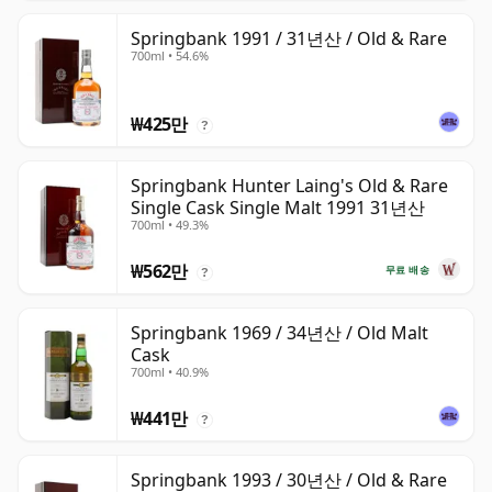
Springbank 1991 / 31년산 / Old & Rare
700ml • 54.6%
₩425만
?
Springbank Hunter Laing's Old & Rare
Single Cask Single Malt 1991 31년산
700ml • 49.3%
₩562만
무료 배송
?
Springbank 1969 / 34년산 / Old Malt
Cask
700ml • 40.9%
₩441만
?
Springbank 1993 / 30년산 / Old & Rare