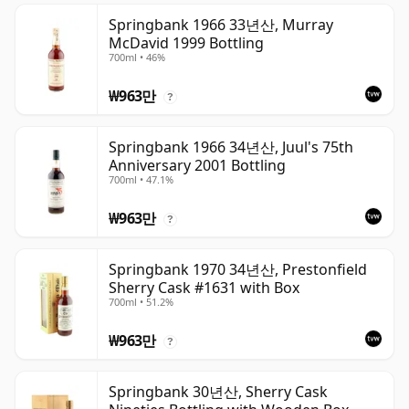
Springbank 1966 33년산, Murray
McDavid 1999 Bottling
700ml • 46%
₩963만
?
Springbank 1966 34년산, Juul's 75th
Anniversary 2001 Bottling
700ml • 47.1%
₩963만
?
Springbank 1970 34년산, Prestonfield
Sherry Cask #1631 with Box
700ml • 51.2%
₩963만
?
Springbank 30년산, Sherry Cask