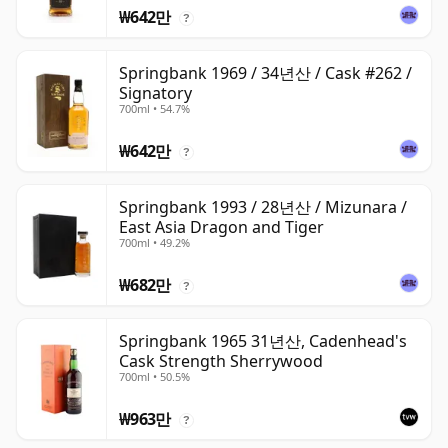
₩642만
?
Springbank 1969 / 34년산 / Cask #262 /
Signatory
700ml • 54.7%
₩642만
?
Springbank 1993 / 28년산 / Mizunara /
East Asia Dragon and Tiger
700ml • 49.2%
₩682만
?
Springbank 1965 31년산, Cadenhead's
Cask Strength Sherrywood
700ml • 50.5%
₩963만
?