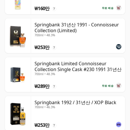
₩160만
무료 배송
?
Springbank 31년산 1991 - Connoisseur
Collection (Limited)
700ml • 48.3%
₩253만
?
Springbank Limited Connoisseur
Collection Single Cask #230 1991 31년산
700ml • 48.3%
₩289만
무료 배송
?
Springbank 1992 / 31년산 / XOP Black
700ml • 46.3%
₩253만
?