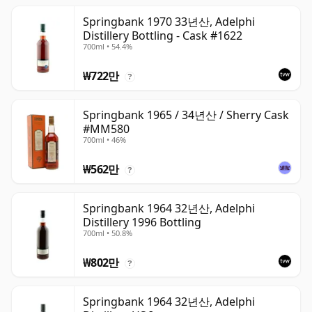
Springbank 1970 33년산, Adelphi
Distillery Bottling - Cask #1622
700ml • 54.4%
₩722만
?
Springbank 1965 / 34년산 / Sherry Cask
#MM580
700ml • 46%
₩562만
?
Springbank 1964 32년산, Adelphi
Distillery 1996 Bottling
700ml • 50.8%
₩802만
?
Springbank 1964 32년산, Adelphi