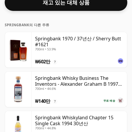
재고 있는 대체 상품
SPRINGBANK의 다른 주류
Springbank 1970 / 37년산 / Sherry Butt
#1621
700ml • 53.9%
₩602만
?
Springbank Whisky Business The
Inventors - Alexander Graham B 1997
700ml • 44.6%
28년산
₩140만
무료 배송
?
Springbank Whiskyland Chapter 15
Single Cask 1994 30년산
700ml • 44.8%