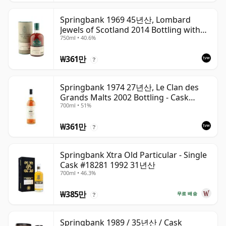
Springbank 1969 45년산, Lombard
Jewels of Scotland 2014 Bottling with
750ml • 40.6%
Tube
₩361만
?
Springbank 1974 27년산, Le Clan des
Grands Malts 2002 Bottling - Cask
700ml • 51%
#2284
₩361만
?
Springbank Xtra Old Particular - Single
Cask #18281 1992 31년산
700ml • 46.3%
₩385만
무료 배송
?
Springbank 1989 / 35년산 / Cask