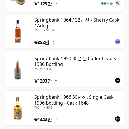
₩1123만
무료 배송
?
Springbank 1964 / 32년산 / Sherry Cask
/ Adelphi
750ml • 51.5%
₩882만
?
Springbank 1950 30년산 Cadenhead's
1980 Bottling
750ml • 46%
₩1203만
?
Springbank 1966 30년산, Single Cask
1996 Bottling - Cask 1648
700ml • 46%
₩1444만
?