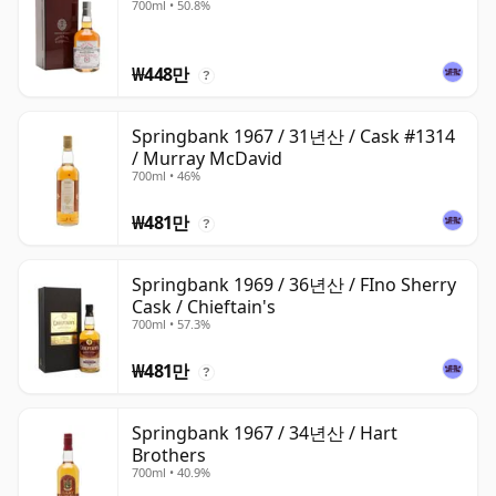
700ml • 50.8%
₩448만
?
Springbank 1967 / 31년산 / Cask #1314
/ Murray McDavid
700ml • 46%
₩481만
?
Springbank 1969 / 36년산 / FIno Sherry
Cask / Chieftain's
700ml • 57.3%
₩481만
?
Springbank 1967 / 34년산 / Hart
Brothers
700ml • 40.9%