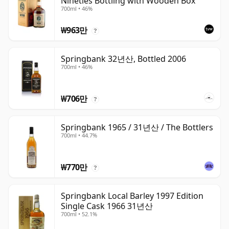
Nineties Bottling with Wooden Box
700ml • 46%
₩963만
?
Springbank 32년산, Bottled 2006
700ml • 46%
₩706만
?
Springbank 1965 / 31년산 / The Bottlers
700ml • 44.7%
₩770만
?
Springbank Local Barley 1997 Edition
Single Cask 1966 31년산
700ml • 52.1%