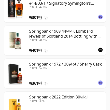
#14/03/1 / Signatory Symington’s
700ml • 47.8%
Choice
₩301만
?
Springbank 1969 44년산, Lombard
Jewels of Scotland 2014 Bottling with
700ml • 41.1%
Tube
₩401만
?
Springbank 1972 / 30년산 / Sherry Cask
700ml • 57.8%
₩361만
?
Springbank 2022 Edition 30년산
700ml • 46%