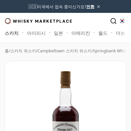
×
🇺🇸
미국에서 접속 중이신가요?
전환
스카치
아이리시
일본
아메리칸
월드
더보기
홈
/
스카치 위스키
/
Campbeltown 스카치 위스키
/
Springbank Whisky