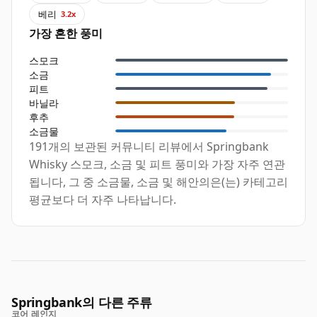
베리
3.2x
가장 흔한 풍미
스모크
소금
피트
바닐라
후추
소금물
191개의 보관된 커뮤니티 리뷰에서 Springbank
Whisky 스모크, 소금 및 피트 풍미와 가장 자주 연관
됩니다, 그 중 소금물, 소금 및 해안의은(는) 카테고리
평균보다 더 자주 나타납니다.
Springbank의 다른 주류
코어 레인지