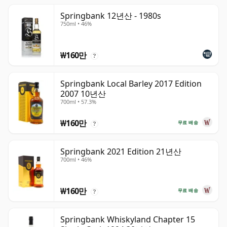
Springbank 12년산 - 1980s
750ml • 46%
₩160만
?
Springbank Local Barley 2017 Edition
2007 10년산
700ml • 57.3%
₩160만
무료 배송
?
Springbank 2021 Edition 21년산
700ml • 46%
₩160만
무료 배송
?
Springbank Whiskyland Chapter 15