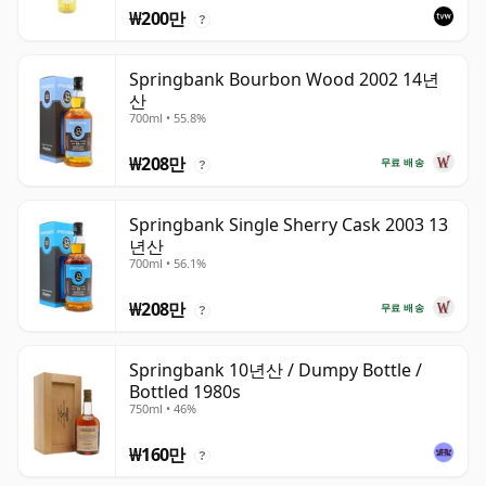
₩200만
?
Springbank Bourbon Wood 2002 14년
산
700ml • 55.8%
₩208만
무료 배송
?
Springbank Single Sherry Cask 2003 13
년산
700ml • 56.1%
₩208만
무료 배송
?
Springbank 10년산 / Dumpy Bottle /
Bottled 1980s
750ml • 46%
₩160만
?