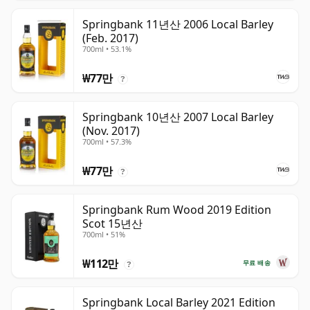
Springbank 11년산 2006 Local Barley
(Feb. 2017)
700ml • 53.1%
₩77만
?
Springbank 10년산 2007 Local Barley
(Nov. 2017)
700ml • 57.3%
₩77만
?
Springbank Rum Wood 2019 Edition
Scot 15년산
700ml • 51%
₩112만
무료 배송
?
Springbank Local Barley 2021 Edition