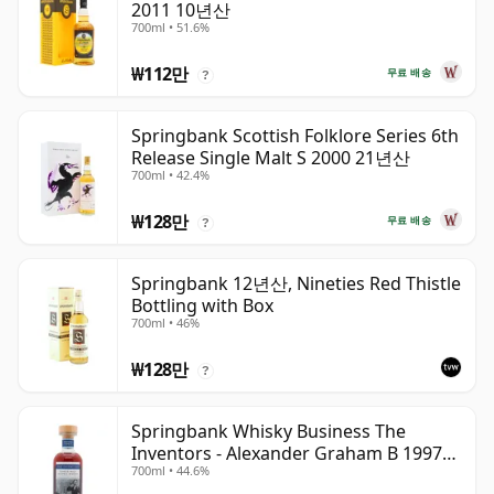
2011 10년산
700ml • 51.6%
₩112만
무료 배송
?
Springbank Scottish Folklore Series 6th
Release Single Malt S 2000 21년산
700ml • 42.4%
₩128만
무료 배송
?
Springbank 12년산, Nineties Red Thistle
Bottling with Box
700ml • 46%
₩128만
?
Springbank Whisky Business The
Inventors - Alexander Graham B 1997
700ml • 44.6%
28년산