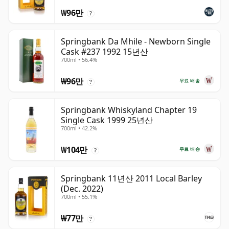
₩96만
?
Springbank Da Mhile - Newborn Single
Cask #237 1992 15년산
700ml • 56.4%
₩96만
무료 배송
?
Springbank Whiskyland Chapter 19
Single Cask 1999 25년산
700ml • 42.2%
₩104만
무료 배송
?
Springbank 11년산 2011 Local Barley
(Dec. 2022)
700ml • 55.1%
₩77만
?