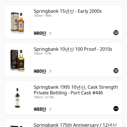
Springbank 15년산 - Early 2000s
700ml • 46%
₩80만
?
Springbank 10년산 100 Proof - 2010s
700ml • 57%
₩80만
?
Springbank 1995 10년산, Cask Strength
Private Bottling - Port Cask #446
700ml • 57.4%
₩88만
?
Springbank 175th Anniversary / 12년산