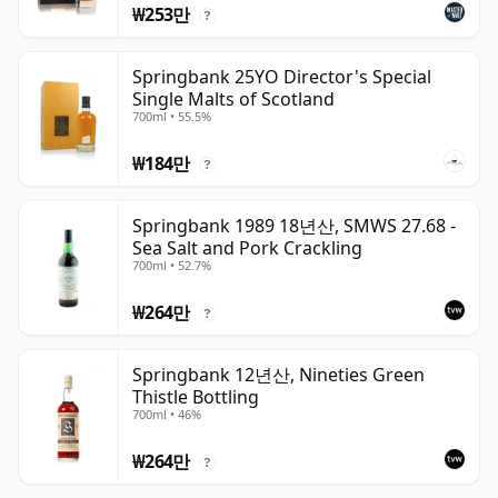
₩253만
?
Springbank 25YO Director's Special
Single Malts of Scotland
700ml • 55.5%
₩184만
?
Springbank 1989 18년산, SMWS 27.68 -
Sea Salt and Pork Crackling
700ml • 52.7%
₩264만
?
Springbank 12년산, Nineties Green
Thistle Bottling
700ml • 46%
₩264만
?