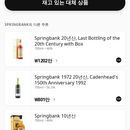
재고 있는 대체 상품
SPRINGBANK의 다른 주류
Springbank 20년산, Last Bottling of the
20th Century with Box
700ml • 46%
₩1202만
?
Springbank 1972 20년산, Cadenhead's
150th Anniversary 1992
700ml • 56.5%
₩801만
?
Springbank 10년산
700ml • 46%