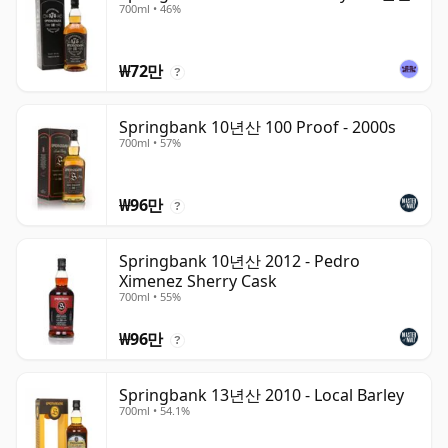
700ml • 46%
₩72만
?
Springbank 10년산 100 Proof - 2000s
700ml • 57%
₩96만
?
Springbank 10년산 2012 - Pedro
Ximenez Sherry Cask
700ml • 55%
₩96만
?
Springbank 13년산 2010 - Local Barley
700ml • 54.1%