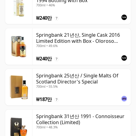
1994 Bottling with Box
700ml • 46%
₩240만
?
Springbank 21년산, Single Cask 2016
Limited Edition with Box - Oloroso
700ml • 49.6%
Sherry Butt
₩240만
?
Springbank 25년산 / Single Malts Of
Scotland Director's Special
700ml • 55.5%
₩187만
?
Springbank 31년산 1991 - Connoisseur
Collection (Limited)
700ml • 48.3%