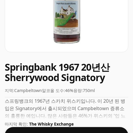
Springbank 1967 20년산
Sherrywood Signatory
지역:
Campbeltown
알코올 도수:
46%
용량:
750ml
스프링뱅크의 1967년 스카치 위스키입니다. 이 20년 된 병
입은 Signatory에서 출시되었으며 Campbeltown 증류소
의 훌륭한 예입니다. 많은 사람들은 46%가 위스키의 '입 느
낌'과 풍부한 풍미를 경험하기에 좋은 ABV라고 생각합니다.
마지막 확인:
The Whisky Exchange