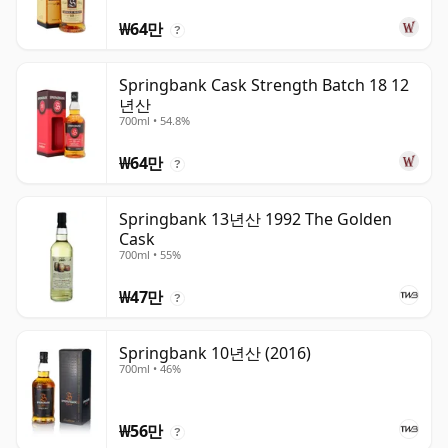
₩64만
?
Springbank Cask Strength Batch 18 12
년산
700ml • 54.8%
₩64만
?
Springbank 13년산 1992 The Golden
Cask
700ml • 55%
₩47만
?
Springbank 10년산 (2016)
700ml • 46%
₩56만
?