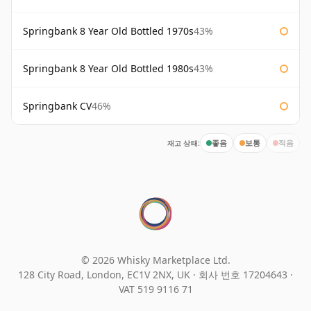
Springbank 8 Year Old Bottled 1970s
43%
Springbank 8 Year Old Bottled 1980s
43%
Springbank CV
46%
재고 상태:
좋음
보통
적음
© 2026 Whisky Marketplace Ltd.
128 City Road, London, EC1V 2NX, UK ·
회사 번호 17204643
·
VAT 519 9116 71