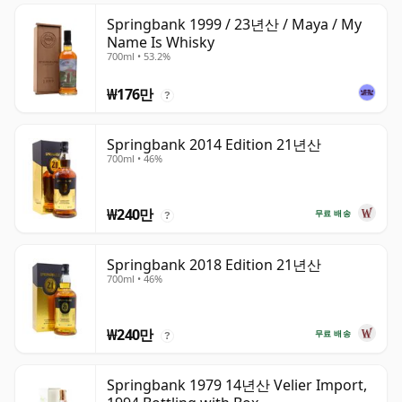
Springbank 1999 / 23년산 / Maya / My
Name Is Whisky
700ml • 53.2%
₩176만
?
Springbank 2014 Edition 21년산
700ml • 46%
₩240만
무료 배송
?
Springbank 2018 Edition 21년산
700ml • 46%
₩240만
무료 배송
?
Springbank 1979 14년산 Velier Import,