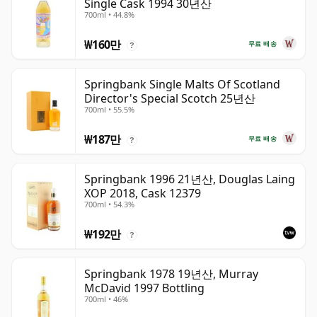
Single Cask 1994 30년산
700ml • 44.8%
₩160만
무료 배송
?
Springbank Single Malts Of Scotland
Director's Special Scotch 25년산
700ml • 55.5%
₩187만
무료 배송
?
Springbank 1996 21년산, Douglas Laing
XOP 2018, Cask 12379
700ml • 54.3%
₩192만
?
Springbank 1978 19년산, Murray
McDavid 1997 Bottling
700ml • 46%