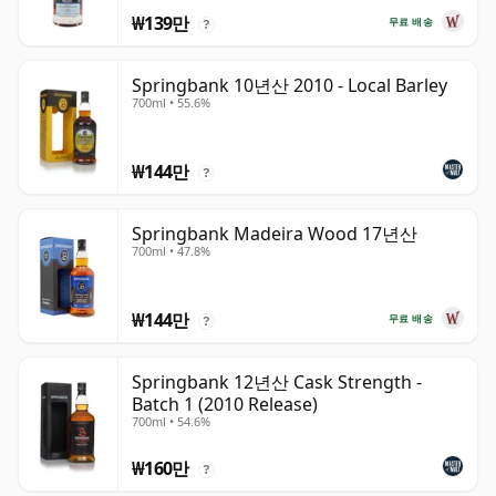
₩139만
무료 배송
?
Springbank 10년산 2010 - Local Barley
700ml • 55.6%
₩144만
?
Springbank Madeira Wood 17년산
700ml • 47.8%
₩144만
무료 배송
?
Springbank 12년산 Cask Strength -
Batch 1 (2010 Release)
700ml • 54.6%
₩160만
?