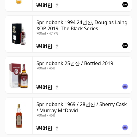
₩481만
?
Springbank 1994 24년산, Douglas Laing
XOP 2019, The Black Series
700ml • 47.7%
₩481만
?
Springbank 25년산 / Bottled 2019
700ml • 46%
₩401만
?
Springbank 1969 / 28년산 / Sherry Cask
/ Murray McDavid
700ml • 46%
₩401만
?