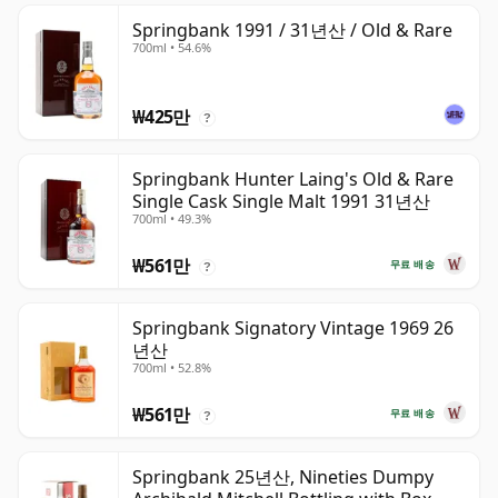
Springbank 1991 / 31년산 / Old & Rare
700ml • 54.6%
₩425만
?
Springbank Hunter Laing's Old & Rare
Single Cask Single Malt 1991 31년산
700ml • 49.3%
₩561만
무료 배송
?
Springbank Signatory Vintage 1969 26
년산
700ml • 52.8%
₩561만
무료 배송
?
Springbank 25년산, Nineties Dumpy