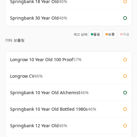
Springbank 18 Year Old
46%
Springbank 30 Year Old
46%
재고 상태:
좋음
보통
적음
기타 보틀링
Longrow 10 Year Old 100 Proof
57%
Longrow CV
46%
Springbank 10 Year Old Alchemist
46%
Springbank 10 Year Old Bottled 1980s
46%
Springbank 12 Year Old
46%