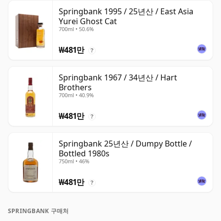
Springbank 1995 / 25년산 / East Asia
Yurei Ghost Cat
700ml • 50.6%
₩481만
?
Springbank 1967 / 34년산 / Hart
Brothers
700ml • 40.9%
₩481만
?
Springbank 25년산 / Dumpy Bottle /
Bottled 1980s
750ml • 46%
₩481만
?
SPRINGBANK 구매처