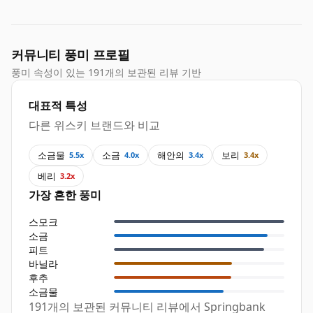
커뮤니티 풍미 프로필
풍미 속성이 있는 191개의 보관된 리뷰 기반
대표적 특성
다른 위스키 브랜드와 비교
소금물
소금
해안의
보리
5.5x
4.0x
3.4x
3.4x
베리
3.2x
가장 흔한 풍미
스모크
소금
피트
바닐라
후추
소금물
191개의 보관된 커뮤니티 리뷰에서 Springbank