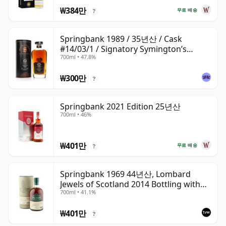
₩384만
무료 배송
?
Springbank 1989 / 35년산 / Cask
#14/03/1 / Signatory Symington’s
700ml • 47.8%
Choice
₩300만
?
Springbank 2021 Edition 25년산
700ml • 46%
₩401만
무료 배송
?
Springbank 1969 44년산, Lombard
Jewels of Scotland 2014 Bottling with
700ml • 41.1%
Tube
₩401만
?