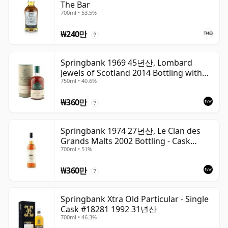
The Bar
700ml • 53.5%
₩240만
?
Springbank 1969 45년산, Lombard
Jewels of Scotland 2014 Bottling with
750ml • 40.6%
Tube
₩360만
?
Springbank 1974 27년산, Le Clan des
Grands Malts 2002 Bottling - Cask
700ml • 51%
#2284
₩360만
?
Springbank Xtra Old Particular - Single
Cask #18281 1992 31년산
700ml • 46.3%