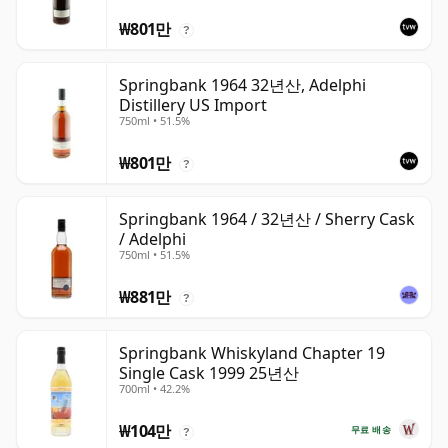
₩801만
?
Springbank 1964 32년산, Adelphi
Distillery US Import
750ml • 51.5%
₩801만
?
Springbank 1964 / 32년산 / Sherry Cask
/ Adelphi
750ml • 51.5%
₩881만
?
Springbank Whiskyland Chapter 19
Single Cask 1999 25년산
700ml • 42.2%
₩104만
무료 배송
?