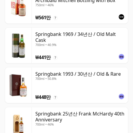
Archibald Mitchell Bottling with Box
750ml • 46%
₩561만
?
Springbank 1969 / 34년산 / Old Malt
Cask
700ml • 40.9%
₩441만
?
Springbank 1993 / 30년산 / Old & Rare
700ml • 50.8%
₩448만
?
Springbank 25년산 Frank McHardy 40th
Anniversary
700ml • 46%