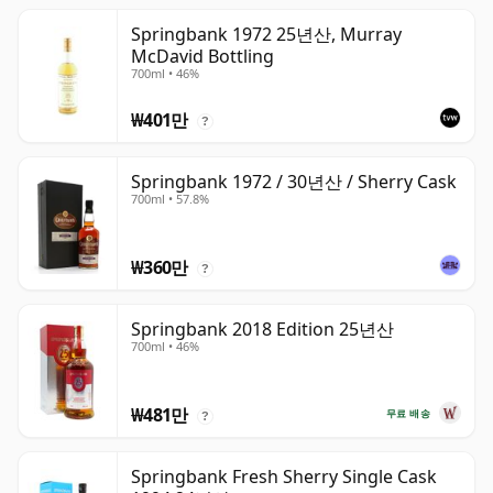
Springbank 1972 25년산, Murray
McDavid Bottling
700ml • 46%
₩401만
?
Springbank 1972 / 30년산 / Sherry Cask
700ml • 57.8%
₩360만
?
Springbank 2018 Edition 25년산
700ml • 46%
₩481만
무료 배송
?
Springbank Fresh Sherry Single Cask