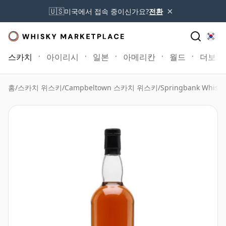
×
🇺🇸
미국에서 접속 중이신가요?
전환
스카치
아이리시
일본
아메리칸
월드
더보기
홈
/
스카치 위스키
/
Campbeltown 스카치 위스키
/
Springbank Whisky