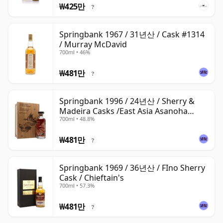
₩425만
?
Springbank 1967 / 31년산 / Cask #1314
/ Murray McDavid
700ml • 46%
₩481만
?
Springbank 1996 / 24년산 / Sherry &
Madeira Casks /East Asia Asanoha
700ml • 48.8%
Dragon
₩481만
?
Springbank 1969 / 36년산 / FIno Sherry
Cask / Chieftain's
700ml • 57.3%
₩481만
?