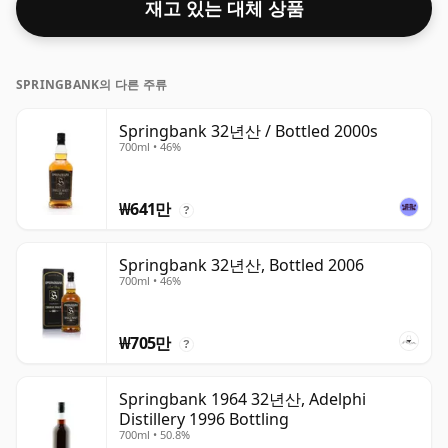
재고 있는 대체 상품
SPRINGBANK의 다른 주류
Springbank 32년산 / Bottled 2000s
700ml • 46%
₩641만
?
Springbank 32년산, Bottled 2006
700ml • 46%
₩705만
?
Springbank 1964 32년산, Adelphi
Distillery 1996 Bottling
700ml • 50.8%