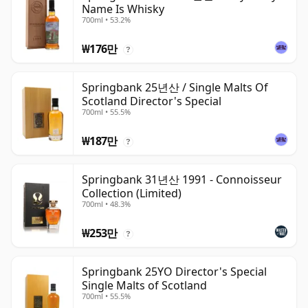
Name Is Whisky
700ml • 53.2%
₩176만
?
Springbank 25년산 / Single Malts Of
Scotland Director's Special
700ml • 55.5%
₩187만
?
Springbank 31년산 1991 - Connoisseur
Collection (Limited)
700ml • 48.3%
₩253만
?
Springbank 25YO Director's Special
Single Malts of Scotland
700ml • 55.5%