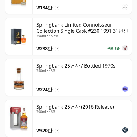
₩184만
?
Springbank Limited Connoisseur
Collection Single Cask #230 1991 31년산
700ml • 48.3%
₩288만
무료 배송
?
Springbank 25년산 / Bottled 1970s
750ml • 43%
₩224만
?
Springbank 25년산 (2016 Release)
700ml • 46%
₩320만
?