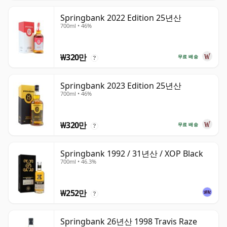
Springbank 2022 Edition 25년산
700ml • 46%
₩320만
무료 배송
?
Springbank 2023 Edition 25년산
700ml • 46%
₩320만
무료 배송
?
Springbank 1992 / 31년산 / XOP Black
700ml • 46.3%
₩252만
?
Springbank 26년산 1998 Travis Raze