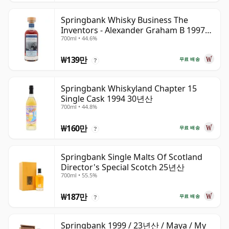
Springbank Whisky Business The
Inventors - Alexander Graham B 1997
700ml • 44.6%
28년산
₩139만
무료 배송
?
Springbank Whiskyland Chapter 15
Single Cask 1994 30년산
700ml • 44.8%
₩160만
무료 배송
?
Springbank Single Malts Of Scotland
Director's Special Scotch 25년산
700ml • 55.5%
₩187만
무료 배송
?
Springbank 1999 / 23년산 / Maya / My