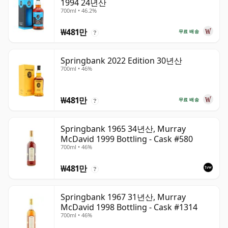
1994 24년산
700ml • 46.2%
₩481만
무료 배송
?
Springbank 2022 Edition 30년산
700ml • 46%
₩481만
무료 배송
?
Springbank 1965 34년산, Murray
McDavid 1999 Bottling - Cask #580
700ml • 46%
₩481만
?
Springbank 1967 31년산, Murray
McDavid 1998 Bottling - Cask #1314
700ml • 46%