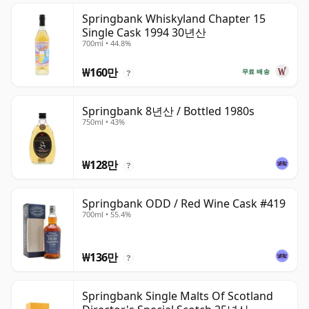
Springbank Whiskyland Chapter 15
Single Cask 1994 30년산
700ml • 44.8%
₩160만
무료 배송
?
Springbank 8년산 / Bottled 1980s
750ml • 43%
₩128만
?
Springbank ODD / Red Wine Cask #419
700ml • 55.4%
₩136만
?
Springbank Single Malts Of Scotland