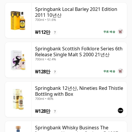
Springbank Local Barley 2021 Edition
2011 10년산
700ml • 51.6%
₩112만
무료 배송
?
Springbank Scottish Folklore Series 6th
Release Single Malt S 2000 21년산
700ml • 42.4%
₩128만
무료 배송
?
Springbank 12년산, Nineties Red Thistle
Bottling with Box
700ml • 46%
₩128만
?
Springbank Whisky Business The