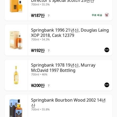
Director's Special Scotch 25년산
700ml • 55.5%
₩187만
무료 배송
?
Springbank 1996 21년산, Douglas Laing
XOP 2018, Cask 12379
700ml • 54.3%
₩192만
?
Springbank 1978 19년산, Murray
McDavid 1997 Bottling
700ml • 46%
₩200만
?
Springbank Bourbon Wood 2002 14년
산
700ml • 55.8%