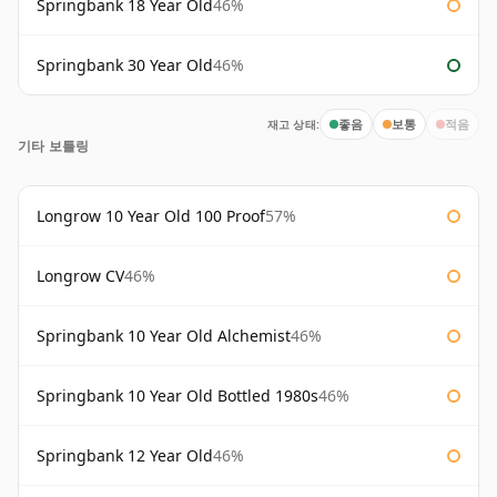
Springbank 18 Year Old
46%
Springbank 30 Year Old
46%
재고 상태:
좋음
보통
적음
기타 보틀링
Longrow 10 Year Old 100 Proof
57%
Longrow CV
46%
Springbank 10 Year Old Alchemist
46%
Springbank 10 Year Old Bottled 1980s
46%
Springbank 12 Year Old
46%