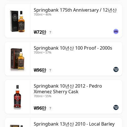
Springbank 175th Anniversary / 12년산
700ml • 46%
₩72만
?
Springbank 10년산 100 Proof - 2000s
700ml • 57%
₩96만
?
Springbank 10년산 2012 - Pedro
Ximenez Sherry Cask
700ml • 55%
₩96만
?
Springbank 13년산 2010 - Local Barley