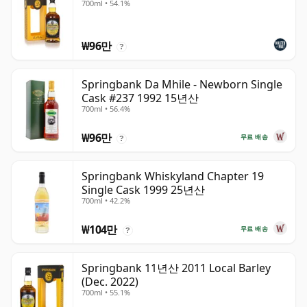
700ml • 54.1%
₩96만
?
Springbank Da Mhile - Newborn Single
Cask #237 1992 15년산
700ml • 56.4%
₩96만
무료 배송
?
Springbank Whiskyland Chapter 19
Single Cask 1999 25년산
700ml • 42.2%
₩104만
무료 배송
?
Springbank 11년산 2011 Local Barley
(Dec. 2022)
700ml • 55.1%