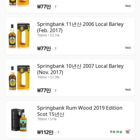
₩77만
?
Springbank 11년산 2006 Local Barley
(Feb. 2017)
700ml • 53.1%
₩77만
?
Springbank 10년산 2007 Local Barley
(Nov. 2017)
700ml • 57.3%
₩77만
?
Springbank Rum Wood 2019 Edition
Scot 15년산
700ml • 51%
₩112만
무료 배송
?