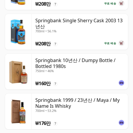
₩208만
무료 배송
?
Springbank Single Sherry Cask 2003 13
년산
700ml • 56.1%
₩208만
무료 배송
?
Springbank 10년산 / Dumpy Bottle /
Bottled 1980s
750ml • 46%
₩160만
?
Springbank 1999 / 23년산 / Maya / My
Name Is Whisky
700ml • 53.2%
₩176만
?