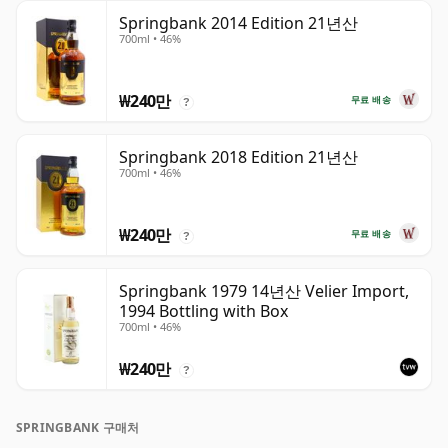
Springbank 2014 Edition 21년산
700ml • 46%
₩240만
무료 배송
?
Springbank 2018 Edition 21년산
700ml • 46%
₩240만
무료 배송
?
Springbank 1979 14년산 Velier Import,
1994 Bottling with Box
700ml • 46%
₩240만
?
SPRINGBANK 구매처