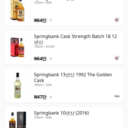
700ml • 46%
₩64만
?
Springbank Cask Strength Batch 18 12
년산
700ml • 54.8%
₩64만
?
Springbank 13년산 1992 The Golden
Cask
700ml • 55%
₩47만
?
Springbank 10년산 (2016)
700ml • 46%