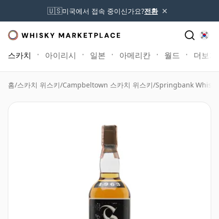
×
🇺🇸
미국에서 접속 중이신가요?
전환
스카치
아이리시
일본
아메리칸
월드
더보기
홈
/
스카치 위스키
/
Campbeltown 스카치 위스키
/
Springbank Whisky