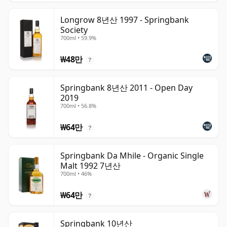
Longrow 8년산 1997 - Springbank
Society
700ml • 59.9%
₩48만
?
Springbank 8년산 2011 - Open Day
2019
700ml • 56.8%
₩64만
?
Springbank Da Mhile - Organic Single
Malt 1992 7년산
700ml • 46%
₩64만
?
Springbank 10년산