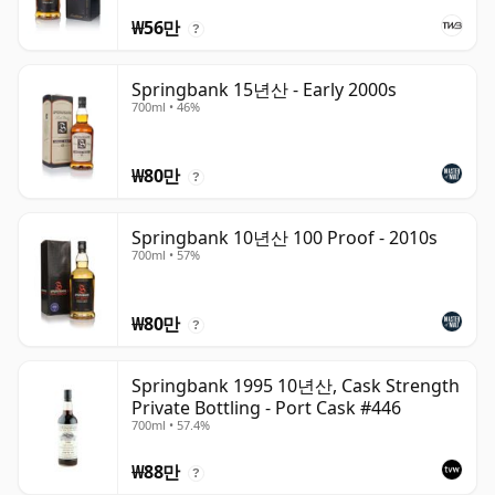
₩56만
?
Springbank 15년산 - Early 2000s
700ml • 46%
₩80만
?
Springbank 10년산 100 Proof - 2010s
700ml • 57%
₩80만
?
Springbank 1995 10년산, Cask Strength
Private Bottling - Port Cask #446
700ml • 57.4%
₩88만
?