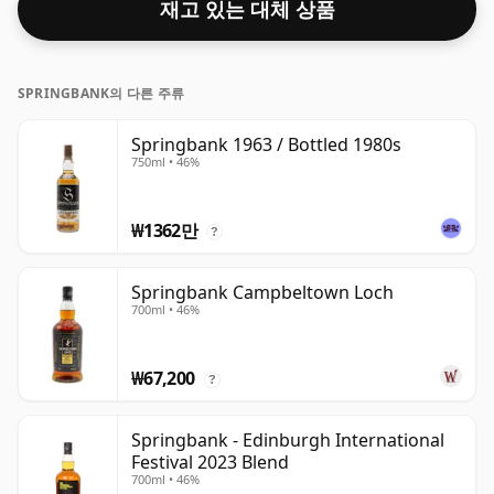
재고 있는 대체 상품
SPRINGBANK의 다른 주류
Springbank 1963 / Bottled 1980s
750ml • 46%
₩1362만
?
Springbank Campbeltown Loch
700ml • 46%
₩67,200
?
Springbank - Edinburgh International
Festival 2023 Blend
700ml • 46%