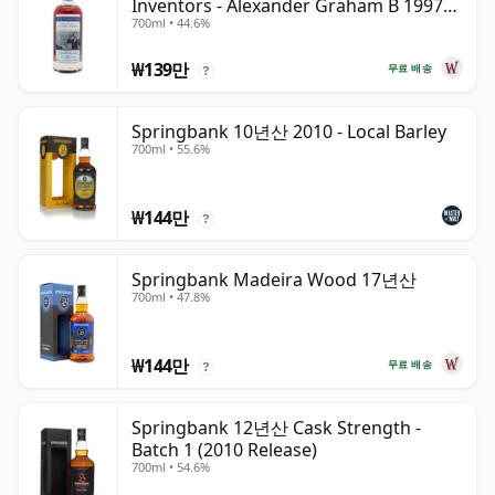
Inventors - Alexander Graham B 1997
700ml • 44.6%
28년산
₩139만
무료 배송
?
Springbank 10년산 2010 - Local Barley
700ml • 55.6%
₩144만
?
Springbank Madeira Wood 17년산
700ml • 47.8%
₩144만
무료 배송
?
Springbank 12년산 Cask Strength -
Batch 1 (2010 Release)
700ml • 54.6%