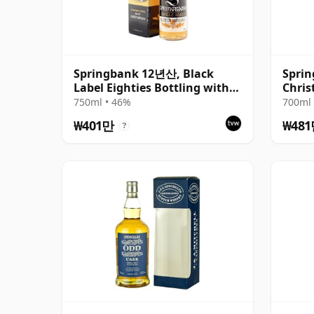
Springbank 12년산, Black
Sprin
Label Eighties Bottling with
Chris
Box
Bottl
750ml • 46%
700ml 
₩401만
₩48
?