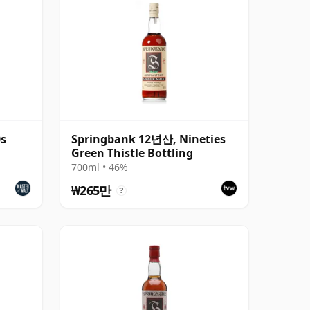
0s
Springbank 12년산, Nineties
Green Thistle Bottling
700ml • 46%
₩265만
?