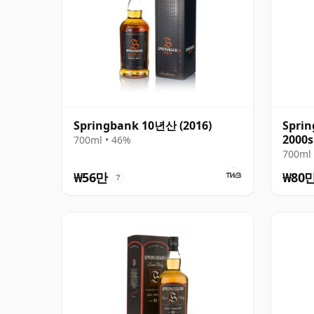
Springbank 10년산 (2016)
Sprin
2000s
700ml • 46%
700ml 
₩56만
₩80
?