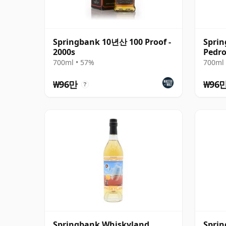
Springbank 10년산 100 Proof -
Sprin
2000s
Pedro
700ml • 57%
700ml 
₩96만
₩96
?
Springbank Whiskyland
Sprin