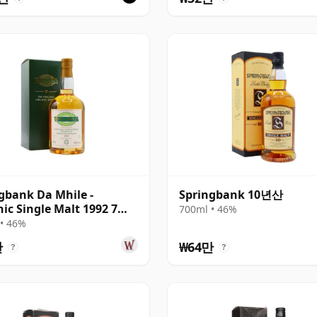
gbank Da Mhile -
Springbank 10년산
ic Single Malt 1992 7년
700ml • 46%
• 46%
만
₩64만
?
?