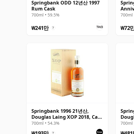
Springbank ODD 12년산 1997
Sprin
Rum Cask
Anniv
700ml • 59.5%
700ml 
₩241만
₩72
?
Springbank 1996 21년산,
Spri
Douglas Laing XOP 2018, Cask
Dougl
12379
Black
700ml • 54.3%
700ml 
₩193만
₩48
?