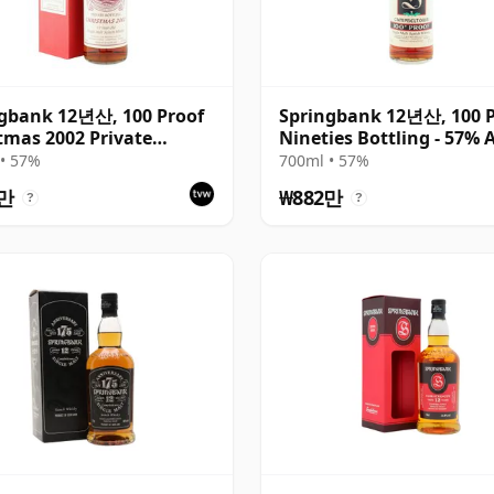
gbank 12년산, 100 Proof
Springbank 12년산, 100 P
tmas 2002 Private
Nineties Bottling - 57% 
ing
• 57%
700ml • 57%
1만
₩882만
?
?