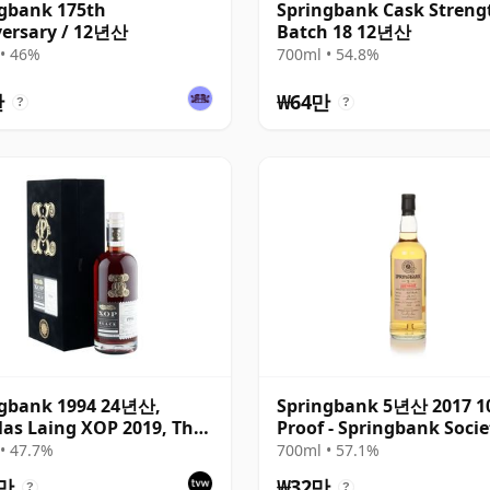
gbank 175th
Springbank Cask Streng
ersary / 12년산
Batch 18 12년산
• 46%
700ml • 54.8%
만
₩64만
?
?
ngbank 1994 24년산,
Springbank 5년산 2017 1
as Laing XOP 2019, The
Proof - Springbank Socie
 Series
• 47.7%
700ml • 57.1%
1만
₩32만
?
?