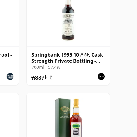
oof -
Springbank 1995 10년산, Cask
Strength Private Bottling -
Port Cask #446
700ml • 57.4%
₩88만
?