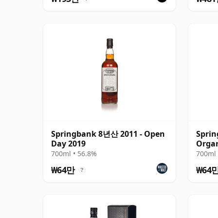
Springbank 8년산 2011 - Open
Sprin
Day 2019
Organ
산
700ml • 56.8%
700ml 
₩64만
₩64
?