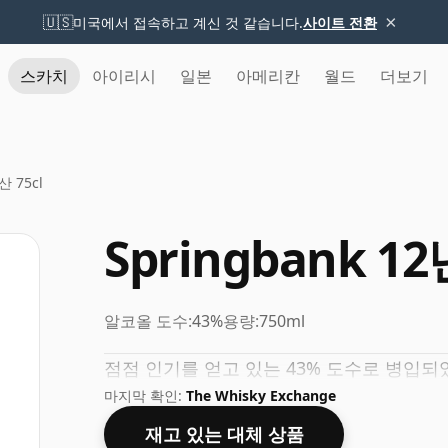
×
🇺🇸
미국에서 접속하고 계신 것 같습니다.
사이트 전환
스카치
아이리시
일본
아메리칸
월드
더보기
산 75cl
Springbank 12
알코올 도수:
43%
용량:
750ml
점점 인기를 얻고 있는 43% 도수로 병입되
마지막 확인:
The Whisky Exchange
재고 있는 대체 상품