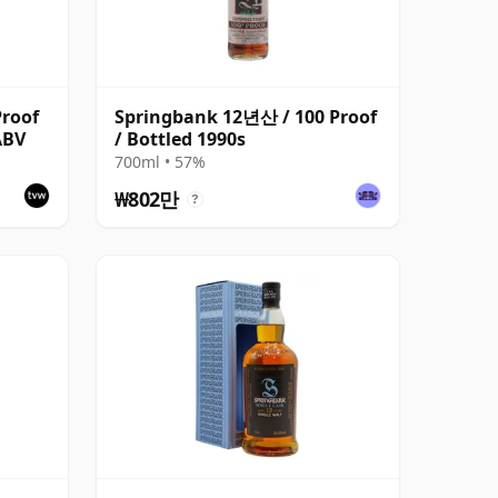
roof
Springbank 12년산 / 100 Proof
ABV
/ Bottled 1990s
700ml • 57%
₩802만
?