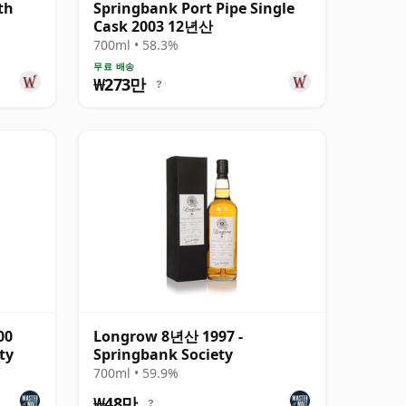
th
Springbank Port Pipe Single
Cask 2003 12년산
700ml • 58.3%
무료 배송
₩273만
?
00
Longrow 8년산 1997 -
ty
Springbank Society
700ml • 59.9%
₩48만
?