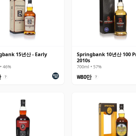
gbank 15년산 - Early
Springbank 10년산 100 Pr
2010s
• 46%
700ml • 57%
만
₩80만
?
?