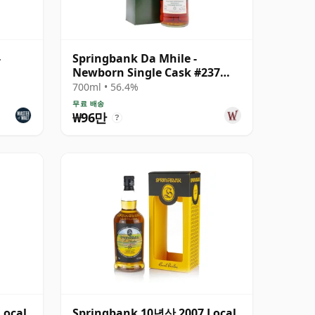
-
Springbank Da Mhile -
Newborn Single Cask #237
1992 15년산
700ml • 56.4%
무료 배송
₩96만
?
Local
Springbank 10년산 2007 Local