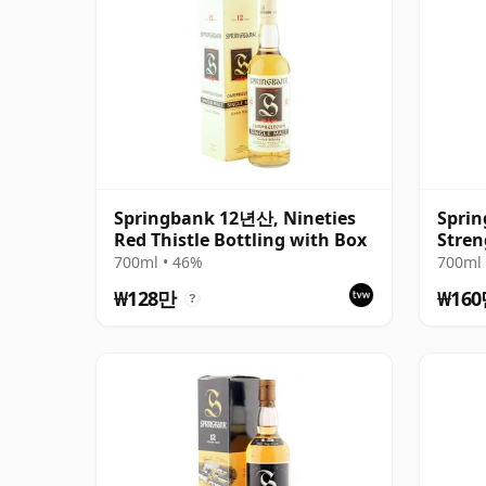
Springbank 12년산, Nineties
Spri
Red Thistle Bottling with Box
Stren
Relea
700ml • 46%
700ml 
₩128만
₩16
?