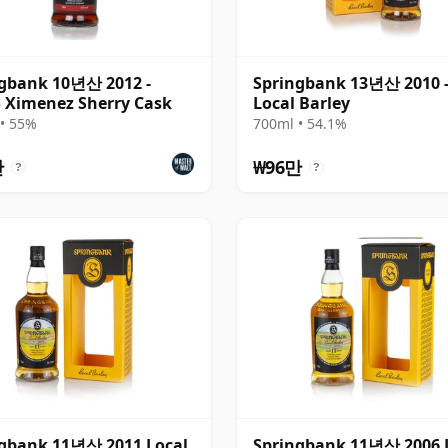
gbank 10년산 2012 -
Springbank 13년산 2010 
 Ximenez Sherry Cask
Local Barley
• 55%
700ml • 54.1%
만
₩96만
?
?
gbank 11년산 2011 Local
Springbank 11년산 2006 