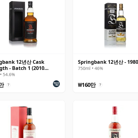
ngbank 12년산 Cask
Springbank 12년산 - 198
gth - Batch 1 (2010
750ml • 46%
se)
• 54.6%
0만
₩160만
?
?