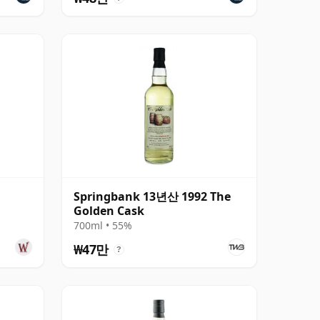
Springbank 13년산 1992 The
Golden Cask
700ml • 55%
₩47만
?