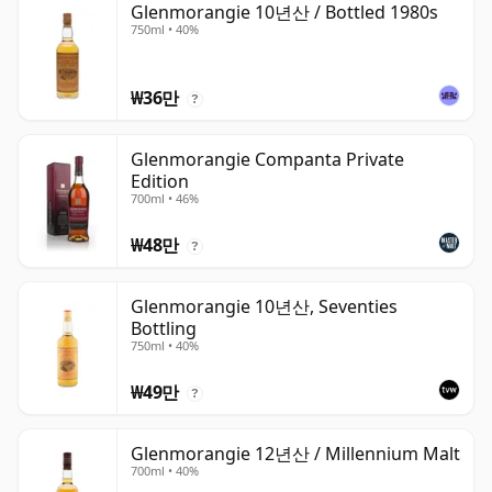
Glenmorangie 10년산 / Bottled 1980s
750ml • 40%
₩36만
?
Glenmorangie Companta Private
Edition
700ml • 46%
₩48만
?
Glenmorangie 10년산, Seventies
Bottling
750ml • 40%
₩49만
?
Glenmorangie 12년산 / Millennium Malt
700ml • 40%