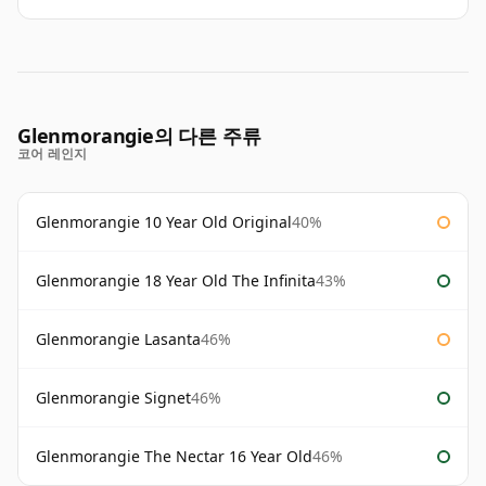
Glenmorangie의 다른 주류
코어 레인지
Glenmorangie 10 Year Old Original
40%
Glenmorangie 18 Year Old The Infinita
43%
Glenmorangie Lasanta
46%
Glenmorangie Signet
46%
Glenmorangie The Nectar 16 Year Old
46%