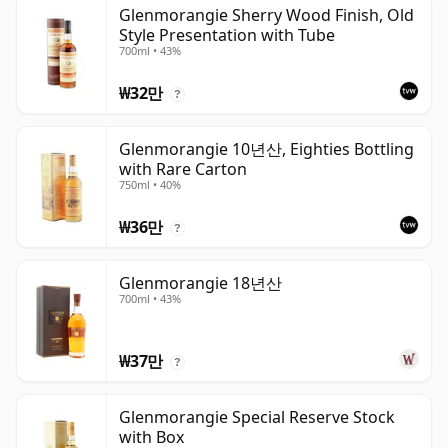
Glenmorangie Sherry Wood Finish, Old
Style Presentation with Tube
700ml • 43%
₩32만
?
Glenmorangie 10년산, Eighties Bottling
with Rare Carton
750ml • 40%
₩36만
?
Glenmorangie 18년산
700ml • 43%
₩37만
?
Glenmorangie Special Reserve Stock
with Box