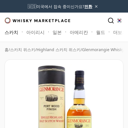
×
🇺🇸
미국에서 접속 중이신가요?
전환
스카치
아이리시
일본
아메리칸
월드
더보기
홈
/
스카치 위스키
/
Highland 스카치 위스키
/
Glenmorangie Whisky
/
G