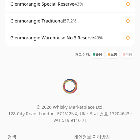
Glenmorangie Special Reserve
43%
Glenmorangie Traditional
57.2%
Glenmorangie Warehouse No.3 Reserve
40%
재고 상태:
좋음
보통
적음
© 2026 Whisky Marketplace Ltd.
128 City Road, London, EC1V 2NX, UK ·
회사 번호 17204643
·
VAT 519 9116 71
검색
개인정보 처리방침