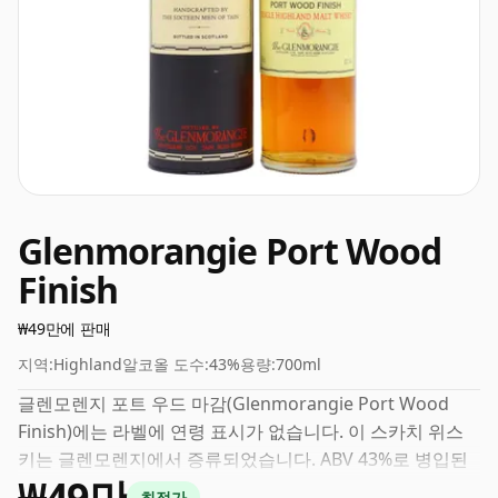
Glenmorangie Port Wood
Finish
₩49만에 판매
지역:
Highland
알코올 도수:
43%
용량:
700ml
글렌모렌지 포트 우드 마감(Glenmorangie Port Wood
Finish)에는 라벨에 연령 표시가 없습니다. 이 스카치 위스
키는 글렌모렌지에서 증류되었습니다. ABV 43%로 병입된
₩49만
위스키를 보는 것은 항상 반가운 일입니다. 이 위스키는 보
최적가