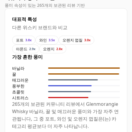
풍미 속성이 있는 265개의 보관된 리뷰 기반
대표적 특성
다른 위스키 브랜드와 비교
포트
와인
오렌지 껍질
3.8x
3.5x
3.0x
아몬드
오렌지
2.9x
2.8x
가장 흔한 풍미
바닐라
꿀
매끄러운
풍부한
초콜릿
시트러스
265개의 보관된 커뮤니티 리뷰에서 Glenmorangie
Whisky 바닐라, 꿀 및 매끄러운 풍미와 가장 자주 연
관됩니다, 그 중 포트, 와인 및 오렌지 껍질은(는) 카
테고리 평균보다 더 자주 나타납니다.