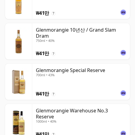
₩41만
?
Glenmorangie 10년산 / Grand Slam
Dram
750ml • 40%
₩41만
?
Glenmorangie Special Reserve
700ml • 43%
₩41만
?
Glenmorangie Warehouse No.3
Reserve
1000ml • 40%
₩41만
?