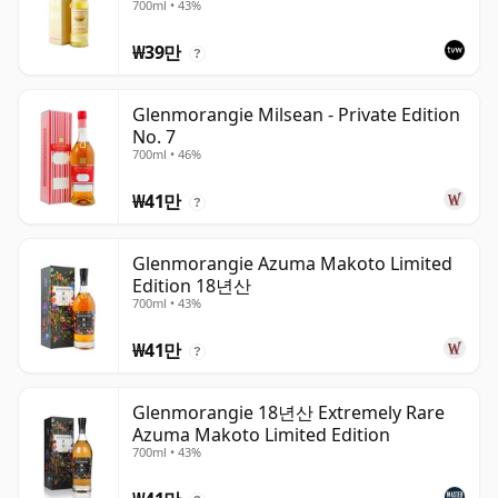
700ml • 43%
₩39만
?
Glenmorangie Milsean - Private Edition
No. 7
700ml • 46%
₩41만
?
Glenmorangie Azuma Makoto Limited
Edition 18년산
700ml • 43%
₩41만
?
Glenmorangie 18년산 Extremely Rare
Azuma Makoto Limited Edition
700ml • 43%