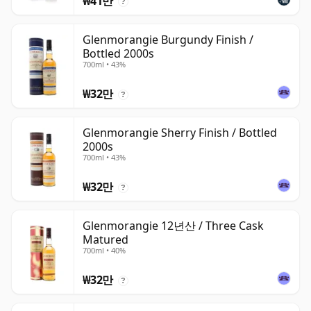
₩41만
?
Glenmorangie Burgundy Finish /
Bottled 2000s
700ml • 43%
₩32만
?
Glenmorangie Sherry Finish / Bottled
2000s
700ml • 43%
₩32만
?
Glenmorangie 12년산 / Three Cask
Matured
700ml • 40%
₩32만
?