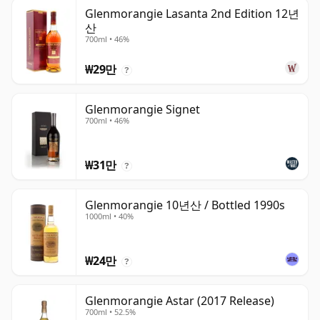
Glenmorangie Lasanta 2nd Edition 12년
산
700ml • 46%
₩29만
?
Glenmorangie Signet
700ml • 46%
₩31만
?
Glenmorangie 10년산 / Bottled 1990s
1000ml • 40%
₩24만
?
Glenmorangie Astar (2017 Release)
700ml • 52.5%