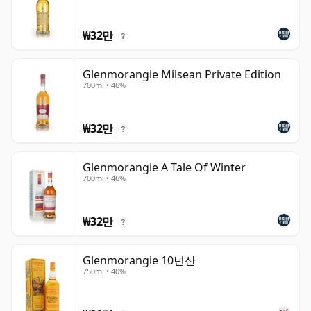
₩32만
?
Glenmorangie Milsean Private Edition
700ml • 46%
₩32만
?
Glenmorangie A Tale Of Winter
700ml • 46%
₩32만
?
Glenmorangie 10년산
750ml • 40%