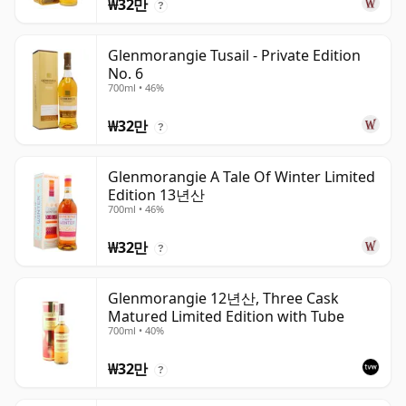
₩32만
?
Glenmorangie Tusail - Private Edition
No. 6
700ml • 46%
₩32만
?
Glenmorangie A Tale Of Winter Limited
Edition 13년산
700ml • 46%
₩32만
?
Glenmorangie 12년산, Three Cask
Matured Limited Edition with Tube
700ml • 40%
₩32만
?