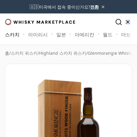
×
🇺🇸
미국에서 접속 중이신가요?
전환
스카치
아이리시
일본
아메리칸
월드
더보기
홈
/
스카치 위스키
/
Highland 스카치 위스키
/
Glenmorangie Whisky
/
G