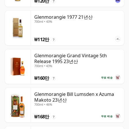
₩120만
?
Glenmorangie 1977 21년산
700ml • 43%
₩112만
?
Glenmorangie Grand Vintage 5th
Release 1995 23년산
700ml • 43%
₩160만
무료 배송
?
Glenmorangie Bill Lumsden x Azuma
Makoto 23년산
700ml • 46%
₩168만
무료 배송
?