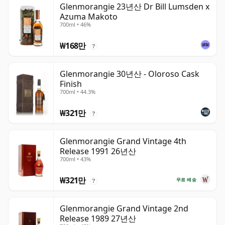
Glenmorangie 23년산 Dr Bill Lumsden x
Azuma Makoto
700ml • 46%
₩168만
?
Glenmorangie 30년산 - Oloroso Cask
Finish
700ml • 44.3%
₩321만
?
Glenmorangie Grand Vintage 4th
Release 1991 26년산
700ml • 43%
₩321만
무료 배송
?
Glenmorangie Grand Vintage 2nd
Release 1989 27년산