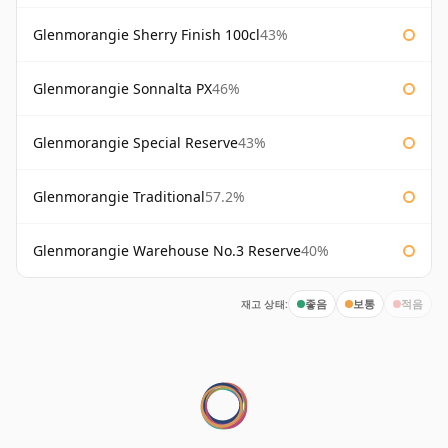
Glenmorangie Sherry Finish 100cl
43%
Glenmorangie Sonnalta PX
46%
Glenmorangie Special Reserve
43%
Glenmorangie Traditional
57.2%
Glenmorangie Warehouse No.3 Reserve
40%
재고 상태:
좋음
보통
적음