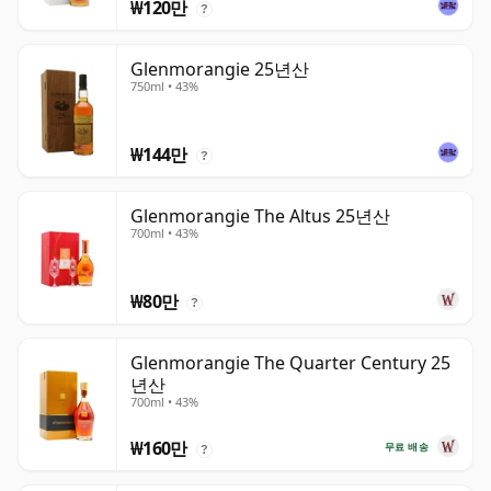
₩120만
?
Glenmorangie 25년산
750ml • 43%
₩144만
?
Glenmorangie The Altus 25년산
700ml • 43%
₩80만
?
Glenmorangie The Quarter Century 25
년산
700ml • 43%
₩160만
무료 배송
?