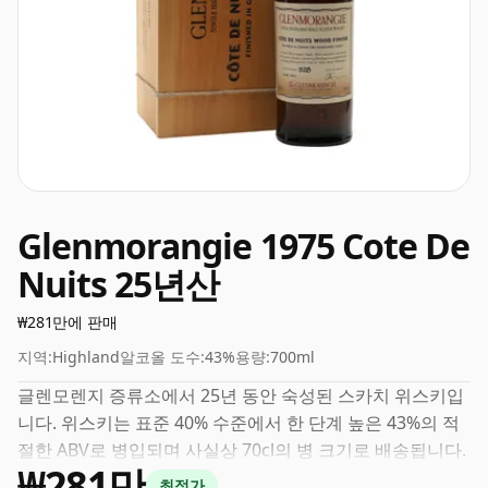
Glenmorangie 1975 Cote De
Nuits 25년산
₩281만에 판매
지역:
Highland
알코올 도수:
43%
용량:
700ml
글렌모렌지 증류소에서 25년 동안 숙성된 스카치 위스키입
니다. 위스키는 표준 40% 수준에서 한 단계 높은 43%의 적
절한 ABV로 병입되며 사실상 70cl의 병 크기로 배송됩니다.
₩281만
최적가