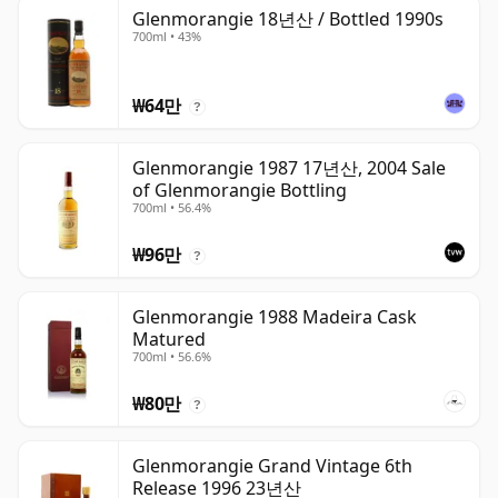
Glenmorangie 18년산 / Bottled 1990s
700ml • 43%
₩64만
?
Glenmorangie 1987 17년산, 2004 Sale
of Glenmorangie Bottling
700ml • 56.4%
₩96만
?
Glenmorangie 1988 Madeira Cask
Matured
700ml • 56.6%
₩80만
?
Glenmorangie Grand Vintage 6th
Release 1996 23년산