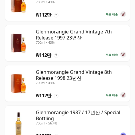
700ml • 43%
₩112만
무료 배송
?
Glenmorangie Grand Vintage 7th
Release 1997 23년산
700ml • 43%
₩112만
무료 배송
?
Glenmorangie Grand Vintage 8th
Release 1998 23년산
700ml • 43%
₩112만
무료 배송
?
Glenmorangie 1987 / 17년산 / Special
Bottling
700ml • 56.4%