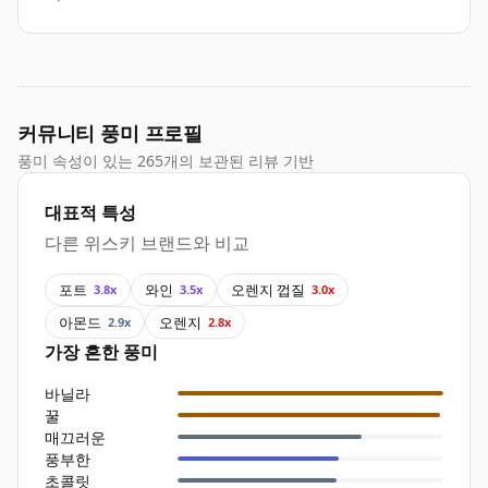
커뮤니티 풍미 프로필
풍미 속성이 있는 265개의 보관된 리뷰 기반
대표적 특성
다른 위스키 브랜드와 비교
포트
와인
오렌지 껍질
3.8x
3.5x
3.0x
아몬드
오렌지
2.9x
2.8x
가장 흔한 풍미
바닐라
꿀
매끄러운
풍부한
초콜릿