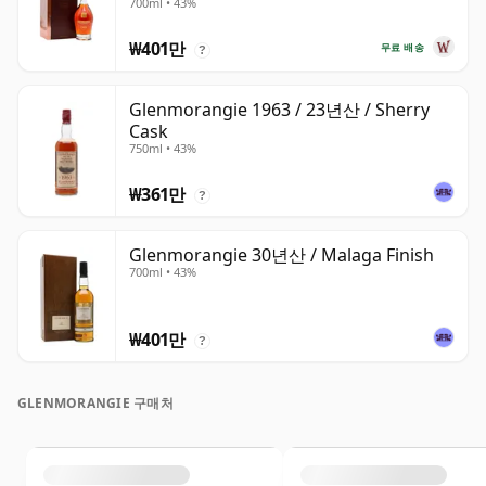
700ml • 43%
₩401만
무료 배송
?
Glenmorangie 1963 / 23년산 / Sherry
Cask
750ml • 43%
₩361만
?
Glenmorangie 30년산 / Malaga Finish
700ml • 43%
₩401만
?
GLENMORANGIE 구매처