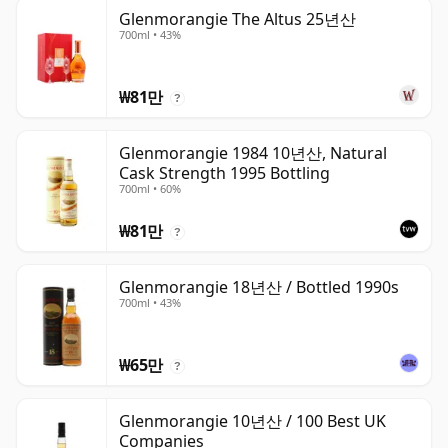
Glenmorangie The Altus 25년산
700ml • 43%
₩81만
?
Glenmorangie 1984 10년산, Natural
Cask Strength 1995 Bottling
700ml • 60%
₩81만
?
Glenmorangie 18년산 / Bottled 1990s
700ml • 43%
₩65만
?
Glenmorangie 10년산 / 100 Best UK
Companies