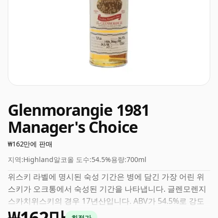
Glenmorangie 1981
Manager's Choice
₩162만에 판매
지역:
Highland
알코올 도수:
54.5%
용량:
700ml
위스키 라벨에 명시된 숙성 기간은 병에 담긴 가장 어린 위
스키가 오크통에서 숙성된 기간을 나타냅니다. 글렌모렌지
스카치위스키의 경우 17년산입니다. ABV가 54.5%로 강도
₩162만
가 더 높은 위스키로 간주될 수 있습니다. 70cl의 일반 병입
최적가