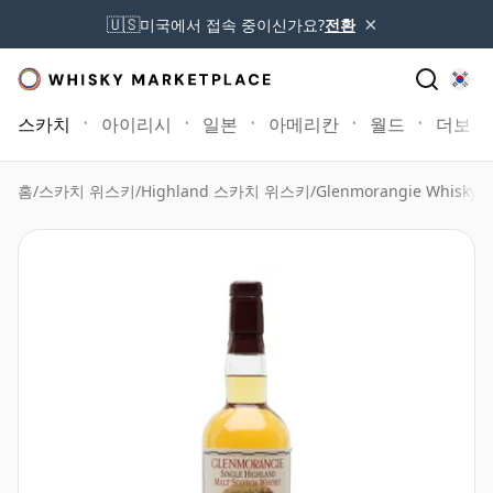
×
🇺🇸
미국에서 접속 중이신가요?
전환
스카치
아이리시
일본
아메리칸
월드
더보기
홈
/
스카치 위스키
/
Highland 스카치 위스키
/
Glenmorangie Whisky
/
G