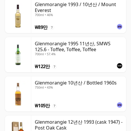
Glenmorangie 1993 / 10년산 / Mount
Everest
700ml • 46%
₩89만
?
Glenmorangie 1995 11년산, SMWS
125.6 - Toffee, Toffee, Toffee
700ml • 57.4%
₩122만
?
Glenmorangie 10년산 / Bottled 1960s
750ml • 43%
₩105만
?
Glenmorangie 12년산 1993 (cask 1947) -
Post Oak Cask