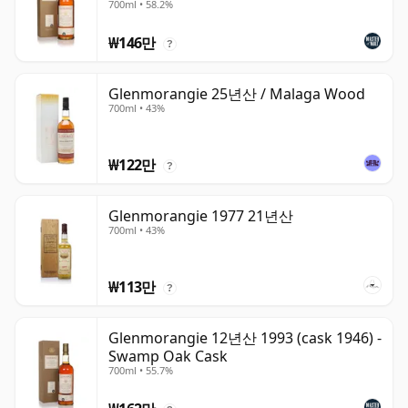
700ml • 58.2%
₩146만
?
Glenmorangie 25년산 / Malaga Wood
700ml • 43%
₩122만
?
Glenmorangie 1977 21년산
700ml • 43%
₩113만
?
Glenmorangie 12년산 1993 (cask 1946) -
Swamp Oak Cask
700ml • 55.7%