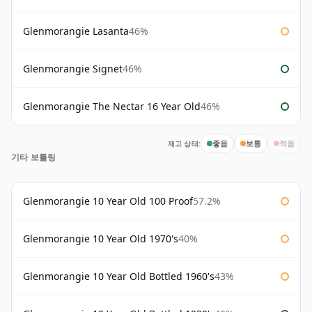
Glenmorangie Lasanta
46%
Glenmorangie Signet
46%
Glenmorangie The Nectar 16 Year Old
46%
재고 상태:
좋음
보통
적음
기타 보틀링
Glenmorangie 10 Year Old 100 Proof
57.2%
Glenmorangie 10 Year Old 1970's
40%
Glenmorangie 10 Year Old Bottled 1960's
43%