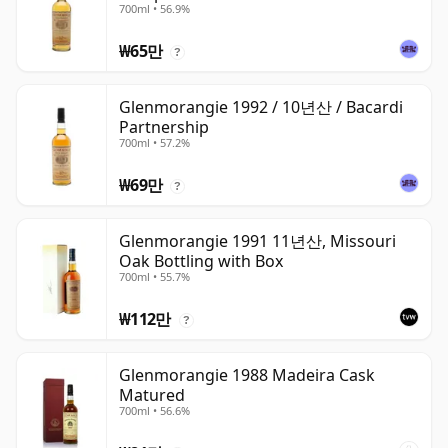
700ml • 56.9%
₩65만
?
Glenmorangie 1992 / 10년산 / Bacardi
Partnership
700ml • 57.2%
₩69만
?
Glenmorangie 1991 11년산, Missouri
Oak Bottling with Box
700ml • 55.7%
₩112만
?
Glenmorangie 1988 Madeira Cask
Matured
700ml • 56.6%