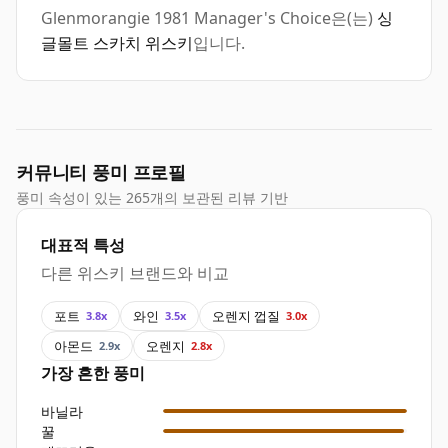
Glenmorangie 1981 Manager's Choice은(는)
싱
글몰트 스카치 위스키
입니다.
커뮤니티 풍미 프로필
풍미 속성이 있는 265개의 보관된 리뷰 기반
대표적 특성
다른 위스키 브랜드와 비교
포트
와인
오렌지 껍질
3.8x
3.5x
3.0x
아몬드
오렌지
2.9x
2.8x
가장 흔한 풍미
바닐라
꿀