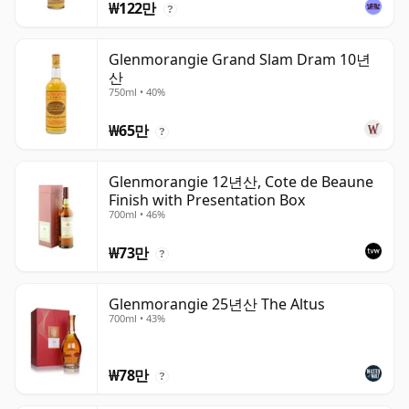
₩122만
?
Glenmorangie Grand Slam Dram 10년
산
750ml • 40%
₩65만
?
Glenmorangie 12년산, Cote de Beaune
Finish with Presentation Box
700ml • 46%
₩73만
?
Glenmorangie 25년산 The Altus
700ml • 43%
₩78만
?