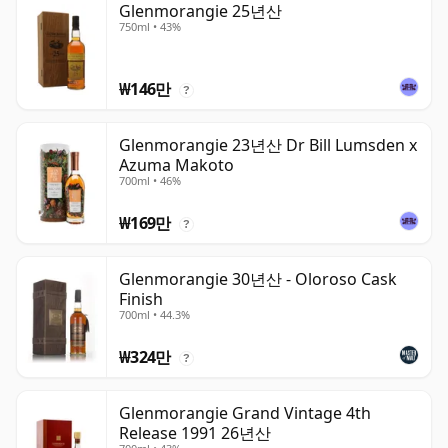
Glenmorangie 25년산
750ml • 43%
₩146만
?
Glenmorangie 23년산 Dr Bill Lumsden x
Azuma Makoto
700ml • 46%
₩169만
?
Glenmorangie 30년산 - Oloroso Cask
Finish
700ml • 44.3%
₩324만
?
Glenmorangie Grand Vintage 4th
Release 1991 26년산