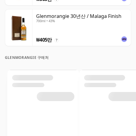
Glenmorangie 30년산 / Malaga Finish
700ml • 43%
₩405만
?
GLENMORANGIE 구매처