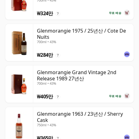
700ml • 43%
₩324만
무료 배송
?
Glenmorangie 1975 / 25년산 / Cote De
Nuits
700ml • 43%
₩284만
?
Glenmorangie Grand Vintage 2nd
Release 1989 27년산
700ml • 43%
₩405만
무료 배송
?
Glenmorangie 1963 / 23년산 / Sherry
Cask
750ml • 43%
₩365만
?