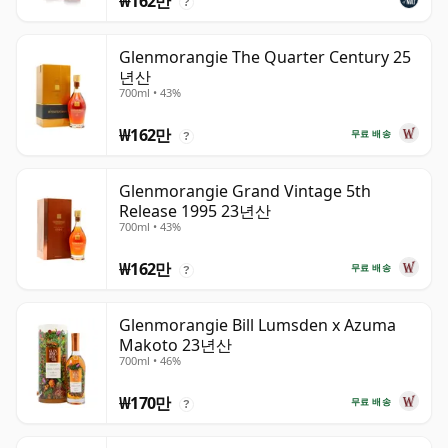
₩162만
?
Glenmorangie The Quarter Century 25
년산
700ml • 43%
₩162만
무료 배송
?
Glenmorangie Grand Vintage 5th
Release 1995 23년산
700ml • 43%
₩162만
무료 배송
?
Glenmorangie Bill Lumsden x Azuma
Makoto 23년산
700ml • 46%
₩170만
무료 배송
?