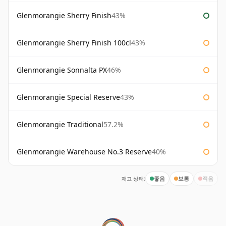
Glenmorangie Sherry Finish
43%
Glenmorangie Sherry Finish 100cl
43%
Glenmorangie Sonnalta PX
46%
Glenmorangie Special Reserve
43%
Glenmorangie Traditional
57.2%
Glenmorangie Warehouse No.3 Reserve
40%
재고 상태:
좋음
보통
적음