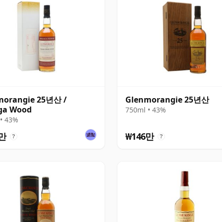
morangie 25년산 /
Glenmorangie 25년산
ga Wood
750ml • 43%
• 43%
2만
₩146만
?
?