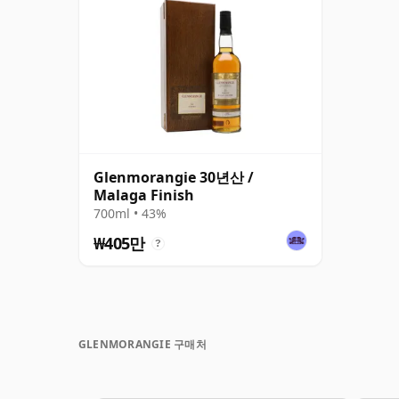
Glenmorangie 30년산 /
Malaga Finish
700ml • 43%
₩405만
?
GLENMORANGIE 구매처