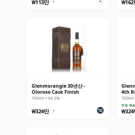
₩113만
₩16
?
Glenmorangie 30년산 -
Glen
Oloroso Cask Finish
4th R
700ml • 44.3%
700ml 
무료 배
₩324만
₩32
?