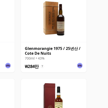
Glenmorangie 1975 / 25년산 /
Cote De Nuits
700ml • 43%
₩284만
?