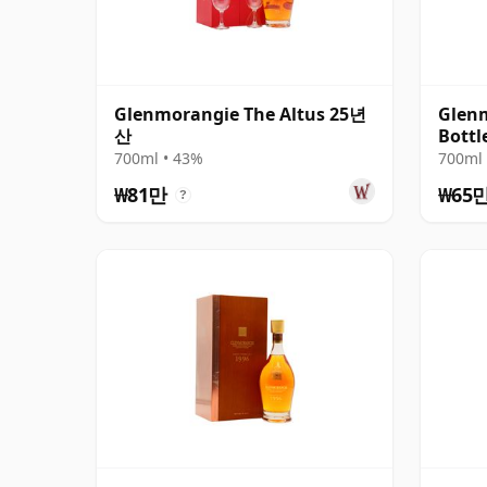
Glenmorangie The Altus 25년
Glen
산
Bottl
700ml • 43%
700ml 
₩81만
₩65
?