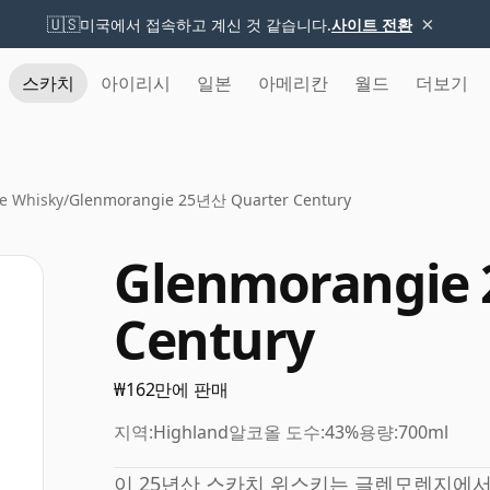
×
🇺🇸
미국에서 접속하고 계신 것 같습니다.
사이트 전환
스카치
아이리시
일본
아메리칸
월드
더보기
e Whisky
/
Glenmorangie 25년산 Quarter Century
Glenmorangie
Century
₩162만에 판매
지역:
Highland
알코올 도수:
43%
용량:
700ml
이 25년산 스카치 위스키는 글렌모렌지에서 