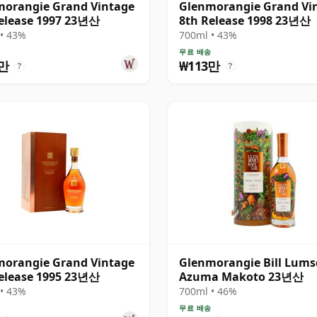
morangie Grand Vintage
Glenmorangie Grand Vi
elease 1997 23년산
8th Release 1998 23년산
• 43%
700ml • 43%
송
무료 배송
3만
₩113만
?
?
morangie Grand Vintage
Glenmorangie Bill Lums
elease 1995 23년산
Azuma Makoto 23년산
• 43%
700ml • 46%
송
무료 배송