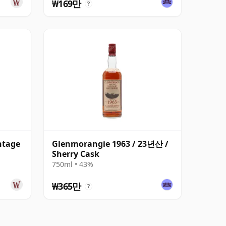
₩169만
?
ntage
Glenmorangie 1963 / 23년산 /
Sherry Cask
750ml • 43%
₩365만
?