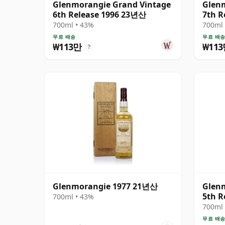
Glenmorangie Grand Vintage
Glen
6th Release 1996 23년산
7th R
700ml • 43%
700ml 
무료 배송
무료 배
₩113만
₩11
?
Glenmorangie 1977 21년산
Glen
5th R
700ml • 43%
700ml 
무료 배