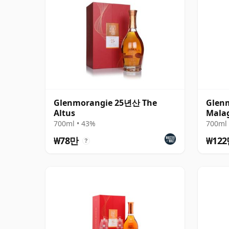
Glenmorangie 25년산 The
Glen
Altus
Mala
700ml • 43%
700ml 
₩78만
₩12
?