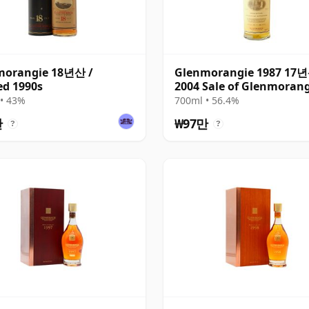
morangie 18년산 /
Glenmorangie 1987 17
ed 1990s
2004 Sale of Glenmoran
Bottling
• 43%
700ml • 56.4%
만
₩97만
?
?