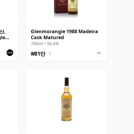
년산,
Glenmorangie 1988 Madeira
gie
Cask Matured
700ml • 56.6%
₩81만
?