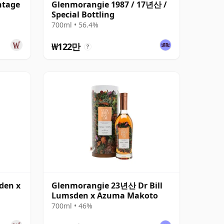
ntage
Glenmorangie 1987 / 17년산 /
Special Bottling
700ml • 56.4%
₩122만
?
den x
Glenmorangie 23년산 Dr Bill
Lumsden x Azuma Makoto
700ml • 46%