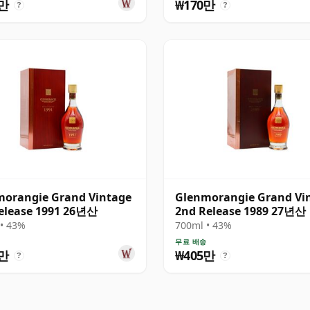
2만
₩170만
?
?
morangie Grand Vintage
Glenmorangie Grand Vi
elease 1991 26년산
2nd Release 1989 27년산
• 43%
700ml • 43%
송
무료 배송
4만
₩405만
?
?