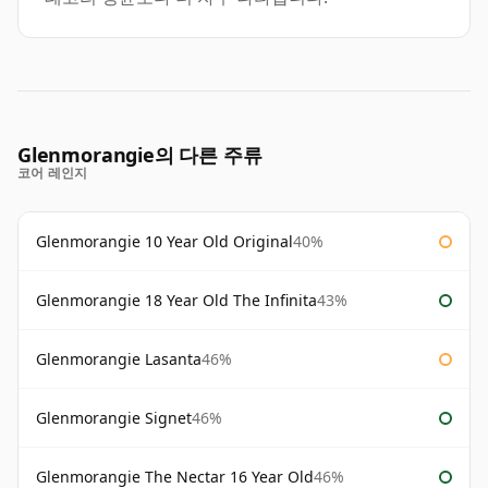
Glenmorangie의 다른 주류
코어 레인지
Glenmorangie 10 Year Old Original
40%
Glenmorangie 18 Year Old The Infinita
43%
Glenmorangie Lasanta
46%
Glenmorangie Signet
46%
Glenmorangie The Nectar 16 Year Old
46%