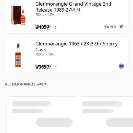
Glenmorangie Grand Vintage 2nd
Release 1989 27년산
700ml • 43%
₩405만
무료 배송
?
Glenmorangie 1963 / 23년산 / Sherry
Cask
750ml • 43%
₩365만
?
GLENMORANGIE 구매처