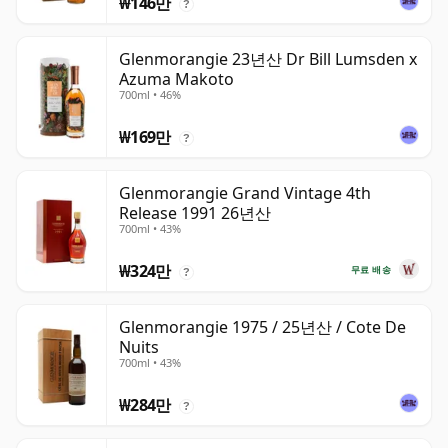
₩146만
?
Glenmorangie 23년산 Dr Bill Lumsden x
Azuma Makoto
700ml • 46%
₩169만
?
Glenmorangie Grand Vintage 4th
Release 1991 26년산
700ml • 43%
₩324만
무료 배송
?
Glenmorangie 1975 / 25년산 / Cote De
Nuits
700ml • 43%
₩284만
?