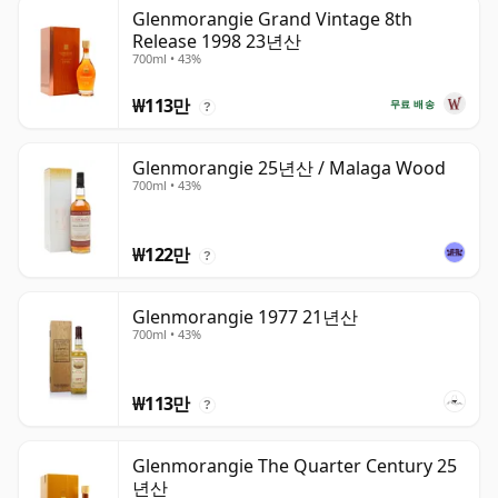
Glenmorangie Grand Vintage 8th
Release 1998 23년산
700ml • 43%
₩113만
무료 배송
?
Glenmorangie 25년산 / Malaga Wood
700ml • 43%
₩122만
?
Glenmorangie 1977 21년산
700ml • 43%
₩113만
?
Glenmorangie The Quarter Century 25
년산