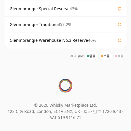
Glenmorangie Special Reserve
43%
Glenmorangie Traditional
57.2%
Glenmorangie Warehouse No.3 Reserve
40%
재고 상태:
좋음
보통
적음
© 2026 Whisky Marketplace Ltd.
128 City Road, London, EC1V 2NX, UK ·
회사 번호 17204643
·
VAT 519 9116 71