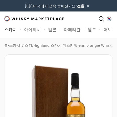
×
🇺🇸
미국에서 접속 중이신가요?
전환
스카치
아이리시
일본
아메리칸
월드
더보기
홈
/
스카치 위스키
/
Highland 스카치 위스키
/
Glenmorangie Whisky
/
G