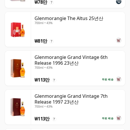
₩78만
?
Glenmorangie The Altus 25년산
700ml • 43%
₩81만
?
Glenmorangie Grand Vintage 6th
Release 1996 23년산
700ml • 43%
₩113만
무료 배송
?
Glenmorangie Grand Vintage 7th
Release 1997 23년산
700ml • 43%
₩113만
무료 배송
?