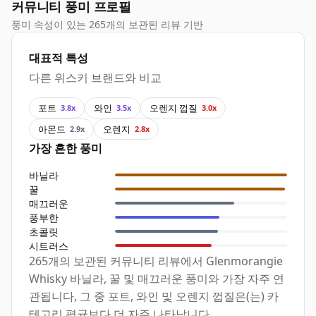
커뮤니티 풍미 프로필
풍미 속성이 있는 265개의 보관된 리뷰 기반
대표적 특성
다른 위스키 브랜드와 비교
포트
와인
오렌지 껍질
3.8x
3.5x
3.0x
아몬드
오렌지
2.9x
2.8x
가장 흔한 풍미
바닐라
꿀
매끄러운
풍부한
초콜릿
시트러스
265개의 보관된 커뮤니티 리뷰에서 Glenmorangie
Whisky 바닐라, 꿀 및 매끄러운 풍미와 가장 자주 연
관됩니다, 그 중 포트, 와인 및 오렌지 껍질은(는) 카
테고리 평균보다 더 자주 나타납니다.