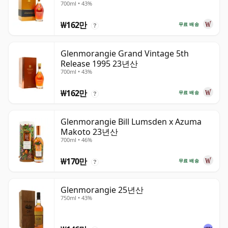
700ml • 43%
₩162만
무료 배송
?
Glenmorangie Grand Vintage 5th
Release 1995 23년산
700ml • 43%
₩162만
무료 배송
?
Glenmorangie Bill Lumsden x Azuma
Makoto 23년산
700ml • 46%
₩170만
무료 배송
?
Glenmorangie 25년산
750ml • 43%