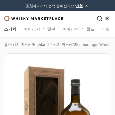
×
🇺🇸
미국에서 접속 중이신가요?
전환
스카치
아이리시
일본
아메리칸
월드
더보기
홈
/
스카치 위스키
/
Highland 스카치 위스키
/
Glenmorangie Whisky
/
G