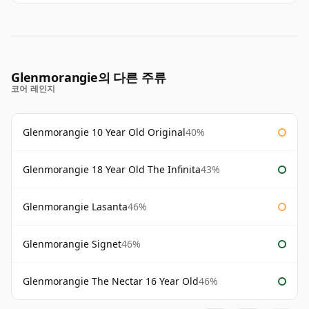
Glenmorangie의 다른 주류
코어 레인지
Glenmorangie 10 Year Old Original
40%
Glenmorangie 18 Year Old The Infinita
43%
Glenmorangie Lasanta
46%
Glenmorangie Signet
46%
Glenmorangie The Nectar 16 Year Old
46%