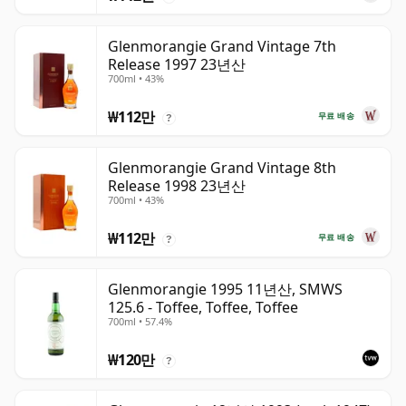
Glenmorangie Grand Vintage 7th
Release 1997 23년산
700ml • 43%
₩112만
무료 배송
?
Glenmorangie Grand Vintage 8th
Release 1998 23년산
700ml • 43%
₩112만
무료 배송
?
Glenmorangie 1995 11년산, SMWS
125.6 - Toffee, Toffee, Toffee
700ml • 57.4%
₩120만
?