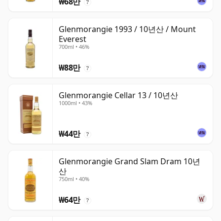
₩68만
?
Glenmorangie 1993 / 10년산 / Mount
Everest
700ml • 46%
₩88만
?
Glenmorangie Cellar 13 / 10년산
1000ml • 43%
₩44만
?
Glenmorangie Grand Slam Dram 10년
산
750ml • 40%
₩64만
?