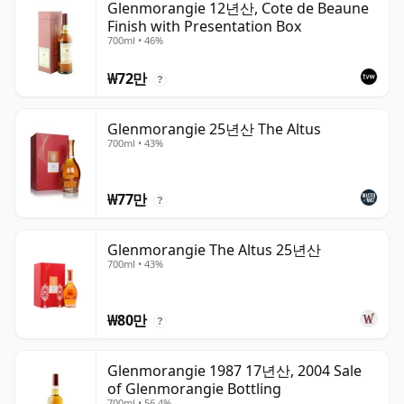
Glenmorangie 12년산, Cote de Beaune
Finish with Presentation Box
700ml • 46%
₩72만
?
Glenmorangie 25년산 The Altus
700ml • 43%
₩77만
?
Glenmorangie The Altus 25년산
700ml • 43%
₩80만
?
Glenmorangie 1987 17년산, 2004 Sale
of Glenmorangie Bottling
700ml • 56.4%