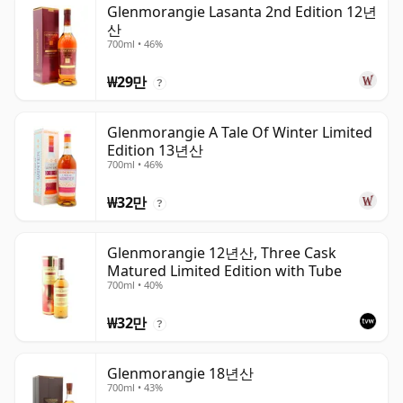
Glenmorangie Lasanta 2nd Edition 12년
산
700ml • 46%
₩29만
?
Glenmorangie A Tale Of Winter Limited
Edition 13년산
700ml • 46%
₩32만
?
Glenmorangie 12년산, Three Cask
Matured Limited Edition with Tube
700ml • 40%
₩32만
?
Glenmorangie 18년산
700ml • 43%