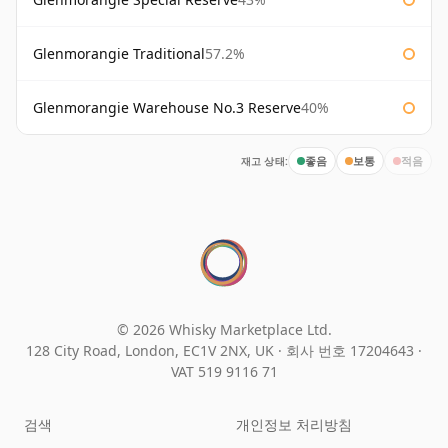
Glenmorangie Traditional
57.2%
Glenmorangie Warehouse No.3 Reserve
40%
재고 상태:
좋음
보통
적음
© 2026 Whisky Marketplace Ltd.
128 City Road, London, EC1V 2NX, UK ·
회사 번호 17204643
·
VAT 519 9116 71
검색
개인정보 처리방침