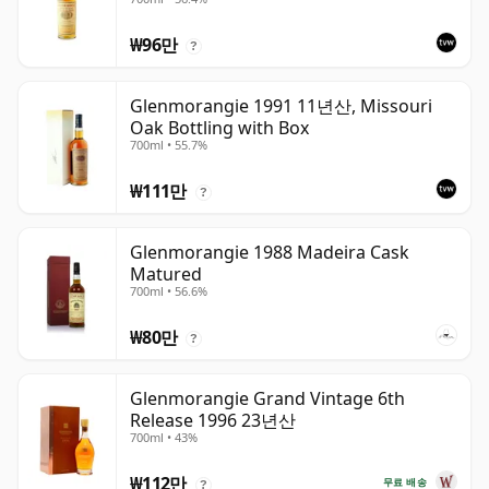
₩96만
?
Glenmorangie 1991 11년산, Missouri
Oak Bottling with Box
700ml • 55.7%
₩111만
?
Glenmorangie 1988 Madeira Cask
Matured
700ml • 56.6%
₩80만
?
Glenmorangie Grand Vintage 6th
Release 1996 23년산
700ml • 43%
₩112만
무료 배송
?