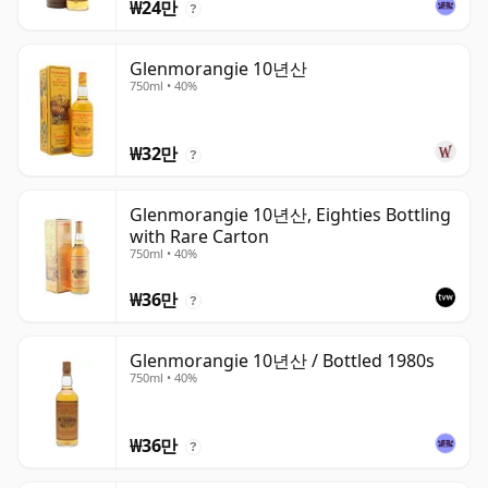
₩24만
?
Glenmorangie 10년산
750ml • 40%
₩32만
?
Glenmorangie 10년산, Eighties Bottling
with Rare Carton
750ml • 40%
₩36만
?
Glenmorangie 10년산 / Bottled 1980s
750ml • 40%
₩36만
?