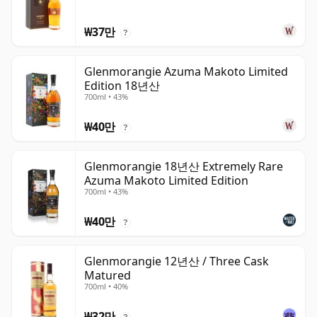
₩37만
?
Glenmorangie Azuma Makoto Limited
Edition 18년산
700ml • 43%
₩40만
?
Glenmorangie 18년산 Extremely Rare
Azuma Makoto Limited Edition
700ml • 43%
₩40만
?
Glenmorangie 12년산 / Three Cask
Matured
700ml • 40%
₩32만
?