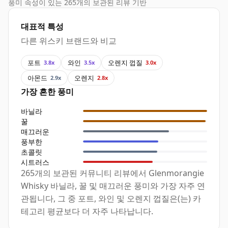
풍미 속성이 있는 265개의 보관된 리뷰 기반
대표적 특성
다른 위스키 브랜드와 비교
포트
와인
오렌지 껍질
3.8x
3.5x
3.0x
아몬드
오렌지
2.9x
2.8x
가장 흔한 풍미
바닐라
꿀
매끄러운
풍부한
초콜릿
시트러스
265개의 보관된 커뮤니티 리뷰에서 Glenmorangie
Whisky 바닐라, 꿀 및 매끄러운 풍미와 가장 자주 연
관됩니다, 그 중 포트, 와인 및 오렌지 껍질은(는) 카
테고리 평균보다 더 자주 나타납니다.