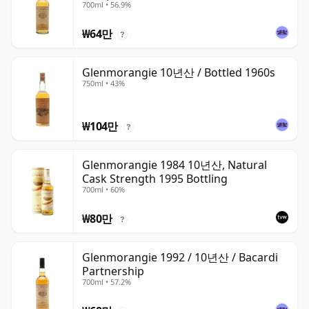
700ml • 56.9%
₩64만
?
Glenmorangie 10년산 / Bottled 1960s
750ml • 43%
₩104만
?
Glenmorangie 1984 10년산, Natural
Cask Strength 1995 Bottling
700ml • 60%
₩80만
?
Glenmorangie 1992 / 10년산 / Bacardi
Partnership
700ml • 57.2%