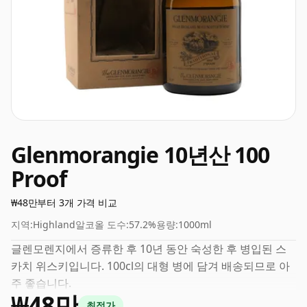
Glenmorangie 10년산 100
Proof
₩48만부터 3개 가격 비교
지역:
Highland
알코올 도수:
57.2%
용량:
1000ml
글렌모렌지에서 증류한 후 10년 동안 숙성한 후 병입된 스
카치 위스키입니다. 100cl의 대형 병에 담겨 배송되므로 아
주 좋습니다.
₩48만
최적가