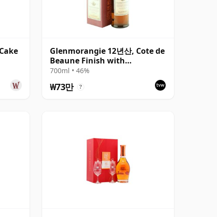
 Cake
Glenmorangie 12년산, Cote de
Beaune Finish with
Presentation Box
700ml • 46%
₩73만
?