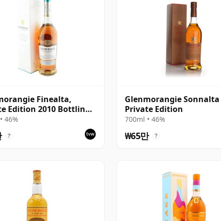
orangie Finealta,
Glenmorangie Sonnalta
te Edition 2010 Bottling
Private Edition
Box
• 46%
700ml • 46%
만
₩65만
?
?