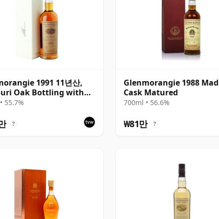
morangie 1991 11년산,
Glenmorangie 1988 Mad
uri Oak Bottling with
Cask Matured
• 55.7%
700ml • 56.6%
2만
₩81만
?
?