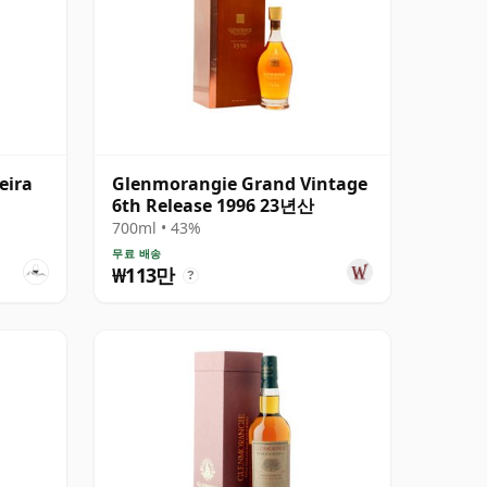
eira
Glenmorangie Grand Vintage
6th Release 1996 23년산
700ml • 43%
무료 배송
₩113만
?