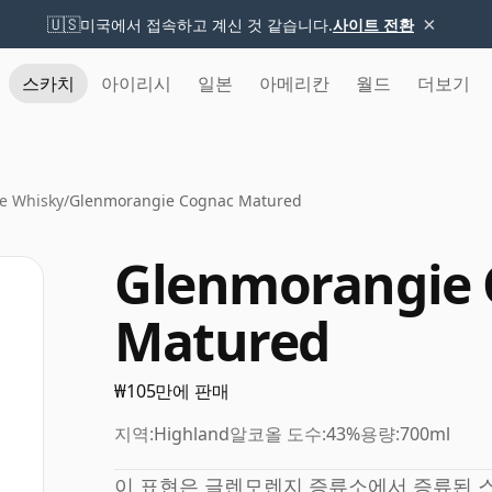
×
🇺🇸
미국에서 접속하고 계신 것 같습니다.
사이트 전환
스카치
아이리시
일본
아메리칸
월드
더보기
e Whisky
/
Glenmorangie Cognac Matured
Glenmorangie
Matured
₩105만에 판매
지역:
Highland
알코올 도수:
43%
용량:
700ml
이 표현은 글렌모렌지 증류소에서 증류된 스