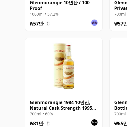
Glenmorangie 10년산 / 100
Glen
Proof
Priva
1000ml • 57.2%
700ml 
₩57만
₩57
?
Glenmorangie 1984 10년산,
Glen
Natural Cask Strength 1995
Bottl
Bottling
700ml • 60%
700ml 
₩81만
₩65
?