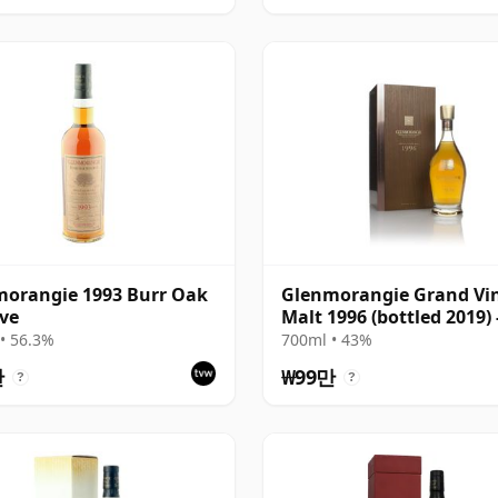
orangie 1993 Burr Oak
Glenmorangie Grand Vi
ve
Malt 1996 (bottled 2019) 
Bond House No.1
• 56.3%
700ml • 43%
만
₩99만
?
?