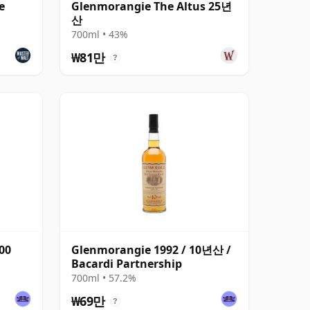
e
Glenmorangie The Altus 25년
산
700ml • 43%
₩81만
?
00
Glenmorangie 1992 / 10년산 /
Bacardi Partnership
700ml • 57.2%
₩69만
?