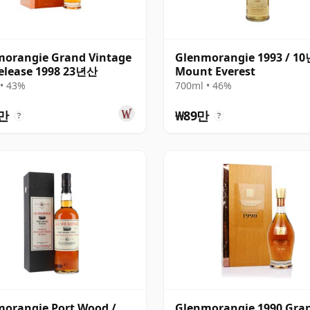
morangie Grand Vintage
Glenmorangie 1993 / 1
elease 1998 23년산
Mount Everest
• 43%
700ml • 46%
송
3만
₩89만
?
?
orangie Port Wood /
Glenmorangie 1990 Gra