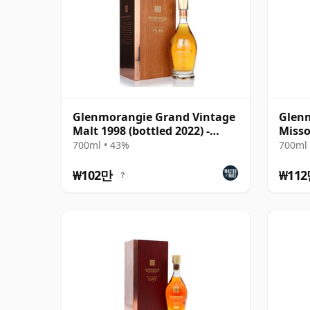
Glenmorangie Grand Vintage
Glen
Malt 1998 (bottled 2022) -
Misso
Bond House No.1
Box
700ml • 43%
700ml 
₩102만
₩11
?