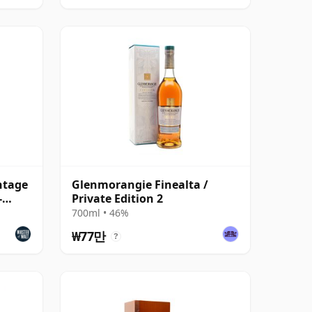
ntage
Glenmorangie Finealta /
-
Private Edition 2
700ml • 46%
₩77만
?