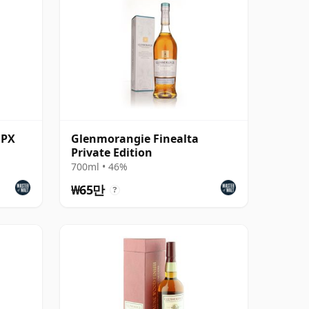
 PX
Glenmorangie Finealta
Private Edition
700ml • 46%
₩65만
?