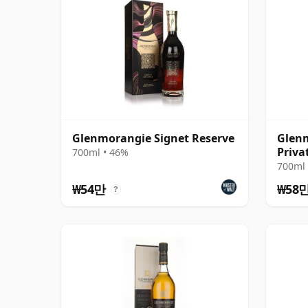
Glenmorangie Signet Reserve
Glenm
Priva
700ml • 46%
with 
700ml 
₩54만
₩58
?