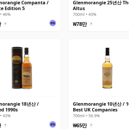
morangie Companta /
Glenmorangie 25년산 Th
te Edition 5
Altus
• 46%
700ml • 43%
만
₩78만
?
?
morangie 18년산 /
Glenmorangie 10년산 / 1
ed 1990s
Best UK Companies
• 43%
700ml • 56.9%
만
₩65만
?
?