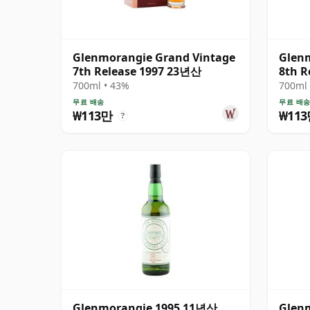
Glenmorangie Grand Vintage
Glen
7th Release 1997 23년산
8th R
700ml • 43%
700ml 
무료 배송
무료 배
₩113만
₩11
?
Glenmorangie 1995 11년산,
Glenm