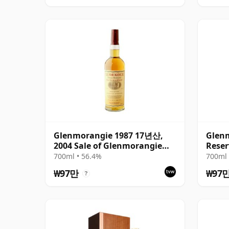
Glenmorangie 1987 17년산,
Glenm
2004 Sale of Glenmorangie
Reser
Bottling
700ml • 56.4%
700ml 
₩97만
₩97
?