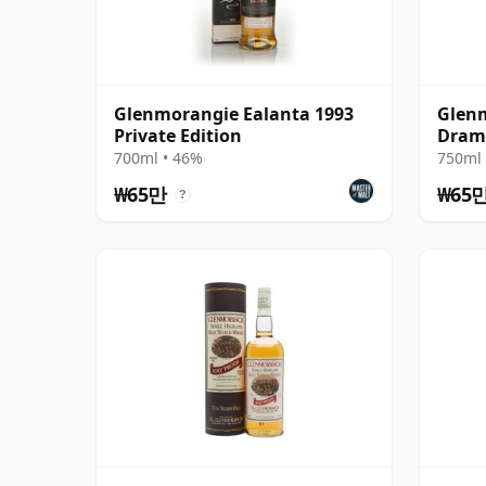
Glenmorangie Ealanta 1993
Glen
Private Edition
Dram
700ml • 46%
750ml 
₩65만
₩65
?