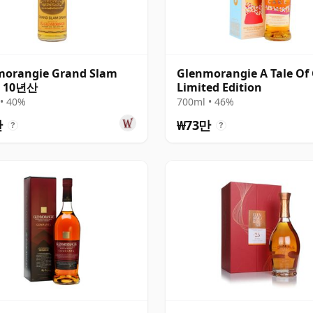
morangie Grand Slam
Glenmorangie A Tale Of
 10년산
Limited Edition
• 40%
700ml • 46%
만
₩73만
?
?