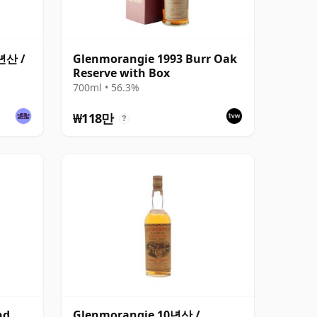
0년산 /
Glenmorangie 1993 Burr Oak
Reserve with Box
700ml • 56.3%
₩118만
?
nd
Glenmorangie 10년산 /