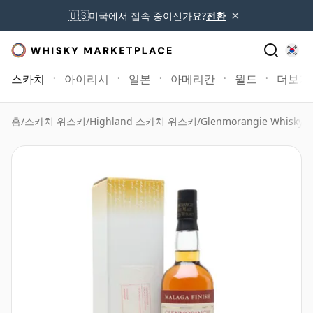
×
🇺🇸
미국에서 접속 중이신가요?
전환
스카치
아이리시
일본
아메리칸
월드
더보기
홈
/
스카치 위스키
/
Highland 스카치 위스키
/
Glenmorangie Whisky
/
G