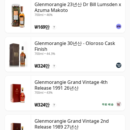
Glenmorangie 23년산 Dr Bill Lumsden x
Azuma Makoto
700ml • 46%
₩169만
?
Glenmorangie 30년산 - Oloroso Cask
Finish
700ml • 44.3%
₩324만
?
Glenmorangie Grand Vintage 4th
Release 1991 26년산
700ml • 43%
₩324만
무료 배송
?
Glenmorangie Grand Vintage 2nd
Release 1989 27년산