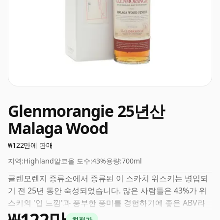
Glenmorangie 25년산
Malaga Wood
₩122만에 판매
지역:
Highland
알코올 도수:
43%
용량:
700ml
글렌모렌지 증류소에서 증류된 이 스카치 위스키는 병입되
기 전 25년 동안 숙성되었습니다. 많은 사람들은 43%가 위
스키의 '입 느낌'과 풍부한 풍미를 경험하기에 좋은 ABV라
₩122만
고 생각합니다.
최적가