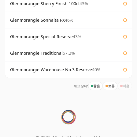
Glenmorangie Sherry Finish 100cl
43%
Glenmorangie Sonnalta PX
46%
Glenmorangie Special Reserve
43%
Glenmorangie Traditional
57.2%
Glenmorangie Warehouse No.3 Reserve
40%
재고 상태:
좋음
보통
적음