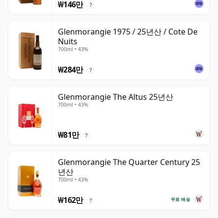
₩146만
?
Glenmorangie 1975 / 25년산 / Cote De
Nuits
700ml • 43%
₩284만
?
Glenmorangie The Altus 25년산
700ml • 43%
₩81만
?
Glenmorangie The Quarter Century 25
년산
700ml • 43%
₩162만
무료 배송
?