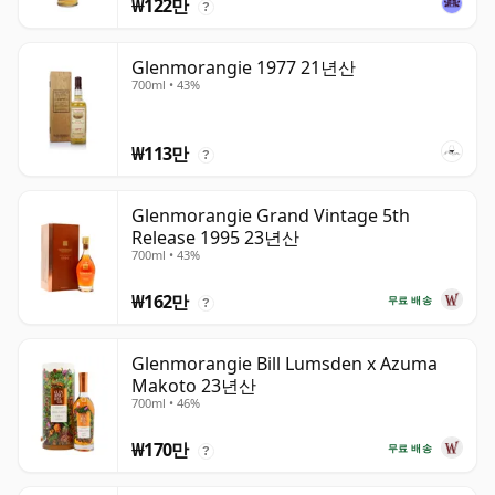
₩122만
?
Glenmorangie 1977 21년산
700ml • 43%
₩113만
?
Glenmorangie Grand Vintage 5th
Release 1995 23년산
700ml • 43%
₩162만
무료 배송
?
Glenmorangie Bill Lumsden x Azuma
Makoto 23년산
700ml • 46%
₩170만
무료 배송
?