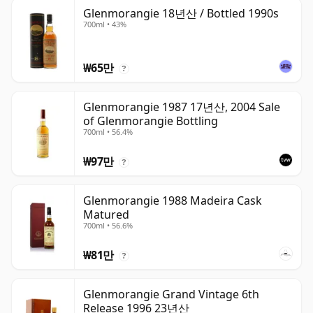
Glenmorangie 18년산 / Bottled 1990s
700ml • 43%
₩65만
?
Glenmorangie 1987 17년산, 2004 Sale
of Glenmorangie Bottling
700ml • 56.4%
₩97만
?
Glenmorangie 1988 Madeira Cask
Matured
700ml • 56.6%
₩81만
?
Glenmorangie Grand Vintage 6th
Release 1996 23년산