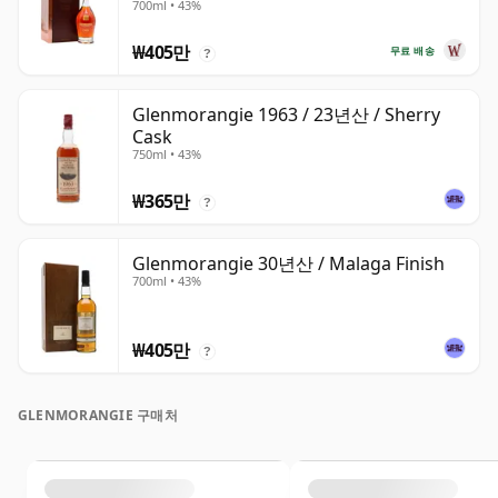
700ml • 43%
₩405만
무료 배송
?
Glenmorangie 1963 / 23년산 / Sherry
Cask
750ml • 43%
₩365만
?
Glenmorangie 30년산 / Malaga Finish
700ml • 43%
₩405만
?
GLENMORANGIE 구매처