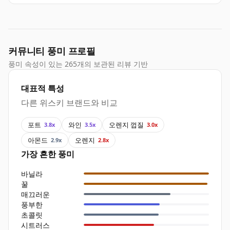
커뮤니티 풍미 프로필
풍미 속성이 있는 265개의 보관된 리뷰 기반
대표적 특성
다른 위스키 브랜드와 비교
포트
와인
오렌지 껍질
3.8x
3.5x
3.0x
아몬드
오렌지
2.9x
2.8x
가장 흔한 풍미
바닐라
꿀
매끄러운
풍부한
초콜릿
시트러스