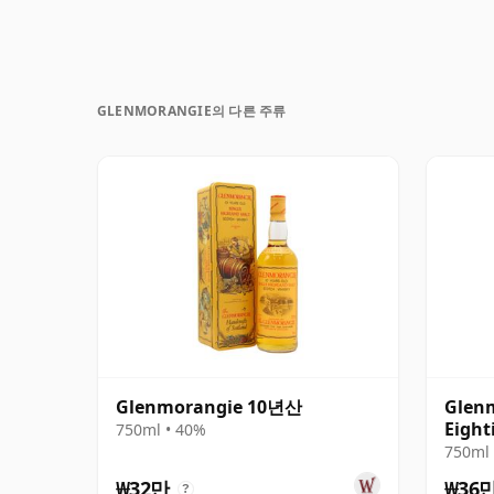
GLENMORANGIE의 다른 주류
Glenmorangie 10년산
Glen
Eight
750ml • 40%
Cart
750ml 
₩32만
₩36
?