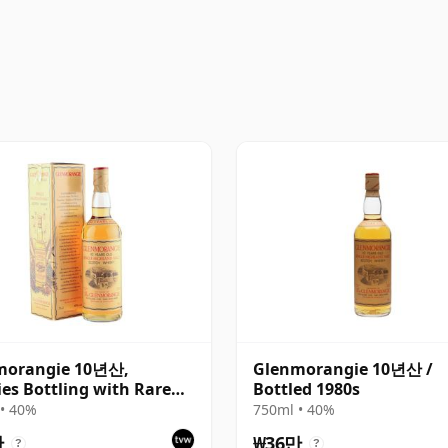
morangie 10년산,
Glenmorangie 10년산 /
ies Bottling with Rare
Bottled 1980s
on
• 40%
750ml • 40%
만
₩36만
?
?