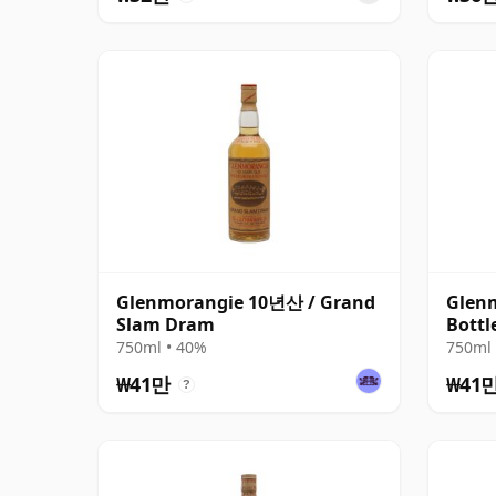
Glenmorangie 10년산 / Grand
Glen
Slam Dram
Bottl
750ml • 40%
750ml 
₩41만
₩41
?