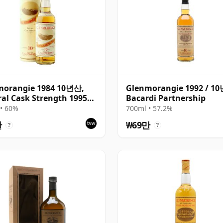
morangie 1984 10년산,
Glenmorangie 1992 / 1
al Cask Strength 1995
Bacardi Partnership
ing
• 60%
700ml • 57.2%
만
₩69만
?
?