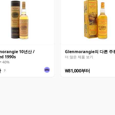
morangie 10년산 /
Glenmorangie의 다른 주
ed 1990s
더 많은 제품 보기
• 40%
만
₩81,000부터
?