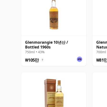
Glenmorangie 10년산 /
Glen
Bottled 1960s
Natur
Bottl
750ml • 43%
700ml 
₩105만
₩81
?