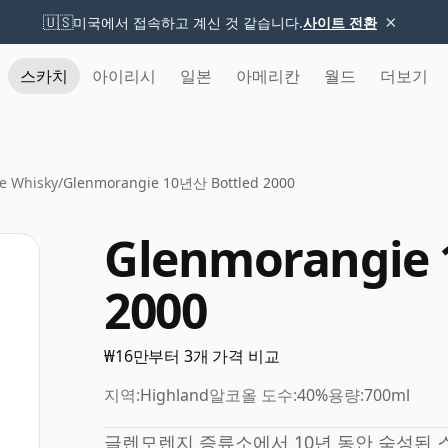
×
🇺🇸
미국에서 접속하고 계신 것 같습니다.
사이트 전환
스카치
아이리시
일본
아메리칸
월드
더보기
e Whisky
/
Glenmorangie 10년산 Bottled 2000
Glenmorangie 
2000
₩16만부터 3개 가격 비교
지역:
Highland
알코올 도수:
40%
용량:
700ml
글렌모렌지 증류소에서 10년 동안 숙성된 