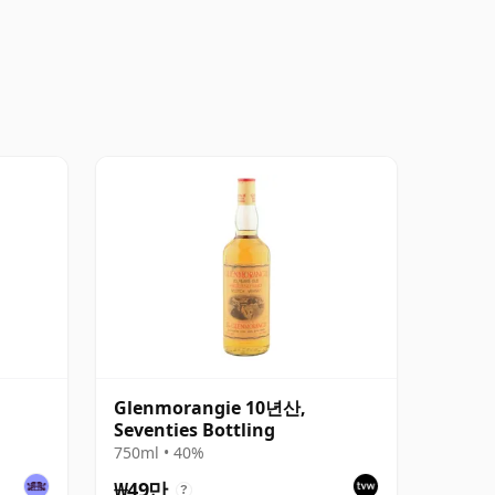
Glenmorangie 10년산,
Seventies Bottling
750ml • 40%
₩49만
?