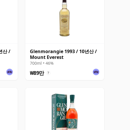
0년산 /
Glenmorangie 1993 / 10년산 /
Mount Everest
700ml • 46%
₩89만
?