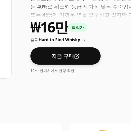
는 40%로 위스키 등급의 가장 낮은 수준입
또는 46%에 가까운 병을 요구하고 있지만
₩16만
다.
최적가
출처
Hard to Find Whisky
?
지금 구매
19+ · 판매처에서 연령 확인