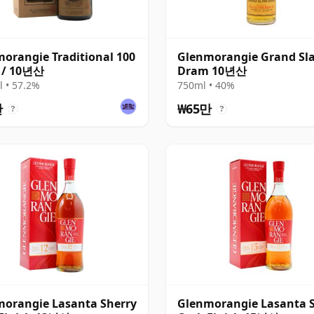
orangie Traditional 100
Glenmorangie Grand Sl
 / 10년산
Dram 10년산
 • 57.2%
750ml • 40%
만
₩65만
?
?
orangie Lasanta Sherry
Glenmorangie Lasanta 