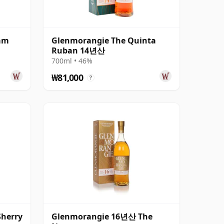
am
Glenmorangie The Quinta
Ruban 14년산
700ml • 46%
₩81,000
?
Sherry
Glenmorangie 16년산 The