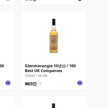
00
Glenmorangie 10년산 / 100
Best UK Companies
700ml • 56.9%
₩65만
?