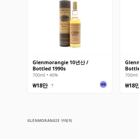
Glenmorangie 10년산 /
Glen
Bottled 1990s
Bottl
700ml • 40%
700ml 
₩18만
₩18
?
GLENMORANGIE 구매처