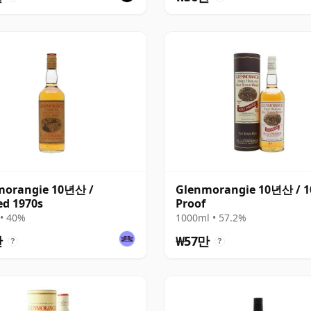
morangie 10년산 /
Glenmorangie 10년산 / 1
ed 1970s
Proof
• 40%
1000ml • 57.2%
만
₩57만
?
?