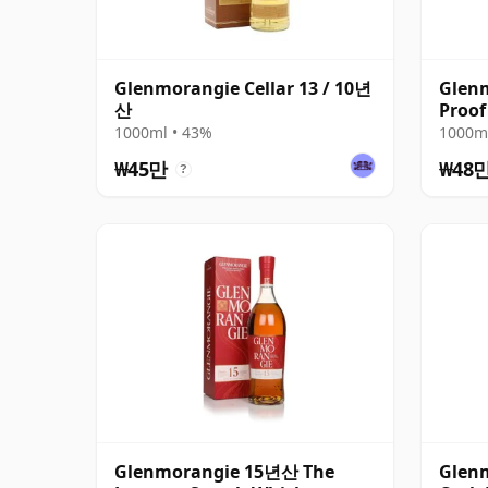
Glenmorangie Cellar 13 / 10년
Glenm
산
Proof
1000ml • 43%
1000ml
₩45만
₩48
?
Glenmorangie 15년산 The
Glenm