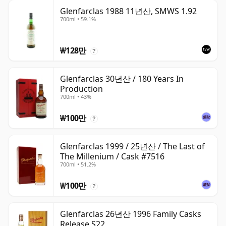
Glenfarclas 1988 11년산, SMWS 1.92
700ml • 59.1%
₩128만
?
Glenfarclas 30년산 / 180 Years In
Production
700ml • 43%
₩100만
?
Glenfarclas 1999 / 25년산 / The Last of
The Millenium / Cask #7516
700ml • 51.2%
₩100만
?
Glenfarclas 26년산 1996 Family Casks
Release S22