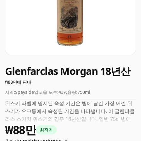
Glenfarclas Morgan 18년산
₩88만에 판매
지역:
Speyside
알코올 도수:
43%
용량:
750ml
위스키 라벨에 명시된 숙성 기간은 병에 담긴 가장 어린 위
스키가 오크통에서 숙성된 기간을 나타냅니다. 이 글렌파클
라스 스카치 위스키의 경우 18년산입니다. 일반 75cl 병에
₩88만
들어 있으며 건강한 ABV 43%로 병입됩니다.
최적가