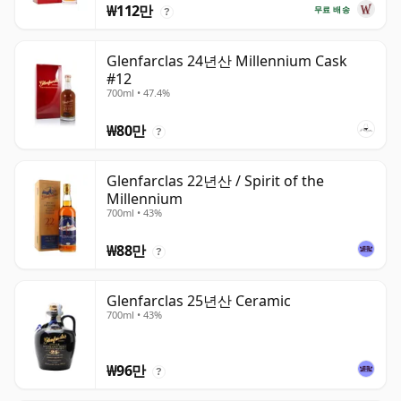
₩112만
무료 배송
?
Glenfarclas 24년산 Millennium Cask
#12
700ml • 47.4%
₩80만
?
Glenfarclas 22년산 / Spirit of the
Millennium
700ml • 43%
₩88만
?
Glenfarclas 25년산 Ceramic
700ml • 43%
₩96만
?