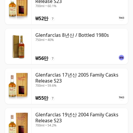
Release S23
700ml • 60.1%
₩52만
?
Glenfarclas 8년산 / Bottled 1980s
750ml • 40%
₩56만
?
Glenfarclas 17년산 2005 Family Casks
Release S23
700ml • 59.6%
₩55만
?
Glenfarclas 19년산 2004 Family Casks
Release S23
700ml • 54.2%