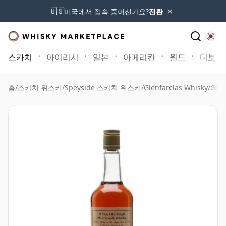
×
🇺🇸
미국에서 접속 중이신가요?
전환
스카치
아이리시
일본
아메리칸
월드
더보기
홈
/
스카치 위스키
/
Speyside 스카치 위스키
/
Glenfarclas Whisky
/
Gle