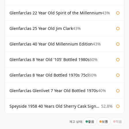
Glenfarclas 22 Year Old Spirit of the Millennium
43%
Glenfarclas 25 Year Old Jim Clark
43%
Glenfarclas 40 Year Old Millennium Edition
43%
Glenfarclas 8 Year Old '105' Bottled 1980s
60%
Glenfarclas 8 Year Old Bottled 1970s 75cl
60%
Glenfarclas Glenlivet 7 Year Old Bottled 1970s
40%
Speyside 1958 40 Years Old Sherry Cask Signatory
52.8%
재고 상태:
좋음
보통
적음