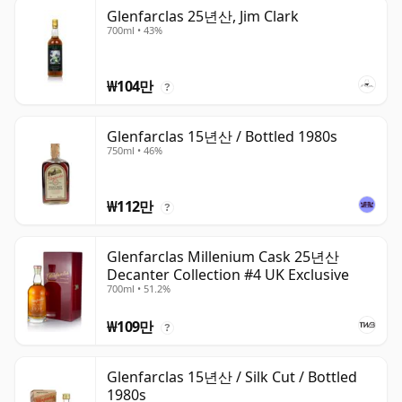
Glenfarclas 25년산, Jim Clark
700ml • 43%
₩104만
?
Glenfarclas 15년산 / Bottled 1980s
750ml • 46%
₩112만
?
Glenfarclas Millenium Cask 25년산
Decanter Collection #4 UK Exclusive
700ml • 51.2%
₩109만
?
Glenfarclas 15년산 / Silk Cut / Bottled
1980s