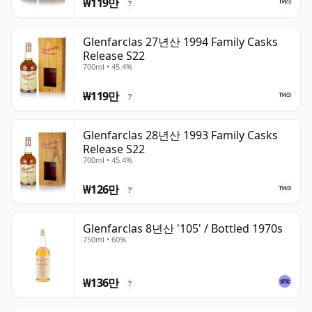
₩119만
?
Glenfarclas 27년산 1994 Family Casks
Release S22
700ml • 45.4%
₩119만
?
Glenfarclas 28년산 1993 Family Casks
Release S22
700ml • 45.4%
₩126만
?
Glenfarclas 8년산 '105' / Bottled 1970s
750ml • 60%
₩136만
?