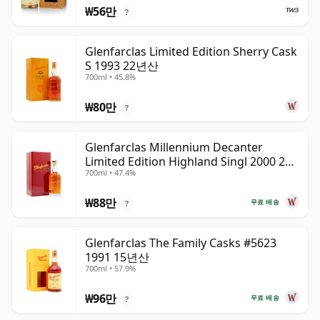
₩56만
?
Glenfarclas Limited Edition Sherry Cask
S 1993 22년산
700ml • 45.8%
₩80만
?
Glenfarclas Millennium Decanter
Limited Edition Highland Singl 2000 24
700ml • 47.4%
년산
₩88만
무료 배송
?
Glenfarclas The Family Casks #5623
1991 15년산
700ml • 57.9%
₩96만
무료 배송
?