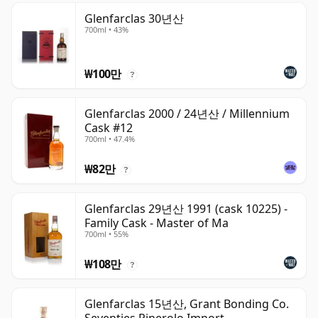
Glenfarclas 30년산
700ml • 43%
₩100만
?
Glenfarclas 2000 / 24년산 / Millennium
Cask #12
700ml • 47.4%
₩82만
?
Glenfarclas 29년산 1991 (cask 10225) -
Family Cask - Master of Ma
700ml • 55%
₩108만
?
Glenfarclas 15년산, Grant Bonding Co.