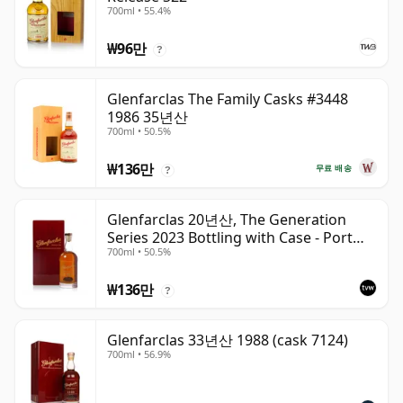
700ml • 55.4%
₩96만
?
Glenfarclas The Family Casks #3448
1986 35년산
700ml • 50.5%
₩136만
무료 배송
?
Glenfarclas 20년산, The Generation
Series 2023 Bottling with Case - Port
700ml • 50.5%
Pipe #1355
₩136만
?
Glenfarclas 33년산 1988 (cask 7124)
700ml • 56.9%