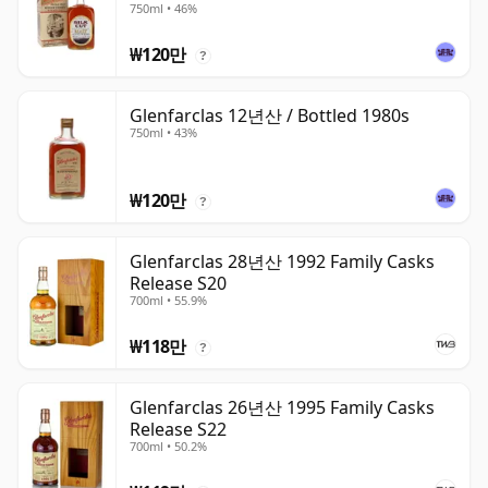
750ml • 46%
₩120만
?
Glenfarclas 12년산 / Bottled 1980s
750ml • 43%
₩120만
?
Glenfarclas 28년산 1992 Family Casks
Release S20
700ml • 55.9%
₩118만
?
Glenfarclas 26년산 1995 Family Casks
Release S22
700ml • 50.2%