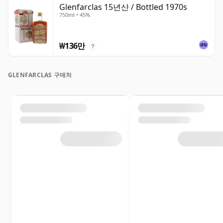
Glenfarclas 15년산 / Bottled 1970s
750ml • 45%
₩136만
?
GLENFARCLAS 구매처