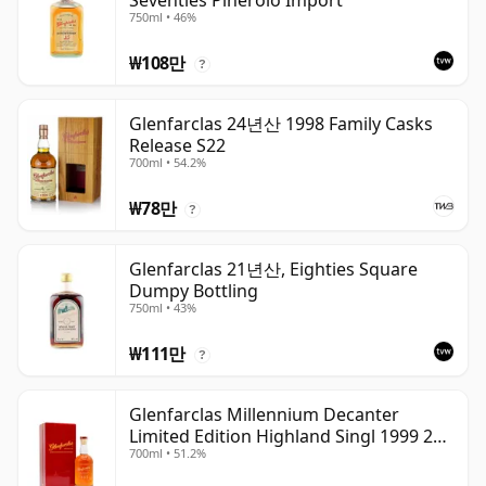
Seventies Pinerolo Import
750ml • 46%
₩108만
?
Glenfarclas 24년산 1998 Family Casks
Release S22
700ml • 54.2%
₩78만
?
Glenfarclas 21년산, Eighties Square
Dumpy Bottling
750ml • 43%
₩111만
?
Glenfarclas Millennium Decanter
Limited Edition Highland Singl 1999 25
700ml • 51.2%
년산