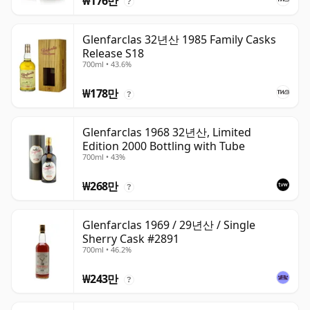
₩176만
?
Glenfarclas 32년산 1985 Family Casks
Release S18
700ml • 43.6%
₩178만
?
Glenfarclas 1968 32년산, Limited
Edition 2000 Bottling with Tube
700ml • 43%
₩268만
?
Glenfarclas 1969 / 29년산 / Single
Sherry Cask #2891
700ml • 46.2%
₩243만
?