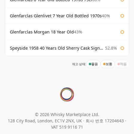
Glenfarclas Glenlivet 7 Year Old Bottled 1970s
40%
Glenfarclas Morgan 18 Year Old
43%
Speyside 1958 40 Years Old Sherry Cask Signatory
52.8%
재고 상태:
좋음
보통
적음
© 2026 Whisky Marketplace Ltd.
128 City Road, London, EC1V 2NX, UK ·
회사 번호 17204643
·
VAT 519 9116 71