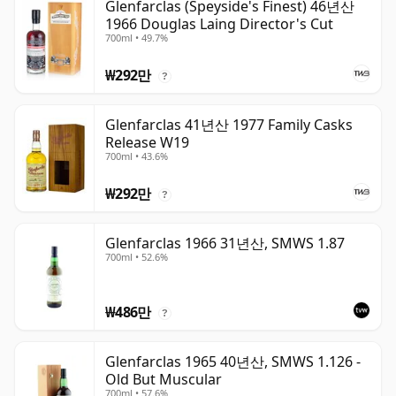
Glenfarclas (Speyside's Finest) 46년산
1966 Douglas Laing Director's Cut
700ml • 49.7%
₩292만
?
Glenfarclas 41년산 1977 Family Casks
Release W19
700ml • 43.6%
₩292만
?
Glenfarclas 1966 31년산, SMWS 1.87
700ml • 52.6%
₩486만
?
Glenfarclas 1965 40년산, SMWS 1.126 -
Old But Muscular
700ml • 57.6%