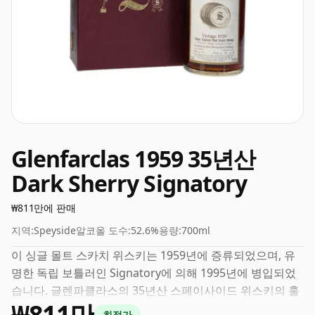
Glenfarclas 1959 35년산
Dark Sherry Signatory
₩811만에 판매
지역:
Speyside
알코올 도수:
52.6%
용량:
700ml
이 싱글 몰트 스카치 위스키는 1959년에 증류되었으며, 유
명한 독립 보틀러인 Signatory에 의해 1995년에 병입되었
습니다. 글렌파클라스의 35년산 스페이사이드 위스키의 훌
₩811만
륭한 예입니다. 52.6%의 좋은 음주 강도로 병에 담긴 이 위
최적가