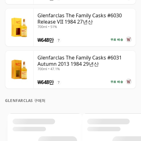
Glenfarclas The Family Casks #6030
Release VII 1984 27년산
700ml • 51%
₩648만
무료 배송
?
Glenfarclas The Family Casks #6031
Autumn 2013 1984 29년산
700ml • 47.1%
₩648만
무료 배송
?
GLENFARCLAS 구매처