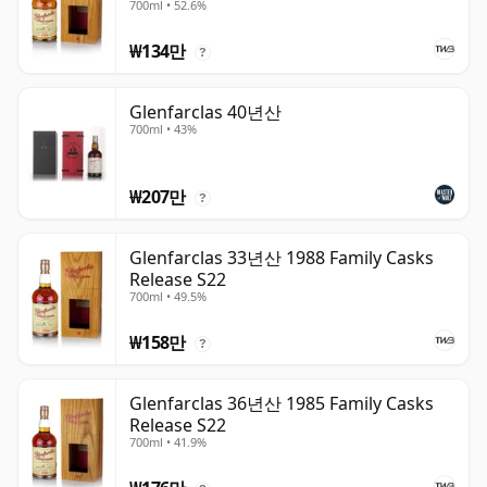
700ml • 52.6%
₩134만
?
Glenfarclas 40년산
700ml • 43%
₩207만
?
Glenfarclas 33년산 1988 Family Casks
Release S22
700ml • 49.5%
₩158만
?
Glenfarclas 36년산 1985 Family Casks
Release S22
700ml • 41.9%