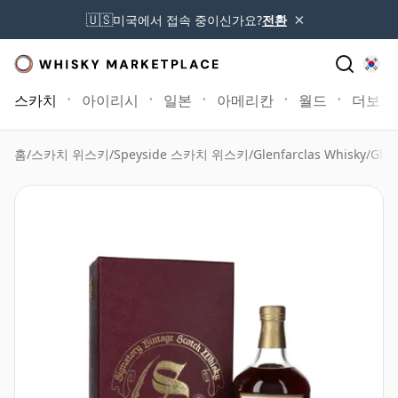
×
🇺🇸
미국에서 접속 중이신가요?
전환
스카치
아이리시
일본
아메리칸
월드
더보기
홈
/
스카치 위스키
/
Speyside 스카치 위스키
/
Glenfarclas Whisky
/
Glen