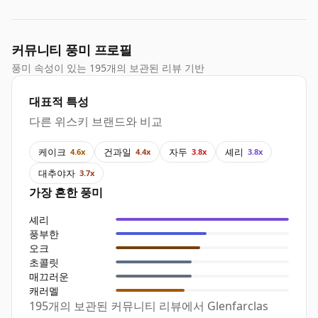
커뮤니티 풍미 프로필
풍미 속성이 있는 195개의 보관된 리뷰 기반
대표적 특성
다른 위스키 브랜드와 비교
케이크
건과일
자두
셰리
4.6x
4.4x
3.8x
3.8x
대추야자
3.7x
가장 흔한 풍미
셰리
풍부한
오크
초콜릿
매끄러운
캐러멜
195개의 보관된 커뮤니티 리뷰에서 Glenfarclas