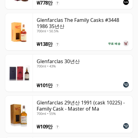
₩778만
?
Glenfarclas The Family Casks #3448
1986 35년산
700ml • 50.5%
₩138만
무료 배송
?
Glenfarclas 30년산
700ml • 43%
₩101만
?
Glenfarclas 29년산 1991 (cask 10225) -
Family Cask - Master of Ma
700ml • 55%
₩109만
?