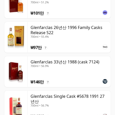
700ml • 51.2%
₩101만
?
Glenfarclas 26년산 1996 Family Casks
Release S22
700ml • 55.4%
₩97만
?
Glenfarclas 33년산 1988 (cask 7124)
700ml • 56.9%
₩146만
?
Glenfarclas Single Cask #5678 1991 27
년산
700ml • 56.7%