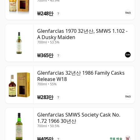
700ml • 45.9%
₩248만
?
Glenfarclas 1970 32년산, SMWS 1.102 -
A Dusky Maiden
700ml • 53.5%
₩365만
?
Glenfarclas 32년산 1986 Family Casks
Release W18
700ml • 55%
₩283만
?
Glenfarclas SMWS Society Cask No.
1.72 1966 30년산
700ml • 50.5%
₩405만
무료 배송
?