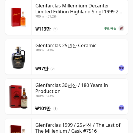
Glenfarclas Millennium Decanter
Limited Edition Highland Singl 1999 25
700ml • 51.2%
년산
₩113만
무료 배송
?
Glenfarclas 25년산 Ceramic
700ml • 43%
₩97만
?
Glenfarclas 30년산 / 180 Years In
Production
700ml • 43%
₩101만
?
Glenfarclas 1999 / 25년산 / The Last of
The Millenium / Cask #7516