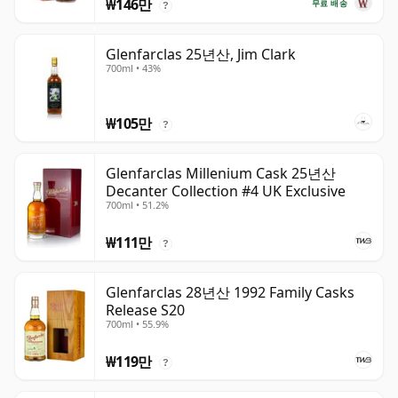
₩146만
무료 배송
?
Glenfarclas 25년산, Jim Clark
700ml • 43%
₩105만
?
Glenfarclas Millenium Cask 25년산
Decanter Collection #4 UK Exclusive
700ml • 51.2%
₩111만
?
Glenfarclas 28년산 1992 Family Casks
Release S20
700ml • 55.9%
₩119만
?