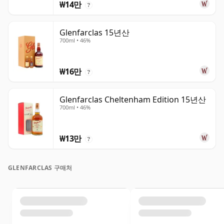
₩14만
?
Glenfarclas 15년산
700ml • 46%
₩16만
?
Glenfarclas Cheltenham Edition 15년산
700ml • 46%
₩13만
?
GLENFARCLAS 구매처