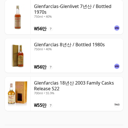
Glenfarclas-Glenlivet 7년산 / Bottled
1970s
750ml • 40%
₩56만
?
Glenfarclas 8년산 / Bottled 1980s
750ml • 40%
₩56만
?
Glenfarclas 18년산 2003 Family Casks
Release S22
700ml • 55.9%
₩55만
?