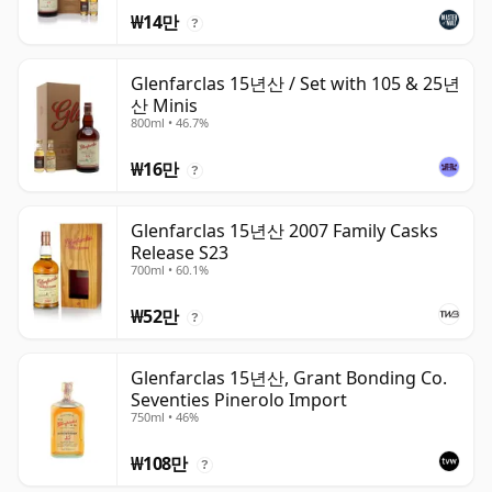
₩14만
?
Glenfarclas 15년산 / Set with 105 & 25년
산 Minis
800ml • 46.7%
₩16만
?
Glenfarclas 15년산 2007 Family Casks
Release S23
700ml • 60.1%
₩52만
?
Glenfarclas 15년산, Grant Bonding Co.
Seventies Pinerolo Import
750ml • 46%
₩108만
?