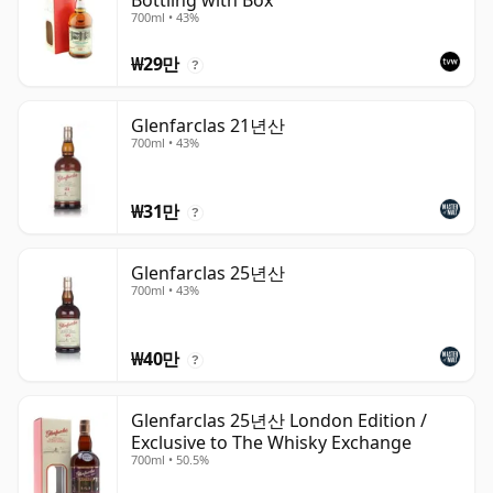
Bottling with Box
700ml • 43%
₩29만
?
Glenfarclas 21년산
700ml • 43%
₩31만
?
Glenfarclas 25년산
700ml • 43%
₩40만
?
Glenfarclas 25년산 London Edition /
Exclusive to The Whisky Exchange
700ml • 50.5%