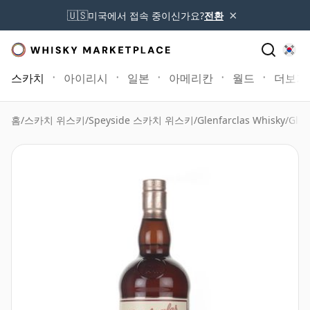
×
🇺🇸
미국에서 접속 중이신가요?
전환
스카치
아이리시
일본
아메리칸
월드
더보기
홈
/
스카치 위스키
/
Speyside 스카치 위스키
/
Glenfarclas Whisky
/
Glen