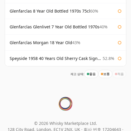
Glenfarclas 8 Year Old Bottled 1970s 75cl
60%
Glenfarclas Glenlivet 7 Year Old Bottled 1970s
40%
Glenfarclas Morgan 18 Year Old
43%
Speyside 1958 40 Years Old Sherry Cask Signatory
52.8%
재고 상태:
좋음
보통
적음
© 2026 Whisky Marketplace Ltd.
128 City Road, London, EC1V 2NX, UK ·
회사 번호 17204643
·