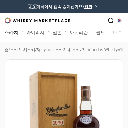
×
🇺🇸
미국에서 접속 중이신가요?
전환
스카치
아이리시
일본
아메리칸
월드
더보기
홈
/
스카치 위스키
/
Speyside 스카치 위스키
/
Glenfarclas Whisky
/
Glen