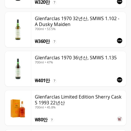
₩320만
?
Glenfarclas 1970 32년산, SMWS 1.102 -
A Dusky Maiden
700ml • 53.5%
₩360만
?
Glenfarclas 1970 36년산, SMWS 1.135
700ml • 47%
₩401만
?
Glenfarclas Limited Edition Sherry Cask
S 1993 22년산
700ml • 45.8%
₩80만
?