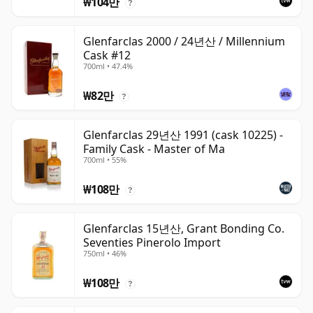
₩104만
?
Glenfarclas 2000 / 24년산 / Millennium
Cask #12
700ml • 47.4%
₩82만
?
Glenfarclas 29년산 1991 (cask 10225) -
Family Cask - Master of Ma
700ml • 55%
₩108만
?
Glenfarclas 15년산, Grant Bonding Co.
Seventies Pinerolo Import
750ml • 46%
₩108만
?