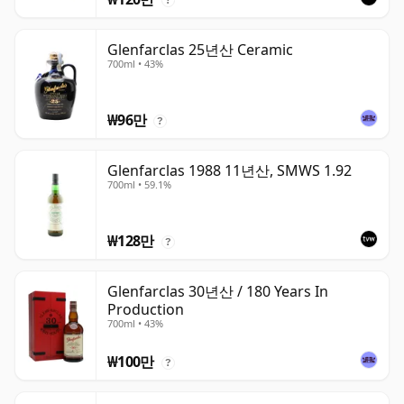
Glenfarclas 25년산 Ceramic
700ml • 43%
₩96만
?
Glenfarclas 1988 11년산, SMWS 1.92
700ml • 59.1%
₩128만
?
Glenfarclas 30년산 / 180 Years In
Production
700ml • 43%
₩100만
?