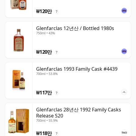
₩120만
?
Glenfarclas 12년산 / Bottled 1980s
750ml • 43%
₩120만
?
Glenfarclas 1993 Family Cask #4439
700ml • 53.8%
₩117만
?
Glenfarclas 28년산 1992 Family Casks
Release S20
700ml • 55.9%
₩118만
?