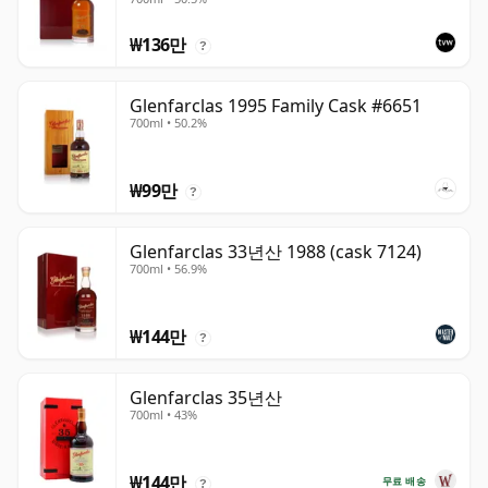
Pipe #1355
₩136만
?
Glenfarclas 1995 Family Cask #6651
700ml • 50.2%
₩99만
?
Glenfarclas 33년산 1988 (cask 7124)
700ml • 56.9%
₩144만
?
Glenfarclas 35년산
700ml • 43%
₩144만
무료 배송
?