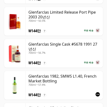
Glenfarclas Limited Release Port Pipe
2003 20년산
700ml • 50.5%
₩144만
무료 배송
?
Glenfarclas Single Cask #5678 1991 27
년산
700ml • 56.7%
₩144만
무료 배송
?
Glenfarclas 1982, SMWS L1.40, French
Market Bottling
700ml • 57.4%
₩144만
?