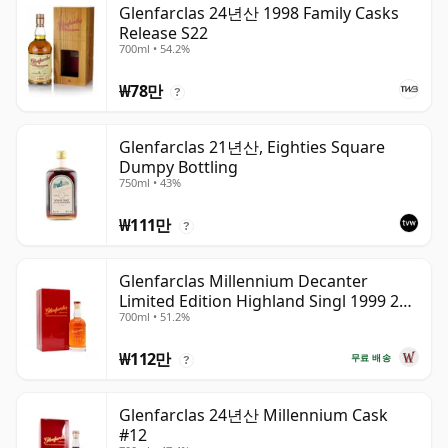
Glenfarclas 24년산 1998 Family Casks
Release S22
700ml • 54.2%
₩78만
?
Glenfarclas 21년산, Eighties Square
Dumpy Bottling
750ml • 43%
₩111만
?
Glenfarclas Millennium Decanter
Limited Edition Highland Singl 1999 25
700ml • 51.2%
년산
₩112만
무료 배송
?
Glenfarclas 24년산 Millennium Cask
#12