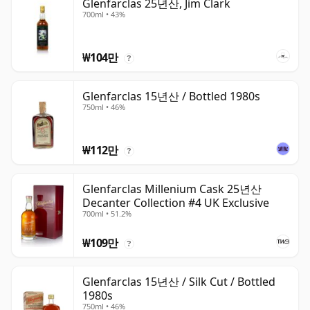
Glenfarclas 25년산, Jim Clark
700ml • 43%
₩104만
?
Glenfarclas 15년산 / Bottled 1980s
750ml • 46%
₩112만
?
Glenfarclas Millenium Cask 25년산
Decanter Collection #4 UK Exclusive
700ml • 51.2%
₩109만
?
Glenfarclas 15년산 / Silk Cut / Bottled
1980s
750ml • 46%