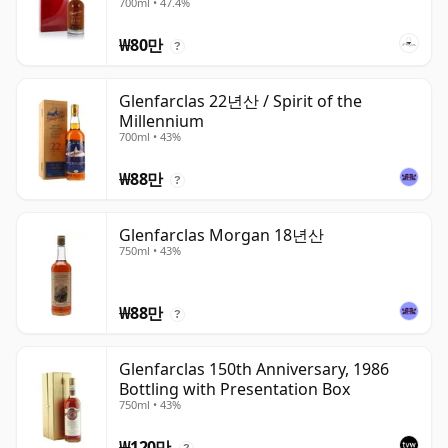
700ml • 47.4%
₩80만
?
Glenfarclas 22년산 / Spirit of the
Millennium
700ml • 43%
₩88만
?
Glenfarclas Morgan 18년산
750ml • 43%
₩88만
?
Glenfarclas 150th Anniversary, 1986
Bottling with Presentation Box
750ml • 43%
₩120만
?