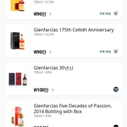
700ml • 57.9%
₩96만
무료 배송
?
Glenfarclas 175th Ceilidh Anniversary
700ml • 55.5%
₩96만
무료 배송
?
Glenfarclas 30년산
700ml • 43%
₩100만
?
Glenfarclas Five Decades of Passion,
2014 Bottling with Box
700ml • 43%