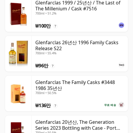
Glenfarclas 1999 / 25년산 / The Last of
The Millenium / Cask #7516
700ml • 51.2%
₩100만
?
Glenfarclas 26년산 1996 Family Casks
Release S22
700ml • 55.4%
₩96만
?
Glenfarclas The Family Casks #3448
1986 35년산
700ml • 50.5%
₩136만
무료 배송
?
Glenfarclas 20년산, The Generation
Series 2023 Bottling with Case - Port
700ml • 50.5%