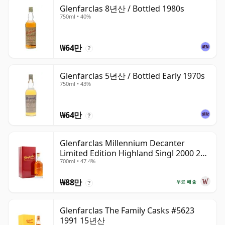
Glenfarclas 8년산 / Bottled 1980s
750ml • 40%
₩64만
?
Glenfarclas 5년산 / Bottled Early 1970s
750ml • 43%
₩64만
?
Glenfarclas Millennium Decanter
Limited Edition Highland Singl 2000 24
700ml • 47.4%
년산
₩88만
무료 배송
?
Glenfarclas The Family Casks #5623
1991 15년산