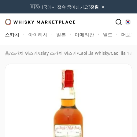
×
🇺🇸
미국에서 접속 중이신가요?
전환
스카치
아이리시
일본
아메리칸
월드
더보기
홈
/
스카치 위스키
/
Islay 스카치 위스키
/
Caol Ila Whisky
/
Caol ila 18