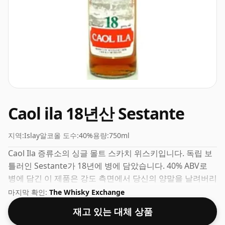
Caol ila 18년산 Sestante
지역:
Islay
알코올 도수:
40%
용량:
750ml
Caol Ila 증류소의 싱글 몰트 스카치 위스키입니다. 독립 보
틀러인 Sestante가 18년에 병에 담았습니다. 40% ABV로
병에 담긴 이 제품은 강도 측면에서 당신의 양말을 날려버리
지는 않지만 확실히 꿀맛이 될 것입니다.
마지막 확인:
The Whisky Exchange
재고 있는 대체 상품