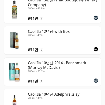
Caol Ila 13년산 (That Boutique-y Whisky
Company)
700ml • 45.8%
₩11만
?
Caol Ila 12년산 with Box
700ml • 43%
₩11만
?
Caol Ila 10년산 2014 - Benchmark
(Murray McDavid)
700ml • 53.1%
₩11만
?
Caol Ila 10년산 Adelphi's Islay
700ml • 46%