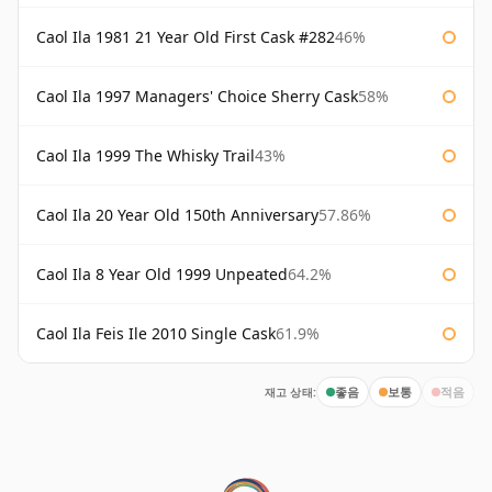
Caol Ila 1981 21 Year Old First Cask #282
46%
Caol Ila 1997 Managers' Choice Sherry Cask
58%
Caol Ila 1999 The Whisky Trail
43%
Caol Ila 20 Year Old 150th Anniversary
57.86%
Caol Ila 8 Year Old 1999 Unpeated
64.2%
Caol Ila Feis Ile 2010 Single Cask
61.9%
재고 상태:
좋음
보통
적음