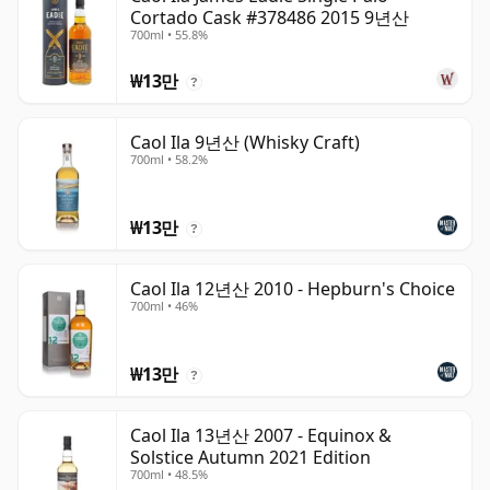
Cortado Cask #378486 2015 9년산
700ml • 55.8%
₩13만
?
Caol Ila 9년산 (Whisky Craft)
700ml • 58.2%
₩13만
?
Caol Ila 12년산 2010 - Hepburn's Choice
700ml • 46%
₩13만
?
Caol Ila 13년산 2007 - Equinox &
Solstice Autumn 2021 Edition
700ml • 48.5%