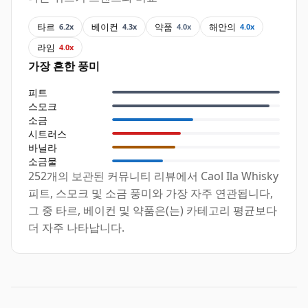
타르
베이컨
약품
해안의
6.2x
4.3x
4.0x
4.0x
라임
4.0x
가장 흔한 풍미
피트
스모크
소금
시트러스
바닐라
소금물
252개의 보관된 커뮤니티 리뷰에서 Caol Ila Whisky
피트, 스모크 및 소금 풍미와 가장 자주 연관됩니다,
그 중 타르, 베이컨 및 약품은(는) 카테고리 평균보다
더 자주 나타납니다.