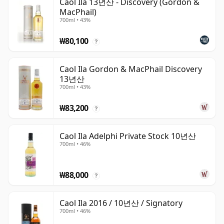
Caol Ila 13년산 - Discovery (Gordon &
MacPhail)
700ml • 43%
₩80,100
?
Caol Ila Gordon & MacPhail Discovery
13년산
700ml • 43%
₩83,200
?
Caol Ila Adelphi Private Stock 10년산
700ml • 46%
₩88,000
?
Caol Ila 2016 / 10년산 / Signatory
700ml • 46%