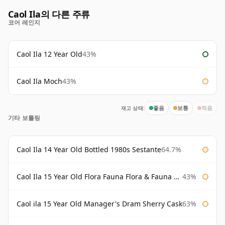
Caol Ila의 다른 주류
코어 레인지
Caol Ila 12 Year Old
43%
Caol Ila Moch
43%
재고 상태:
좋음
보통
적음
기타 보틀링
Caol Ila 14 Year Old Bottled 1980s Sestante
64.7%
Caol Ila 15 Year Old Flora Fauna Flora & Fauna Flora
43%
Caol ila 15 Year Old Manager's Dram Sherry Cask
63%