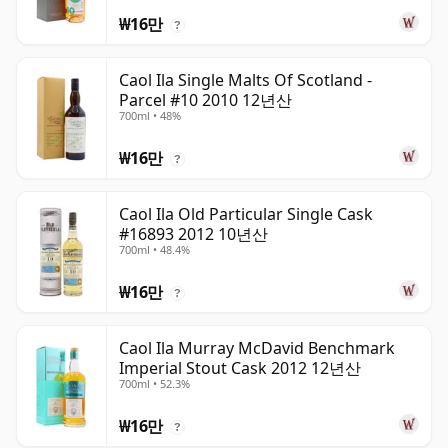
₩16만
?
Caol Ila Single Malts Of Scotland -
Parcel #10 2010 12년산
700ml • 48%
₩16만
?
Caol Ila Old Particular Single Cask
#16893 2012 10년산
700ml • 48.4%
₩16만
?
Caol Ila Murray McDavid Benchmark
Imperial Stout Cask 2012 12년산
700ml • 52.3%
₩16만
?