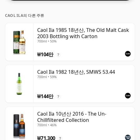
CAOL ILA의 다른 주류
Caol Ila 1985 18년산, The Old Malt Cask
2003 Bottling with Carton
700ml • 50%
₩104만
?
Caol Ila 1982 18년산, SMWS 53.44
700ml • 59%
₩144만
?
Caol Ila 10년산 2016 - The Un-
Chillfiltered Collection
700ml • 46%
₩71,300
?