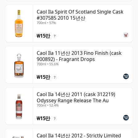
Caol Ila Spirit Of Scotland Single Cask
#307585 2010 15년산
700ml • 57%
₩15만
?
Caol Ila 11년산 2013 Fino Finish (cask
900892) - Fragrant Drops
700ml • 55.6%
₩15만
?
Caol Ila 14년산 2011 (cask 312219)
Odyssey Range Release The Au
700ml • 52.4%
₩15만
?
Caol Ila 14년산 2012 - Strictly Limited