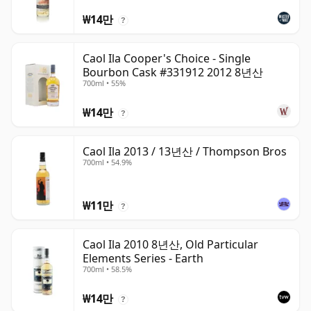
₩14만
?
Caol Ila Cooper's Choice - Single
Bourbon Cask #331912 2012 8년산
700ml • 55%
₩14만
?
Caol Ila 2013 / 13년산 / Thompson Bros
700ml • 54.9%
₩11만
?
Caol Ila 2010 8년산, Old Particular
Elements Series - Earth
700ml • 58.5%
₩14만
?