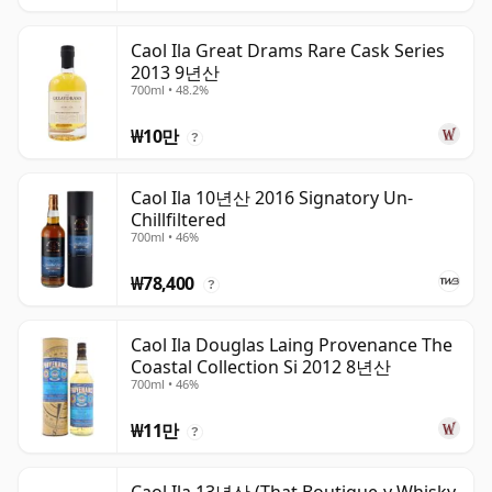
Caol Ila Great Drams Rare Cask Series
2013 9년산
700ml • 48.2%
₩10만
?
Caol Ila 10년산 2016 Signatory Un-
Chillfiltered
700ml • 46%
₩78,400
?
Caol Ila Douglas Laing Provenance The
Coastal Collection Si 2012 8년산
700ml • 46%
₩11만
?