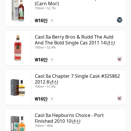
(Carn Mor)
700ml • 52.1%
₩16만
?
Caol Ila Berry Bros & Rudd The Auld
And The Bold Single Cas 2011 14년산
700ml • 52.4%
₩16만
?
Caol Ila Chapter 7 Single Cask #325862
2012 8년산
700ml • 51.4%
₩16만
?
Caol Ila Hepburns Choice - Port
Finished 2010 10년산
700ml • 46%