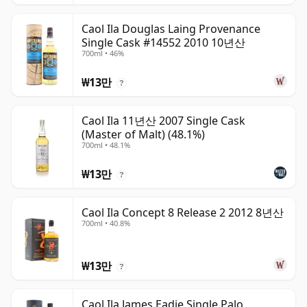
Caol Ila Douglas Laing Provenance
Single Cask #14552 2010 10년산
700ml • 46%
₩13만
?
Caol Ila 11년산 2007 Single Cask
(Master of Malt) (48.1%)
700ml • 48.1%
₩13만
?
Caol Ila Concept 8 Release 2 2012 8년산
700ml • 40.8%
₩13만
?
Caol Ila James Eadie Single Palo