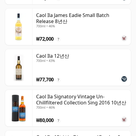
Caol Ila James Eadie Small Batch
Release 8년산
700ml • 46%
₩72,000
?
Caol Ila 12년산
700ml • 43%
₩77,700
?
Caol Ila Signatory Vintage Un-
Chillfiltered Collection Sing 2016 10년산
700ml • 46%
₩80,000
?