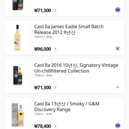
₩71,300
?
Caol Ila James Eadie Small Batch
Release 2012 9년산
700ml • 46%
₩96,000
?
Caol Ila 2016 10년산, Signatory Vintage
Un-chillfiltered Collection
700ml • 46%
₩71,300
?
Caol Ila 13년산 / Smoky / G&M
Discovery Range
700ml • 43%
₩78,400
?