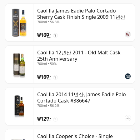
Caol Ila James Eadie Palo Cortado
Sherry Cask Finish Single 2009 11년산
700ml • 56.5%
₩16만
?
Caol Ila 12년산 2011 - Old Malt Cask
25th Anniversary
700ml • 50%
₩16만
?
Caol Ila 2014 11년산, James Eadie Palo
Cortado Cask #386647
700ml • 56.2%
₩12만
?
Caol Ila Cooper's Choice - Single