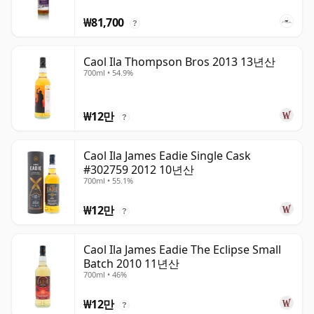
₩81,700
?
Caol Ila Thompson Bros 2013 13년산
700ml • 54.9%
₩12만
?
Caol Ila James Eadie Single Cask
#302759 2012 10년산
700ml • 55.1%
₩12만
?
Caol Ila James Eadie The Eclipse Small
Batch 2010 11년산
700ml • 46%
₩12만
?