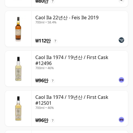
₩80만
?
Caol Ila 22년산 - Feis Ile 2019
700ml • 58.4%
₩112만
?
Caol Ila 1974 / 19년산 / First Cask
#12496
700ml • 46%
₩96만
?
Caol Ila 1974 / 19년산 / First Cask
#12501
700ml • 46%
₩96만
?