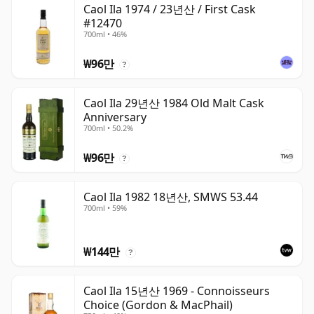
Caol Ila 1974 / 23년산 / First Cask
#12470
700ml • 46%
₩96만
?
Caol Ila 29년산 1984 Old Malt Cask
Anniversary
700ml • 50.2%
₩96만
?
Caol Ila 1982 18년산, SMWS 53.44
700ml • 59%
₩144만
?
Caol Ila 15년산 1969 - Connoisseurs
Choice (Gordon & MacPhail)