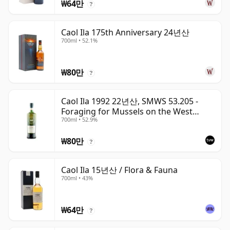
₩64만
?
Caol Ila 175th Anniversary 24년산
700ml • 52.1%
₩80만
?
Caol Ila 1992 22년산, SMWS 53.205 -
Foraging for Mussels on the West
700ml • 52.9%
Coast
₩80만
?
Caol Ila 15년산 / Flora & Fauna
700ml • 43%
₩64만
?