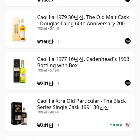
Caol Ila 1979 30년산, The Old Malt Cask
- Douglas Laing 60th Anniversary 2009
700ml • 57.4%
Bottling
₩160만
?
Caol Ila 1977 16년산, Cadenhead's 1993
Bottling with Box
700ml • 57.9%
₩201만
?
Caol Ila Xtra Old Particular - The Black
Series Single Cask 1991 30년산
700ml • 48.4%
₩241만
무료 배송
?