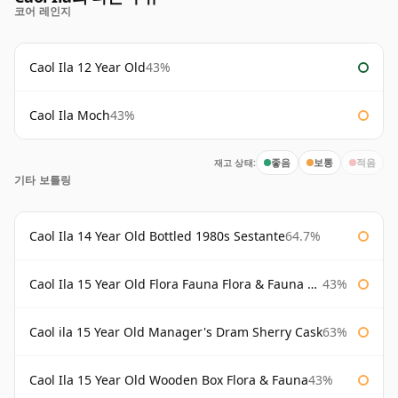
코어 레인지
Caol Ila 12 Year Old
43%
Caol Ila Moch
43%
재고 상태:
좋음
보통
적음
기타 보틀링
Caol Ila 14 Year Old Bottled 1980s Sestante
64.7%
Caol Ila 15 Year Old Flora Fauna Flora & Fauna Flora
43%
Caol ila 15 Year Old Manager's Dram Sherry Cask
63%
Caol Ila 15 Year Old Wooden Box Flora & Fauna
43%