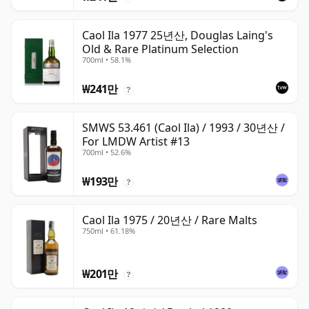
Caol Ila 1977 25년산, Douglas Laing's
Old & Rare Platinum Selection
700ml • 58.1%
₩241만
?
SMWS 53.461 (Caol Ila) / 1993 / 30년산 /
For LMDW Artist #13
700ml • 52.6%
₩193만
?
Caol Ila 1975 / 20년산 / Rare Malts
750ml • 61.18%
₩201만
?