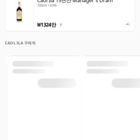
Caol Ila 15년산 Manager's Dram
700ml • 63%
₩1324만
?
CAOL ILA 구매처