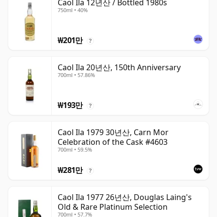
Caol Ila 12년산 / Bottled 1980s
750ml • 40%
₩201만
?
Caol Ila 20년산, 150th Anniversary
700ml • 57.86%
₩193만
?
Caol Ila 1979 30년산, Carn Mor
Celebration of the Cask #4603
700ml • 59.5%
₩281만
?
Caol Ila 1977 26년산, Douglas Laing's
Old & Rare Platinum Selection
700ml • 57.7%