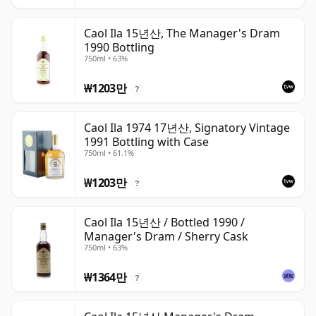
Caol Ila 15년산, The Manager's Dram
1990 Bottling
750ml • 63%
₩1203만
?
Caol Ila 1974 17년산, Signatory Vintage
1991 Bottling with Case
750ml • 61.1%
₩1203만
?
Caol Ila 15년산 / Bottled 1990 /
Manager's Dram / Sherry Cask
750ml • 63%
₩1364만
?