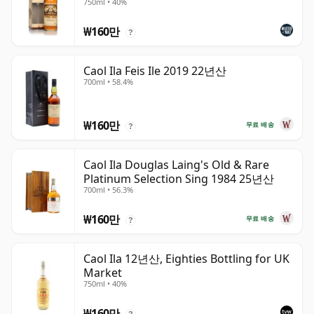
750ml • 40%
₩160만
?
Caol Ila Feis Ile 2019 22년산
700ml • 58.4%
₩160만
무료 배송
?
Caol Ila Douglas Laing's Old & Rare
Platinum Selection Sing 1984 25년산
700ml • 56.3%
₩160만
무료 배송
?
Caol Ila 12년산, Eighties Bottling for UK
Market
750ml • 40%
₩160만
?