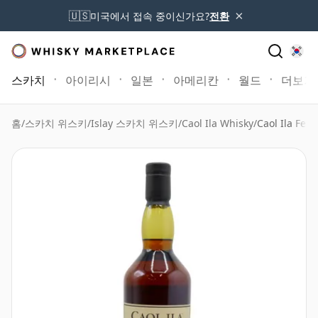
×
🇺🇸
미국에서 접속 중이신가요?
전환
스카치
아이리시
일본
아메리칸
월드
더보기
홈
/
스카치 위스키
/
Islay 스카치 위스키
/
Caol Ila Whisky
/
Caol Ila Feis