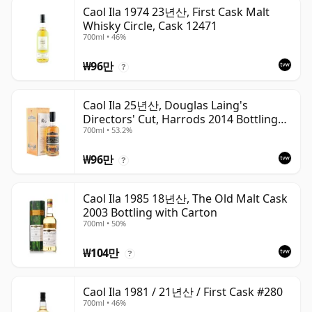
Caol Ila 1974 23년산, First Cask Malt
Whisky Circle, Cask 12471
700ml • 46%
₩96만
?
Caol Ila 25년산, Douglas Laing's
Directors' Cut, Harrods 2014 Bottling
700ml • 53.2%
with Box
₩96만
?
Caol Ila 1985 18년산, The Old Malt Cask
2003 Bottling with Carton
700ml • 50%
₩104만
?
Caol Ila 1981 / 21년산 / First Cask #280
700ml • 46%