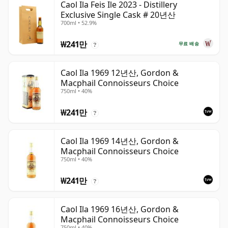
Caol Ila Feis Ile 2023 - Distillery
Exclusive Single Cask # 20년산
700ml • 52.9%
₩241만
무료 배송
?
Caol Ila 1969 12년산, Gordon &
Macphail Connoisseurs Choice
750ml • 40%
₩241만
?
Caol Ila 1969 14년산, Gordon &
Macphail Connoisseurs Choice
750ml • 40%
₩241만
?
Caol Ila 1969 16년산, Gordon &
Macphail Connoisseurs Choice
750ml • 40%