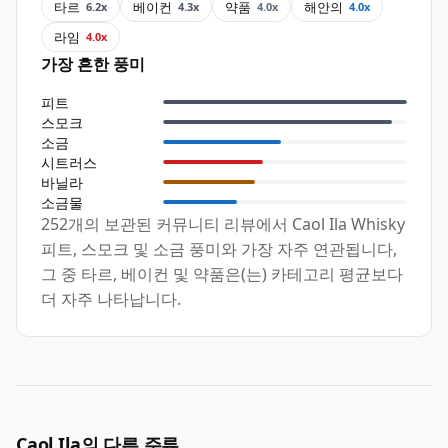
타르
베이컨
약품
해안의
6.2x
4.3x
4.0x
4.0x
라임
4.0x
가장 흔한 풍미
피트
스모크
소금
시트러스
바닐라
소금물
252개의 보관된 커뮤니티 리뷰에서 Caol Ila Whisky
피트, 스모크 및 소금 풍미와 가장 자주 연관됩니다,
그 중 타르, 베이컨 및 약품은(는) 카테고리 평균보다
더 자주 나타납니다.
Caol Ila의 다른 주류