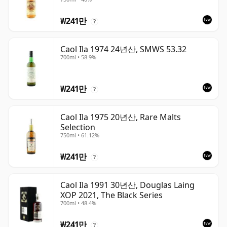
₩241만
?
Caol Ila 1974 24년산, SMWS 53.32
700ml • 58.9%
₩241만
?
Caol Ila 1975 20년산, Rare Malts
Selection
750ml • 61.12%
₩241만
?
Caol Ila 1991 30년산, Douglas Laing
XOP 2021, The Black Series
700ml • 48.4%
₩241만
?