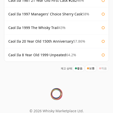
Caol Ila 1981 21 Year Old First Cask #282
46%
Caol Ila 1997 Managers' Choice Sherry Cask
58%
Caol Ila 1999 The Whisky Trail
43%
Caol Ila 20 Year Old 150th Anniversary
57.86%
Caol Ila 8 Year Old 1999 Unpeated
64.2%
재고 상태:
좋음
보통
적음
© 2026 Whisky Marketplace Ltd.