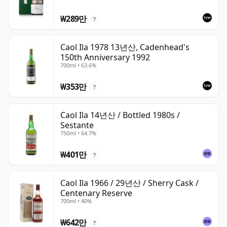
₩289만
?
Caol Ila 1978 13년산, Cadenhead's
150th Anniversary 1992
700ml • 63.6%
₩353만
?
Caol Ila 14년산 / Bottled 1980s /
Sestante
750ml • 64.7%
₩401만
?
Caol Ila 1966 / 29년산 / Sherry Cask /
Centenary Reserve
700ml • 40%
₩642만
?