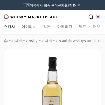
×
🇺🇸
미국에서 접속 중이신가요?
전환
스카치
아이리시
일본
아메리칸
월드
더보기
홈
/
스카치 위스키
/
Islay 스카치 위스키
/
Caol Ila Whisky
/
Caol Ila 197