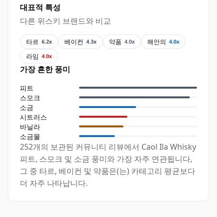
대표적 특성
다른 위스키 브랜드와 비교
타르
베이컨
약품
해안의
6.2x
4.3x
4.0x
4.0x
라임
4.0x
가장 흔한 풍미
피트
스모크
소금
시트러스
바닐라
소금물
252개의 보관된 커뮤니티 리뷰에서 Caol Ila Whisky
피트, 스모크 및 소금 풍미와 가장 자주 연관됩니다,
그 중 타르, 베이컨 및 약품은(는) 카테고리 평균보다
더 자주 나타납니다.