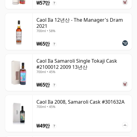
₩57만
?
Caol Ila 12년산 - The Manager's Dram
2021
700ml • 58%
₩65만
?
Caol Ila Samaroli Single Tokaji Cask
#2100012 2009 13년산
700ml • 45%
₩65만
?
Caol Ila 2008, Samaroli Cask #301632A
700ml • 45%
₩49만
?