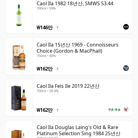
Caol Ila 1982 18년산, SMWS 53.44
700ml • 59%
₩146만
?
Caol Ila 15년산 1969 - Connoisseurs
Choice (Gordon & MacPhail)
750ml • 40%
₩162만
?
Caol Ila Feis Ile 2019 22년산
700ml • 58.4%
₩162만
무료 배송
?
Caol Ila Douglas Laing's Old & Rare
Platinum Selection Sing 1984 25년산