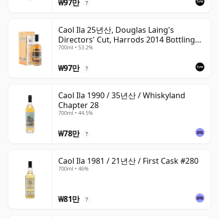
₩97만
?
Caol Ila 25년산, Douglas Laing's
Directors' Cut, Harrods 2014 Bottling
700ml • 53.2%
with Box
₩97만
?
Caol Ila 1990 / 35년산 / Whiskyland
Chapter 28
700ml • 44.5%
₩78만
?
Caol Ila 1981 / 21년산 / First Cask #280
700ml • 46%
₩81만
?