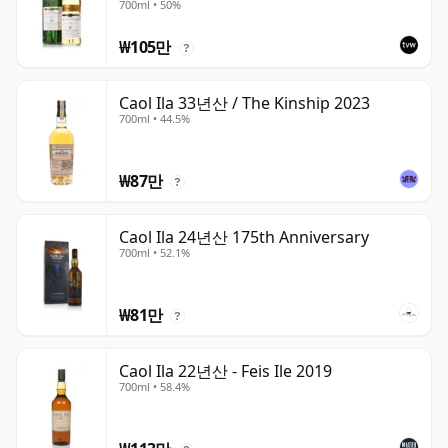
700ml • 50%
₩105만
?
Caol Ila 33년산 / The Kinship 2023
700ml • 44.5%
₩87만
?
Caol Ila 24년산 175th Anniversary
700ml • 52.1%
₩81만
?
Caol Ila 22년산 - Feis Ile 2019
700ml • 58.4%