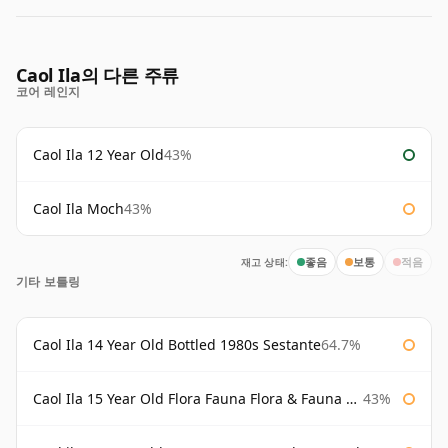
Caol Ila의 다른 주류
코어 레인지
Caol Ila 12 Year Old
43%
Caol Ila Moch
43%
재고 상태:
좋음
보통
적음
기타 보틀링
Caol Ila 14 Year Old Bottled 1980s Sestante
64.7%
Caol Ila 15 Year Old Flora Fauna Flora & Fauna Flora
43%