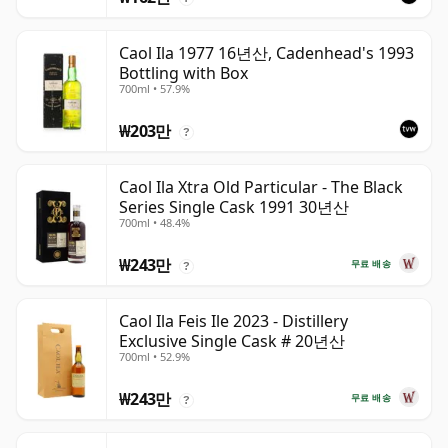
Caol Ila 1977 16년산, Cadenhead's 1993
Bottling with Box
700ml • 57.9%
₩203만
?
Caol Ila Xtra Old Particular - The Black
Series Single Cask 1991 30년산
700ml • 48.4%
₩243만
무료 배송
?
Caol Ila Feis Ile 2023 - Distillery
Exclusive Single Cask # 20년산
700ml • 52.9%
₩243만
무료 배송
?