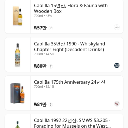
Caol Ila 15년산, Flora & Fauna with
Wooden Box
700ml • 43%
₩57만
?
Caol Ila 35년산 1990 - Whiskyland
Chapter Eight (Decadent Drinks)
700ml • 44.5%
₩80만
?
Caol Ila 175th Anniversary 24년산
700ml • 52.1%
₩81만
?
Caol Ila 1992 22년산, SMWS 53.205 -
Foraging for Mussels on the West