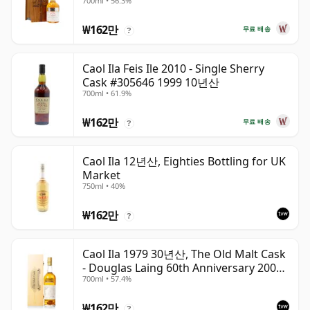
700ml • 56.3%
₩162만
무료 배송
?
Caol Ila Feis Ile 2010 - Single Sherry
Cask #305646 1999 10년산
700ml • 61.9%
₩162만
무료 배송
?
Caol Ila 12년산, Eighties Bottling for UK
Market
750ml • 40%
₩162만
?
Caol Ila 1979 30년산, The Old Malt Cask
- Douglas Laing 60th Anniversary 2009
700ml • 57.4%
Bottling
₩162만
?