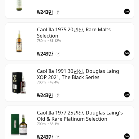
₩243만
?
Caol Ila 1975 20년산, Rare Malts
Selection
750ml • 61.12%
₩243만
?
Caol Ila 1991 30년산, Douglas Laing
XOP 2021, The Black Series
700ml • 48.4%
₩243만
?
Caol Ila 1977 25년산, Douglas Laing's
Old & Rare Platinum Selection
700ml • 58.1%
₩243만
?