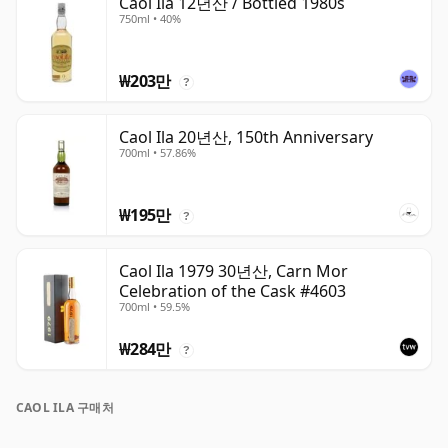
Caol Ila 12년산 / Bottled 1980s
750ml • 40%
₩203만
?
Caol Ila 20년산, 150th Anniversary
700ml • 57.86%
₩195만
?
Caol Ila 1979 30년산, Carn Mor
Celebration of the Cask #4603
700ml • 59.5%
₩284만
?
CAOL ILA 구매처