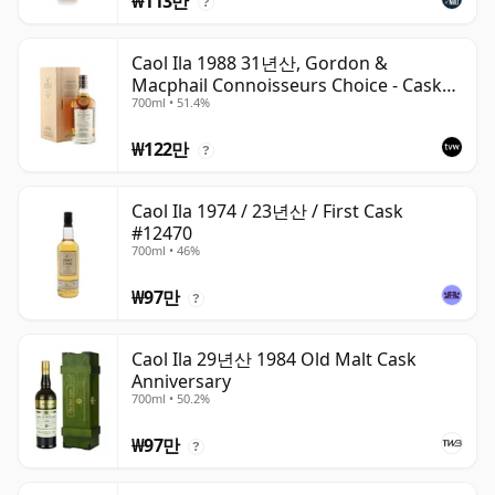
₩113만
?
Caol Ila 1988 31년산, Gordon &
Macphail Connoisseurs Choice - Cask
700ml • 51.4%
225
₩122만
?
Caol Ila 1974 / 23년산 / First Cask
#12470
700ml • 46%
₩97만
?
Caol Ila 29년산 1984 Old Malt Cask
Anniversary
700ml • 50.2%
₩97만
?