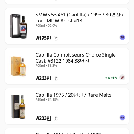
SMWS 53.461 (Caol Ila) / 1993 / 30년산 /
For LMDW Artist #13
700ml • 52.6%
₩195만
?
Caol Ila Connoisseurs Choice Single
Cask #3122 1984 38년산
700ml • 53.3%
₩263만
무료 배송
?
Caol Ila 1975 / 20년산 / Rare Malts
750ml • 61.18%
₩203만
?