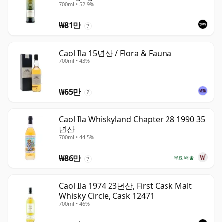
700ml • 52.9%
Coast
₩81만
?
Caol Ila 15년산 / Flora & Fauna
700ml • 43%
₩65만
?
Caol Ila Whiskyland Chapter 28 1990 35
년산
700ml • 44.5%
₩86만
무료 배송
?
Caol Ila 1974 23년산, First Cask Malt
Whisky Circle, Cask 12471
700ml • 46%