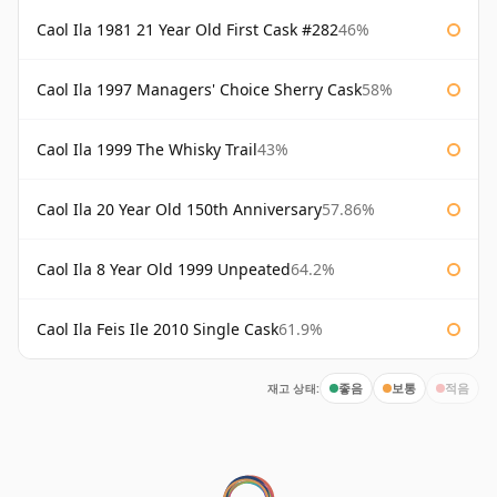
Caol Ila 1981 21 Year Old First Cask #282
46%
Caol Ila 1997 Managers' Choice Sherry Cask
58%
Caol Ila 1999 The Whisky Trail
43%
Caol Ila 20 Year Old 150th Anniversary
57.86%
Caol Ila 8 Year Old 1999 Unpeated
64.2%
Caol Ila Feis Ile 2010 Single Cask
61.9%
재고 상태:
좋음
보통
적음