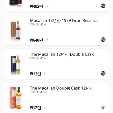
₩492만
?
Macallan 18년산 1979 Gran Reserva
700ml • 40%
₩648만
?
The Macallan 12년산 Double Cask
700ml • 40%
₩12만
?
The Macallan Double Cask 12년산
700ml • 40%
₩12만
?