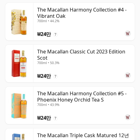
The Macallan Harmony Collection #4 -
Vibrant Oak
700ml • 44.2%
₩24만
?
The Macallan Classic Cut 2023 Edition
Scot
700ml • 50.3%
₩24만
?
The Macallan Harmony Collection #5 -
Phoenix Honey Orchid Tea S
700ml • 43.9%
₩24만
?
The Macallan Triple Cask Matured 12년