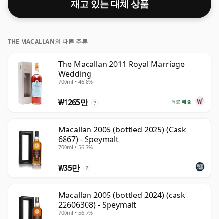
재고 있는 대체 상품
THE MACALLAN의 다른 주류
The Macallan 2011 Royal Marriage
Wedding
700ml • 46.8%
₩1265만
무료 배송
?
Macallan 2005 (bottled 2025) (Cask
6867) - Speymalt
700ml • 56.7%
₩35만
?
Macallan 2005 (bottled 2024) (cask
22606308) - Speymalt
700ml • 56.7%