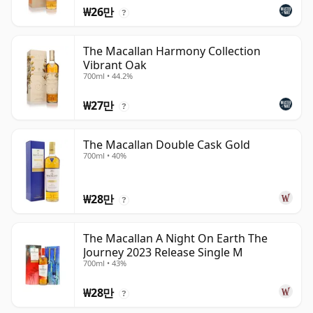
₩26만
?
The Macallan Harmony Collection
Vibrant Oak
700ml • 44.2%
₩27만
?
The Macallan Double Cask Gold
700ml • 40%
₩28만
?
The Macallan A Night On Earth The
Journey 2023 Release Single M
700ml • 43%
₩28만
?