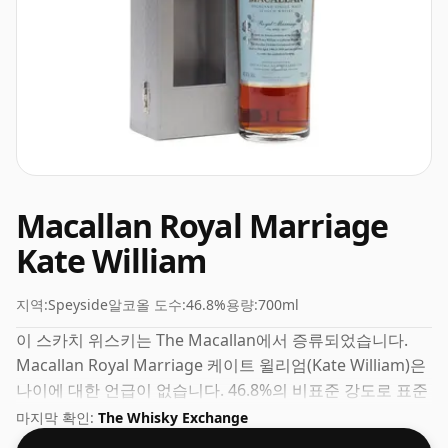
Macallan Royal Marriage
Kate William
지역:
Speyside
알코올 도수:
46.8%
용량:
700ml
이 스카치 위스키는 The Macallan에서 증류되었습니다.
Macallan Royal Marriage 케이트 윌리엄(Kate William)은
나이에 대한 언급이 없습니다. 46.8%의 비표준 강도로 표준
70cl 병에 들어 있습니다.
마지막 확인:
The Whisky Exchange