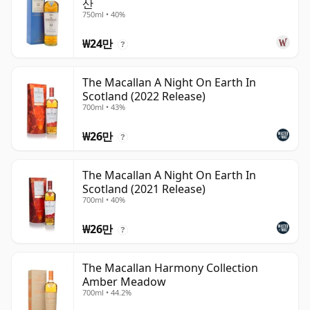
산
750ml • 40%
₩24만
?
The Macallan A Night On Earth In
Scotland (2022 Release)
700ml • 43%
₩26만
?
The Macallan A Night On Earth In
Scotland (2021 Release)
700ml • 40%
₩26만
?
The Macallan Harmony Collection
Amber Meadow
700ml • 44.2%