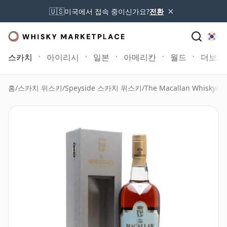
×
🇺🇸
미국에서 접속 중이신가요?
전환
스카치
아이리시
일본
아메리칸
월드
더보기
홈
/
스카치 위스키
/
Speyside 스카치 위스키
/
The Macallan Whisky
/
Ma