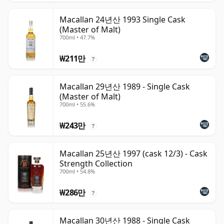
Macallan 24년산 1993 Single Cask
(Master of Malt)
700ml • 47.7%
₩211만
?
Macallan 29년산 1989 - Single Cask
(Master of Malt)
700ml • 55.6%
₩243만
?
Macallan 25년산 1997 (cask 12/3) - Cask
Strength Collection
700ml • 54.8%
₩286만
?
Macallan 30년산 1988 - Single Cask