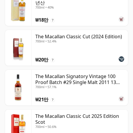
년산
700ml • 40%
₩18만
?
The Macallan Classic Cut (2024 Edition)
700ml • 52.4%
₩20만
?
The Macallan Signatory Vintage 100
Proof Batch #29 Single Malt 2011 13년
700ml • 57.1%
산
₩21만
?
The Macallan Classic Cut 2025 Edition
Scot
700ml • 50.6%