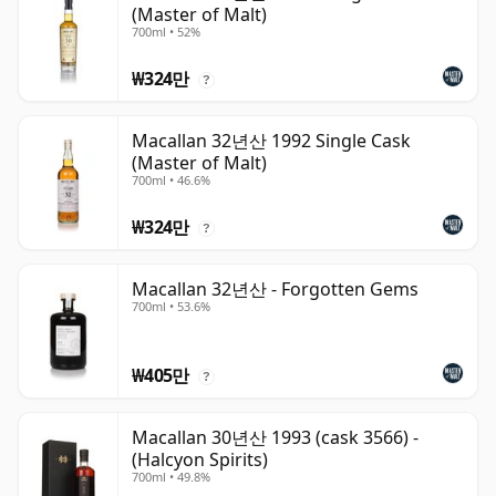
(Master of Malt)
700ml • 52%
₩324만
?
Macallan 32년산 1992 Single Cask
(Master of Malt)
700ml • 46.6%
₩324만
?
Macallan 32년산 - Forgotten Gems
700ml • 53.6%
₩405만
?
Macallan 30년산 1993 (cask 3566) -
(Halcyon Spirits)
700ml • 49.8%