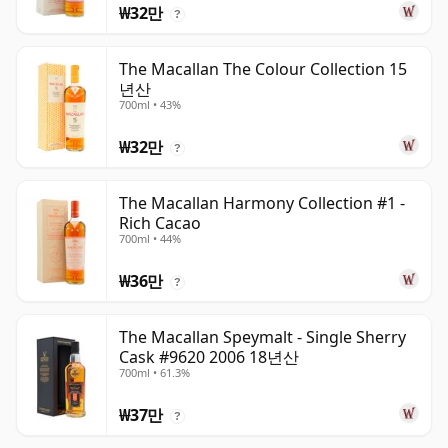
₩32만
?
The Macallan The Colour Collection 15
년산
700ml • 43%
₩32만
?
The Macallan Harmony Collection #1 -
Rich Cacao
700ml • 44%
₩36만
?
The Macallan Speymalt - Single Sherry
Cask #9620 2006 18년산
700ml • 61.3%
₩37만
?