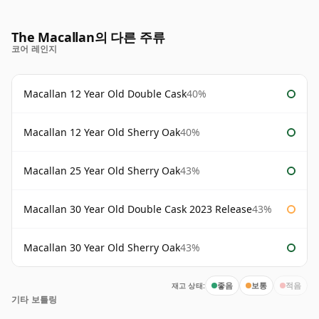
The Macallan의 다른 주류
코어 레인지
Macallan 12 Year Old Double Cask
40%
Macallan 12 Year Old Sherry Oak
40%
Macallan 25 Year Old Sherry Oak
43%
Macallan 30 Year Old Double Cask 2023 Release
43%
Macallan 30 Year Old Sherry Oak
43%
재고 상태:
좋음
보통
적음
기타 보틀링