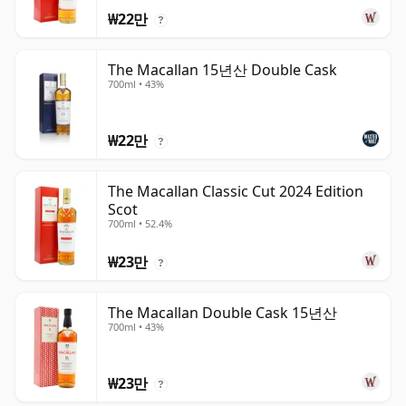
₩22만
?
The Macallan 15년산 Double Cask
700ml • 43%
₩22만
?
The Macallan Classic Cut 2024 Edition
Scot
700ml • 52.4%
₩23만
?
The Macallan Double Cask 15년산
700ml • 43%
₩23만
?