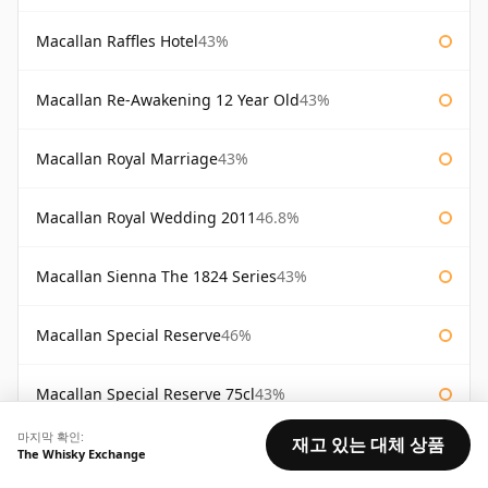
Macallan Raffles Hotel
43%
Macallan Re-Awakening 12 Year Old
43%
Macallan Royal Marriage
43%
Macallan Royal Wedding 2011
46.8%
Macallan Sienna The 1824 Series
43%
Macallan Special Reserve
46%
Macallan Special Reserve 75cl
43%
마지막 확인:
재고 있는 대체 상품
재고 상태:
The Whisky Exchange
좋음
보통
적음