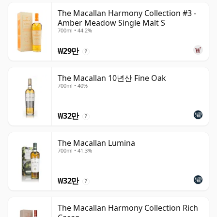
The Macallan Harmony Collection #3 -
Amber Meadow Single Malt S
700ml • 44.2%
₩29만
?
The Macallan 10년산 Fine Oak
700ml • 40%
₩32만
?
The Macallan Lumina
700ml • 41.3%
₩32만
?
The Macallan Harmony Collection Rich