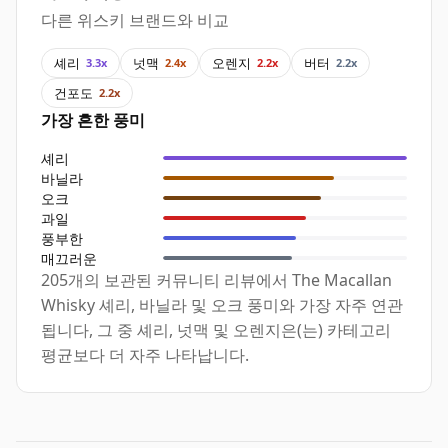
다른 위스키 브랜드와 비교
셰리
넛맥
오렌지
버터
3.3x
2.4x
2.2x
2.2x
건포도
2.2x
가장 흔한 풍미
셰리
바닐라
오크
과일
풍부한
매끄러운
205개의 보관된 커뮤니티 리뷰에서 The Macallan
Whisky 셰리, 바닐라 및 오크 풍미와 가장 자주 연관
됩니다, 그 중 셰리, 넛맥 및 오렌지은(는) 카테고리
평균보다 더 자주 나타납니다.