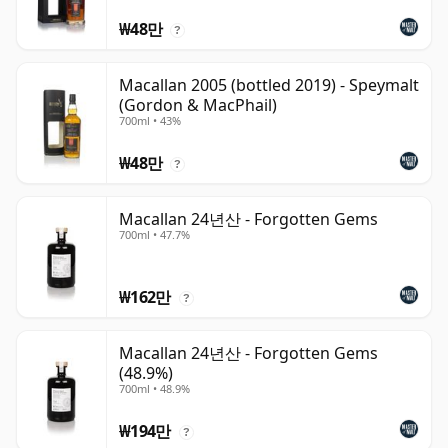
₩48만
?
Macallan 2005 (bottled 2019) - Speymalt
(Gordon & MacPhail)
700ml • 43%
₩48만
?
Macallan 24년산 - Forgotten Gems
700ml • 47.7%
₩162만
?
Macallan 24년산 - Forgotten Gems
(48.9%)
700ml • 48.9%
₩194만
?