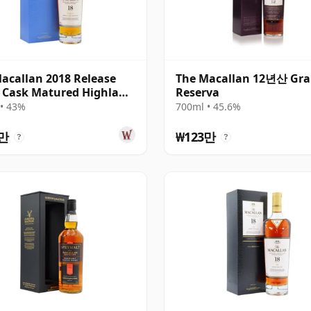
acallan 2018 Release
The Macallan 12년산 Gr
e Cask Matured Highland
Reserva
le M 18년산
• 43%
700ml • 45.6%
송
3만
₩123만
?
?