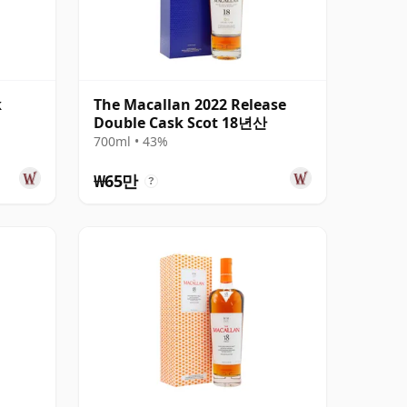
k
The Macallan 2022 Release
Double Cask Scot 18년산
700ml • 43%
₩65만
?