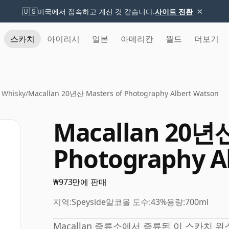
×
🇺🇸
미국에서 접속하고 계신 것 같습니다.
사이트 전환
스카치
아이리시
일본
아메리칸
월드
더보기
 Whisky
/
Macallan 20년산 Masters of Photography Albert Watson
Macallan 20년산
Photography A
₩973만에 판매
지역:
Speyside
알코올 도수:
43%
용량:
700ml
Macallan 증류소에서 증류된 이 스카치 