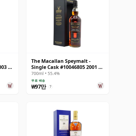
The Macallan Speymalt -
003 20
Single Cask #10046805 2001 20
년산
700ml • 55.4%
무료 배송
₩97만
?