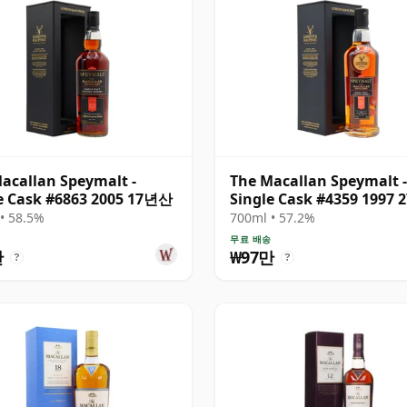
acallan Speymalt -
The Macallan Speymalt -
e Cask #6863 2005 17년산
Single Cask #4359 1997
• 58.5%
700ml • 57.2%
송
무료 배송
만
₩97만
?
?