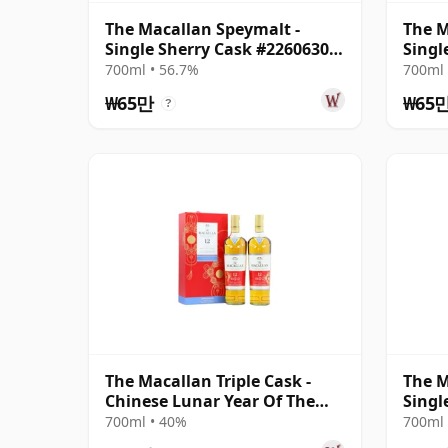
The Macallan Speymalt -
The M
Single Sherry Cask #22606308
Singl
2005 19년산
23년
700ml • 56.7%
700ml 
₩65만
₩65
?
The Macallan Triple Cask -
The M
Chinese Lunar Year Of The
Singl
Rat 2020 T 12년산
2005
700ml • 40%
700ml 