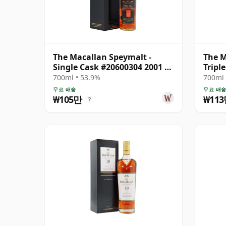
The Macallan Speymalt -
The M
Single Cask #20600304 2001 22
Tripl
년산
Sing
700ml • 53.9%
700ml 
무료 배송
무료 배
₩105만
₩11
?