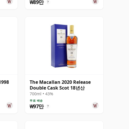
₩89만
?
1998
The Macallan 2020 Release
Double Cask Scot 18년산
700ml • 43%
무료 배송
₩97만
?