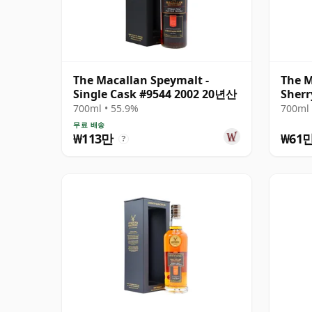
The Macallan Speymalt -
The M
Single Cask #9544 2002 20년산
Sher
700ml • 55.9%
700ml 
무료 배송
₩113만
₩61
?