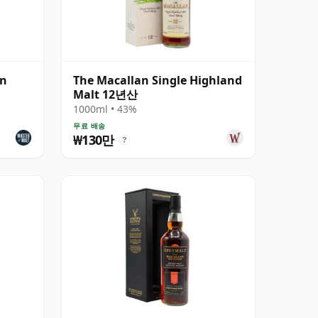
an
The Macallan Single Highland
Malt 12년산
1000ml • 43%
무료 배송
₩130만
?