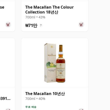
ase
The Macallan The Colour
Collection 18년산
700ml • 43%
₩71만
?
The Macallan 10년산
03913
700ml • 40%
무료 배송