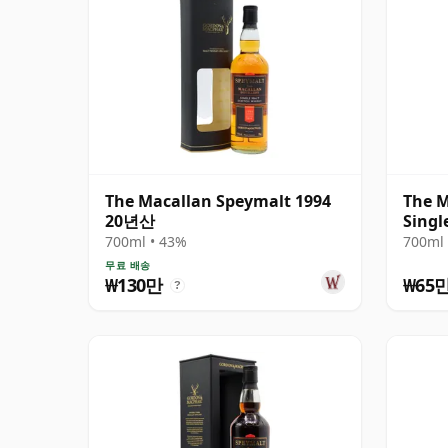
The Macallan Speymalt 1994
The M
20년산
Singl
2004
700ml • 43%
700ml 
무료 배송
₩130만
₩65
?