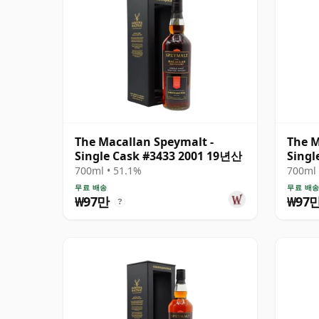
The Macallan Speymalt -
The M
Single Cask #3433 2001 19년산
Singl
700ml • 51.1%
700ml 
무료 배송
무료 배
₩97만
₩97
?