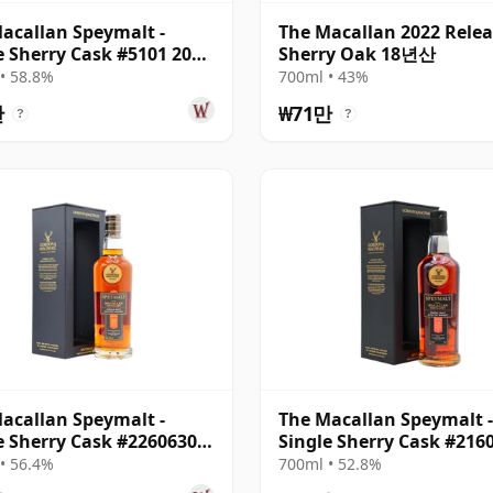
acallan Speymalt -
The Macallan 2022 Rele
e Sherry Cask #5101 2001
Sherry Oak 18년산
산
• 58.8%
700ml • 43%
만
₩71만
?
?
acallan Speymalt -
The Macallan Speymalt -
e Sherry Cask #22606304
Single Sherry Cask #216
 19년산
1998 26년산
• 56.4%
700ml • 52.8%