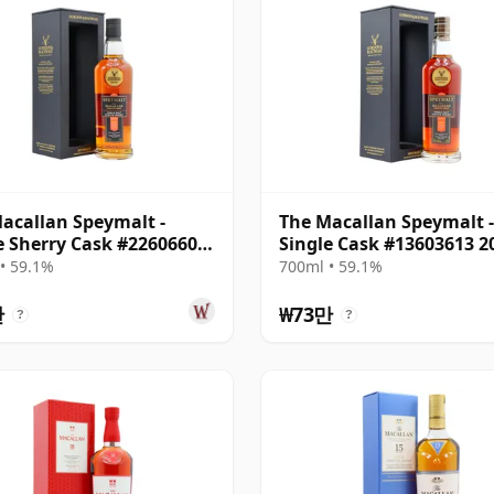
acallan Speymalt -
The Macallan Speymalt -
e Sherry Cask #22606604
Single Cask #13603613 2
 20년산
년산
• 59.1%
700ml • 59.1%
만
₩73만
?
?