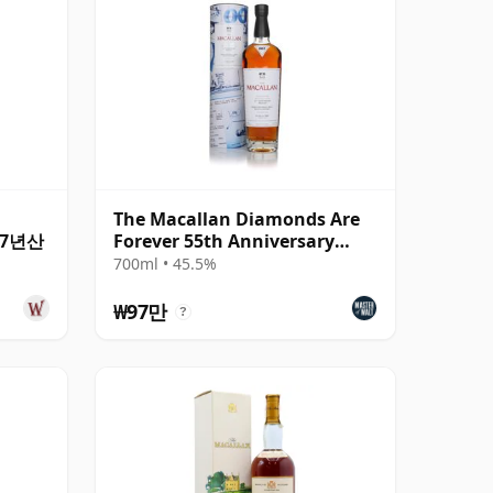
The Macallan Diamonds Are
 27년산
Forever 55th Anniversary
Release
700ml • 45.5%
₩97만
?