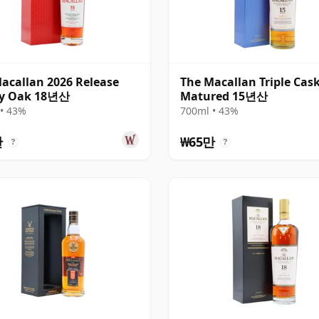
acallan 2026 Release
The Macallan Triple Cas
ry Oak 18년산
Matured 15년산
• 43%
700ml • 43%
만
₩65만
?
?