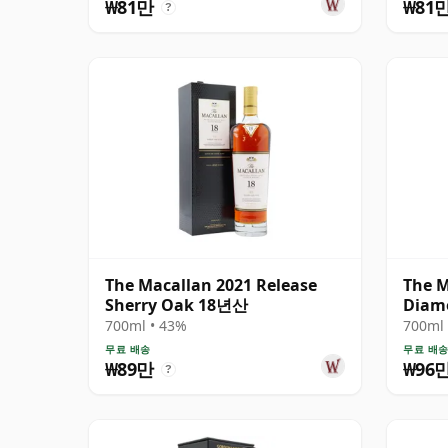
₩81만
₩81
?
The Macallan 2021 Release
The M
Sherry Oak 18년산
Diamo
Anniv
700ml • 43%
700ml 
무료 배송
무료 배
₩89만
₩96
?