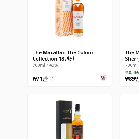
The Macallan The Colour
The M
Collection 18년산
Sher
700ml • 43%
700ml 
무료 배
₩71만
₩89
?