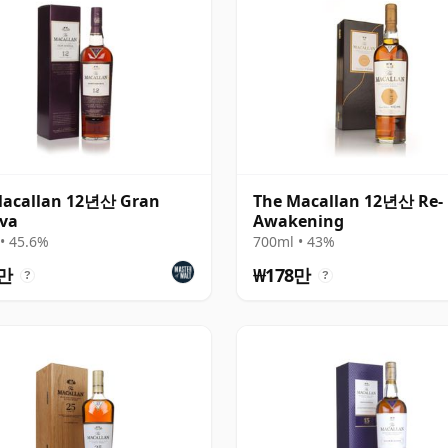
Macallan 12년산 Gran
The Macallan 12년산 Re-
va
Awakening
• 45.6%
700ml • 43%
3만
₩178만
?
?