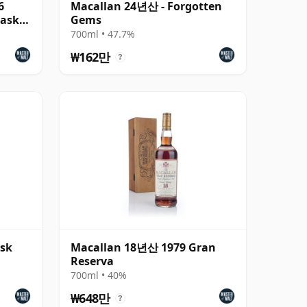
6
Macallan 24년산 - Forgotten
Cask
Gems
700ml • 47.7%
₩162만
?
ask
Macallan 18년산 1979 Gran
Reserva
700ml • 40%
₩648만
?