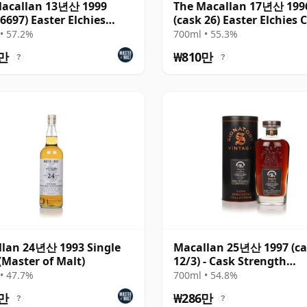
Macallan 13년산 1999
The Macallan 17년산 199
 6697) Easter Elchies
(cask 26) Easter Elchies 
Select
Selectio
• 57.2%
700ml • 55.3%
0만
₩810만
?
?
lan 24년산 1993 Single
Macallan 25년산 1997 (c
(Master of Malt)
12/3) - Cask Strength
Collection
• 47.7%
700ml • 54.8%
1만
₩286만
?
?