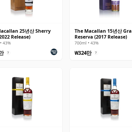
Macallan 25년산 Sherry
The Macallan 15년산 Gr
2022 Release)
Reserva (2017 Release)
• 43%
700ml • 43%
4만
₩324만
?
?