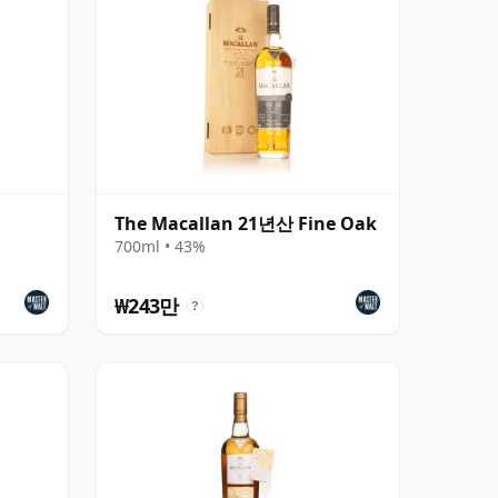
The Macallan 21년산 Fine Oak
700ml • 43%
₩243만
?