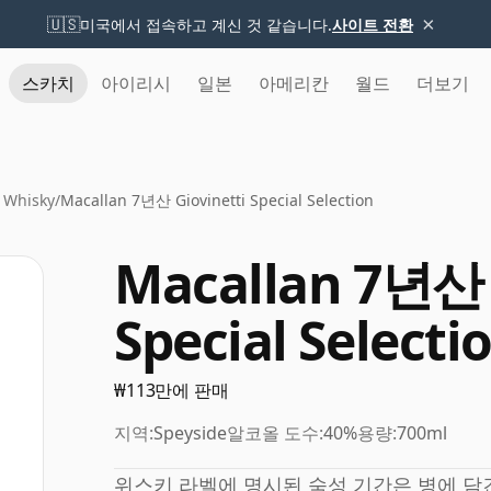
×
🇺🇸
미국에서 접속하고 계신 것 같습니다.
사이트 전환
스카치
아이리시
일본
아메리칸
월드
더보기
 Whisky
/
Macallan 7년산 Giovinetti Special Selection
Macallan 7년산 
Special Selecti
₩113만에 판매
지역:
Speyside
알코올 도수:
40%
용량:
700ml
위스키 라벨에 명시된 숙성 기간은 병에 담