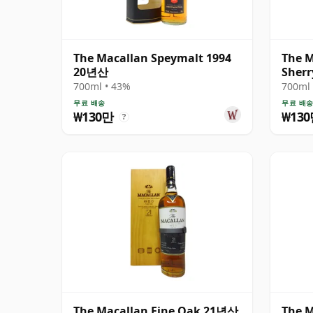
The Macallan Speymalt 1994
The M
20년산
Sher
700ml • 43%
700ml 
무료 배송
무료 배
₩130만
₩13
?
The Macallan Fine Oak 21년산
The M