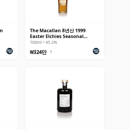
an
The Macallan 8년산 1999
Easter Elchies Seasonal
Selection - Summe
700ml • 45.2%
₩324만
?