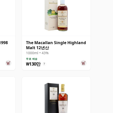
1998
The Macallan Single Highland
Malt 12년산
1000ml • 43%
무료 배송
₩130만
?