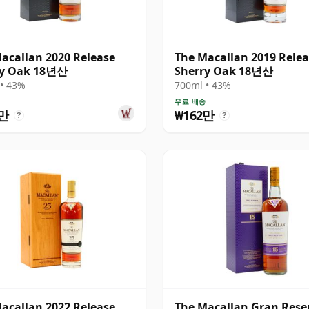
acallan 2020 Release
The Macallan 2019 Rele
ry Oak 18년산
Sherry Oak 18년산
• 43%
700ml • 43%
송
무료 배송
0만
₩162만
?
?
acallan 2022 Release
The Macallan Gran Rese