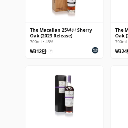
The Macallan 25년산 Sherry
The 
Oak (2023 Release)
Oak (
700ml • 43%
700ml 
₩312만
₩32
?