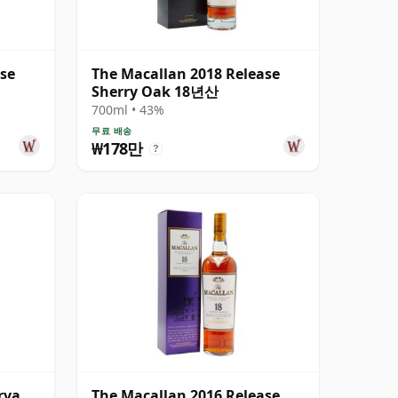
ase
The Macallan 2018 Release
Sherry Oak 18년산
700ml • 43%
무료 배송
₩178만
?
rva
The Macallan 2016 Release