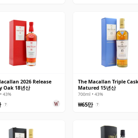
acallan 2026 Release
The Macallan Triple Cas
ry Oak 18년산
Matured 15년산
• 43%
700ml • 43%
만
₩65만
?
?