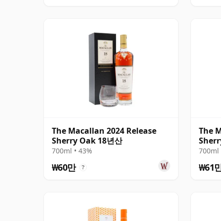
The Macallan 2024 Release
The M
Sherry Oak 18년산
Sher
700ml • 43%
700ml 
₩60만
₩61
?