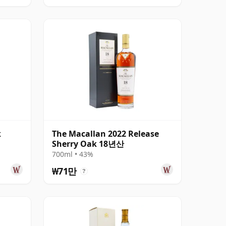
k
The Macallan 2022 Release
Sherry Oak 18년산
700ml • 43%
₩71만
?