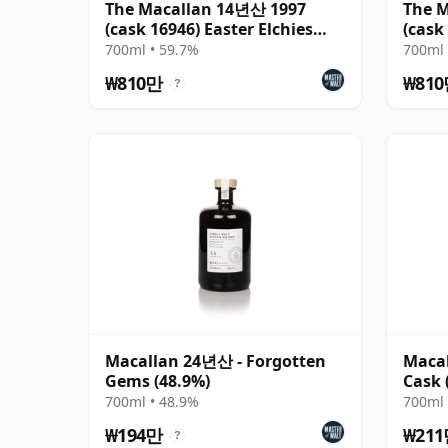
The Macallan 14년산 1997
The 
(cask 16946) Easter Elchies
(cask
Cask Selec
Cask 
700ml • 59.7%
700ml 
₩810만
₩81
?
Macallan 24년산 - Forgotten
Macal
Gems (48.9%)
Cask 
700ml • 48.9%
700ml 
₩194만
₩21
?